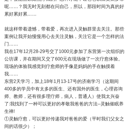
呢……？我无时无刻都在问自己，所以，那段时间为真的好
累好累好累……
就这样带着遗憾，带着爱，再次进入灵触群里去关注。那些
案例让我开始慢慢用心去关注灵触，关注它是一个怎样的法
门……
我在17年12月28-29号交了1000元参加了东营第一次组织的
公坊课，并在期间又交了600元在现场做了一次疗愈体验。
现场的体验我感觉到疗愈师的手像是妈妈的手在触摸着
我……
东营2天学习，加上18年1月13-17号的济南学习（这期间
400多的学员中有太多的医生、还有国外的医生，心理咨询
师、教师，还有很多理疗师，病人，普通人）使我太兴奋
了:我找到了一种可以更好的孝敬我爸爸的方法--灵触催眠养
生禅!
①灵触疗愈，可以更好传递我对爸爸的爱（平时我们父女之
间的话很少）；