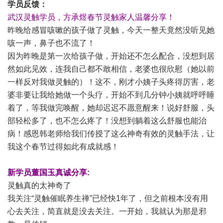
学员反馈：
武汉灵触学员，方承煜春节灵触家人温馨分享！
昨晚给感冒咳嗽的孩子做了灵触，今天一整天竟然没听见她
咳一声，鼻子也不流了！
因为昨晚是第一次给孩子做，开始还不怎么配合，没想到居
然如此见效，连我自己都不敢相信，老婆也很欣慰（她以前
一样反对我做灵触的）！这不，刚才小姨子头疼得厉害，老
婆非要让我给她做一个头疗，开始不到几分钟小姨就呼呼睡
着了，等我做完唤醒，她却迟迟不愿意醒来！说好舒服，头
部轻松多了，也不怎么疼了！没想到躺着这么舒服也能治
病！感恩韩老师给我们传授了这么神奇有效的灵触手法，让
我这个春节过得如此有成就感！
新学员董国玉真诚分享:
灵触真的太神奇了
我关注“灵触催眠养生禅”已经快1年了，但之前根本没有用
心去关注，简直就是没去关注。一开始，我就认为那是邪