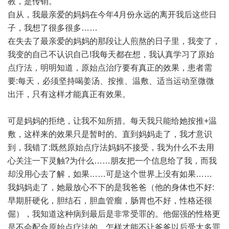
教，是传销。
自从，我最亲爱的妈妈在今年4月份永远的离开我后这些日
子，我想了很多很多……
在失去了最亲爱的妈妈的那段让人煎熬的日子里，我变了，
我变的自己不认识自己!我每天都在想，我认真学习了原始
点疗法，明明知道，原始点治疗要有真正的效果，患者需
要:每天，必须坚持喝姜汤、按推、温敷、适当运动至微微
出汗，只有这样才能真正有效果。
可是妈妈的拒绝，让我不知所措。每天我只能给她按推+温
敷，这样来的效果只是暂时的。直到妈妈走了，我才意识
到，我错了:既然原始点疗法妈妈不接受，我为什么不去用
心关注一下灵触?为什么……朋友把一个信息给了我，而我
却没用心去了解，如果……可是这个世界上没有如果……
我妈妈走了，她最放心不下的是我爸爸（他的身体也不好:
早期肝硬化，胆结石，胆血管瘤，肠胃也不好，性格还很
倔），我知道这种病到最后是非常受罪的。他倔强的性格更
是不会配合原始点疗法的。怎样才能不让爸爸以后受太多罪