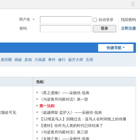
切
换
用户名
自动登录
找回密码
到
窄
密码
立即注册
登录
版
快捷导航
麦田圈
揭秘
真相
大揭露
事件
修行
扬升大师
五维
热帖
《星之遗物》——朵丽丝·侃南
《与诺查丹玛斯对话》第一部
第一法则
言随处可见
《超越绑架·监护人》——朵丽丝·侃南
【12维蓝鸟人】回顾过去：蓝鸟人在时间线上的传播
【透特】你作为人类的时代已经结束了
《与诺查丹玛斯对话》第三部
《女神之角》——朵丽丝·侃南