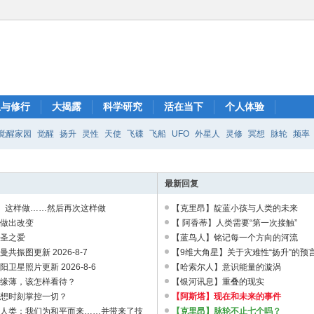
想与修行
大揭露
科学研究
活在当下
个人体验
觉醒家园
觉醒
扬升
灵性
天使
飞碟
飞船
UFO
外星人
灵修
冥想
脉轮
频率
最新回复
】这样做……然后再次这样做
【克里昂】靛蓝小孩与人类的未来
】做出改变
【 阿香蒂】人类需要“第一次接触”
神圣之爱
【蓝鸟人】铭记每一个方向的河流
共振图更新 2026-8-7
【9维大角星】关于灾难性“扬升”的预
卫星照片更新 2026-8-6
【哈索尔人】意识能量的漩涡
亲缘薄，该怎样看待？
【银河讯息】重叠的现实
总想时刻掌控一切？
【阿斯塔】现在和未来的事件
全人类：我们为和平而来……并带来了技
【克里昂】脉轮不止七个吗？