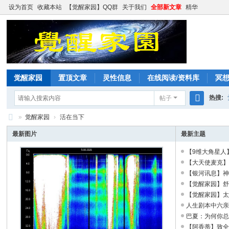
设为首页
收藏本站
【觉醒家园】QQ群
关于我们
全部新文章
精华
觉醒家园
置顶文章
灵性信息
在线阅读/资料库
冥
热搜:
帖子
搜
»
觉醒家园
›
活在当下
索
觉
最新图片
最新主题
醒
【9维大角星人
家
【大天使麦克
【银河讯息】
园
【觉醒家园】舒曼
【觉醒家园】太阳
人生剧本中六
巴夏：为何你
【阿香蒂】致