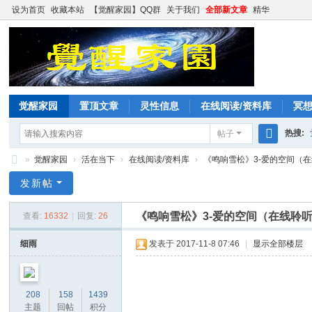
设为首页
收藏本站
【觉醒家园】QQ群
关于我们
全部新文章
精华
觉醒家园
置顶文章
灵性信息
在线阅读/资料库
冥
热搜:
帖子
搜
»
觉醒家园
›
活在当下
›
在线阅读/资料库
›
《鸣响雪松》3-爱的空间（在线聆
索
觉
发新帖
醒
《鸣响雪松》3-爱的空间（在线聆听
查看:
16332
|
回复:
26
家
园
细雨
发表于 2017-11-8 07:46
|
显示全部楼层
208
158
1439
主题
回帖
积分