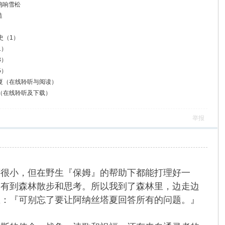
鸣响雪松
造
）
史（1）
1）
3）
5）
塔夏（在线聆听与阅读）
造（在线聆听及下载）
举报
还很小，但在野生『保姆』的帮助下都能打理好一
只有到森林散步和思考。所以我到了森林里，边走边
想：『可别忘了要让阿纳丝塔夏回答所有的问题。』