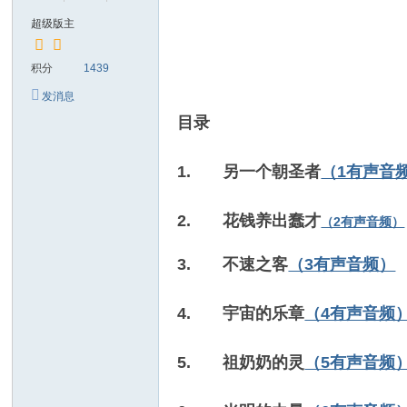
超级版主
积分
1439
发消息
目录
1. 另一个朝圣者
（1有声音
2.
花钱养出蠢才
（2有声音频）
3. 不速之客
（3有声音频）
4. 宇宙的乐章
（4有声音频
5. 祖奶奶的灵
（5有声音频