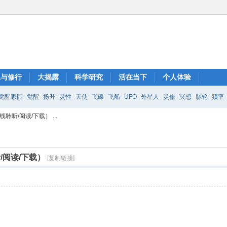
想与修行
大揭露
科学研究
活在当下
个人体验
觉醒家园
觉醒
扬升
灵性
天使
飞碟
飞船
UFO
外星人
灵修
冥想
脉轮
频率
听/阅读/下载） ...
/阅读/下载）
[复制链接]