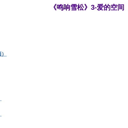
《鸣响雪松》3-爱的空间
频）
）
）