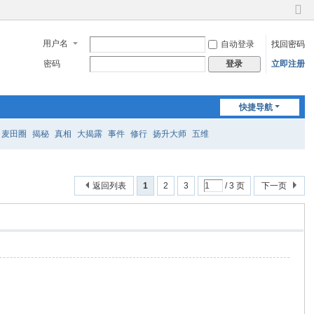
切
换
用户名
自动登录
找回密码
到
窄
密码
立即注册
登录
版
快捷导航
麦田圈
揭秘
真相
大揭露
事件
修行
扬升大师
五维
返回列表
1
2
3
/ 3 页
下一页