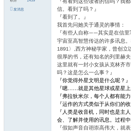
积分
1439
『有看到这些读者的信吗？我都
信。看到了吗？』
发消息
『看到了。』
我首先问她关于通灵的事情：
『有些人自称
其实是在信里
——
宇宙至高智慧传达的许多讯息。
1891〉,西方神秘学家，曾创立以
很厚的书，还有知名的列里赫夫
这里就有一封小女孩从克林齐市
吗？这是怎么一么事？』
『你觉得外星文明是什么呢？』
『嗯……就是其他星球或星星上
『弗拉狄米尔，每个人都有能力
『运作的方式类似于从你们的收
『人类是收音机，同时也是主人
会、了解并使用的讯息。过程中
『假如声音自诩崇高伟大，就表