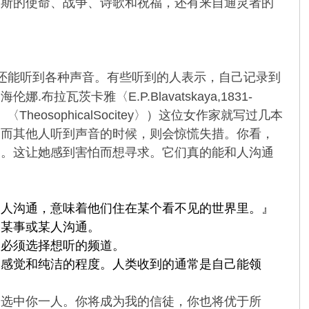
罗斯的使命、战争、诗歌和祝福，还有来自通灵者的
还能听到各种声音。有些听到的人表示，自己记录到
海伦娜.布拉瓦茨卡雅〈E.P.Blavatskaya,1831-
ophicalSocitey〉）
这位女作家就写过几本
。而其他人听到声音的时候，则会惊慌失措。你看，
它。这让她感到害怕而想寻求。它们真的能和人沟通
的人沟通，意味着他们住在某个看不见的世界里。』
和某事或某人沟通。
人必须选择想听的频道。
、感觉和纯洁的程度。人类收到的通常是自己能领
。
中选中你一人。你将成为我的信徒，你也将优于所