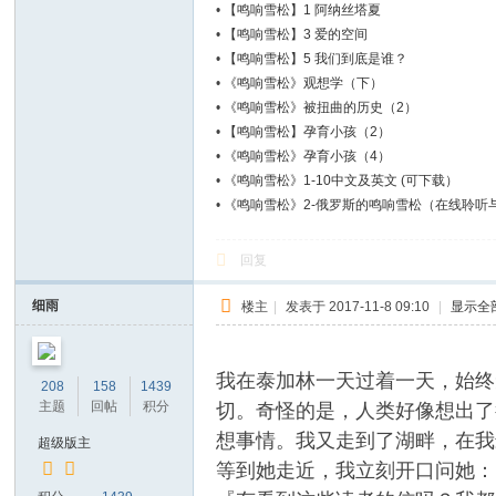
•
【鸣响雪松】1 阿纳丝塔夏
•
【鸣响雪松】3 爱的空间
•
【鸣响雪松】5 我们到底是谁？
•
《鸣响雪松》观想学（下）
•
《鸣响雪松》被扭曲的历史（2）
•
【鸣响雪松】孕育小孩（2）
•
《鸣响雪松》孕育小孩（4）
•
《鸣响雪松》1-10中文及英文 (可下载）
•
《鸣响雪松》2-俄罗斯的鸣响雪松（在线聆听
回复
细雨
楼主
|
发表于 2017-11-8 09:10
|
显示全
我在泰加林一天过着一天，始终
208
158
1439
主题
回帖
积分
切。奇怪的是，人类好像想出了
想事情。我又走到了湖畔，在我
超级版主
等到她走近，我立刻开口问她：