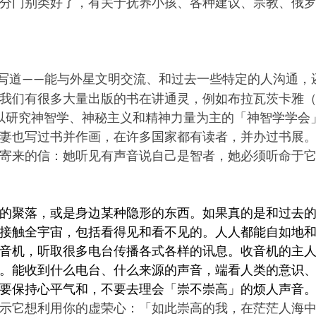
分门别类好了，有关于抚养小孩、各种建议、宗教、俄
写道
能与外星文明交流、和过去一些特定的人沟通，
——
我们有很多大量出版的书在讲通灵，例如布拉瓦茨卡雅
（
研究神智学、神秘主义和精神力量为主的「神智学学会」〈Theos
妻也写过书并作画，在许多国家都有读者，并办过书展
寄来的信：她听见有声音说自己是智者，她必须听命于
的聚落，或是身边某种隐形的东西。如果真的是和过去
接触全宇宙，包括看得见和看不见的。人人都能自如地
音机，听取很多电台传播各式各样的讯息。收音机的主
。能收到什么电台、什么来源的声音，端看人类的意识
要保持心平气和，不要去理会「崇不崇高」的烦人声音
示它想利用你的虚荣心：「如此崇高的我，在茫茫人海