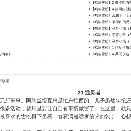
•
【鸣响雪松】2 俄罗斯的
•
【鸣响雪松】4 共同的创
•
《鸣响雪松》观想学（上
•
《鸣响雪松》被扭曲的历
•
【鸣响雪松】孕育小孩（
•
《鸣响雪松》孕育小孩（
•
《鸣响雪松》孕育小孩（
•
《鸣响雪松》1-阿纳丝
与阅读）
•
《鸣响雪松》4-共同创
部楼层
20
通灵者
无所事事。阿纳丝塔夏总是忙东忙西的。儿子虽然年纪
很多活动，就只是要让自己有事情做罢了。在这里，就
最喜欢的雪松树下坐着，看着满是读者信函的袋子，心