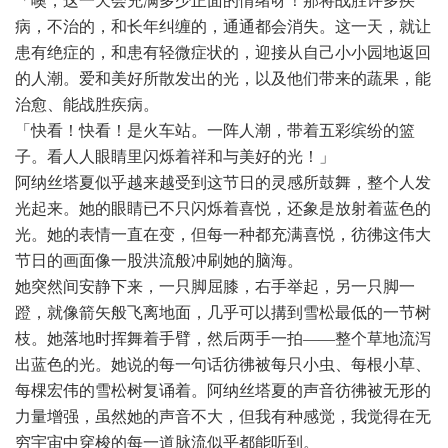
「噢，这一天会充满多少正面的情绪呀！那将战胜许多疾
病，不治的，和长年纠缠的，通通都会消失。这一天，就让
患有绝症的，和患有轻微症状的，迎接从自己小小园地返回
的人潮。爱和美好所散发出的光，以及他们带来的蔬果，能
治愈、能战胜疾病。
「快看！快看！是火车站。一阵人潮，带着五彩缤纷的篮
子。看人人眼睛里闪烁着祥和与美好的光！」
阿纳丝塔夏似乎越来越受到这节日的灵感所鼓舞，整个人发
光起来。她的眼睛已不只闪烁着喜悦，还象是放射着蓝色的
光。她的表情一直在变，但每一种都充满喜悦，彷彿这伟大
节日的画面像一股洪流般冲刷她的脑海。
她突然间安静下来，一只脚屈膝，右手举起，另一只脚一
蹬，就像箭矢般飞离地面，几乎可以搆到雪松最低的一节树
枝。她落地时挥舞着手臂，然后两手一拍
——整个草地流泻
出蓝色的光。她说的每一句话彷彿被每只小虫、每根小草、
每棵宏伟的雪松树复诵着。阿纳丝塔夏的声音彷彿被无形的
力量增强，虽然她的声音不大，但我有种感觉，我觉得在无
穷宇宙中穿梭的每一道脉流似乎都能听到。