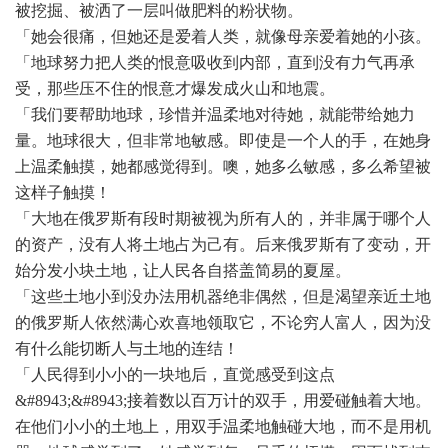
被挖掘、被洒了一层叫做肥料的粉状物。
「她会很痛，但她还是爱着人类，就像母亲爱着她的小孩。
「地球努力把人类的恨意吸收到内部，直到没有力气再承
受，那些压不住的恨意才爆发成火山和地震。
「我们要帮助地球，珍惜并温柔地对待她，就能带给她力
量。地球很大，但非常地敏感。即使是一个人的手，在她身
上温柔触摸，她都感觉得到。噢，她多么敏感，多么希望被
这样子触摸！
「大地在俄罗斯有段时期被视为所有人的，并非属于哪个人
的资产，没有人将土地占为己有。后来俄罗斯有了变动，开
始分发小块土地，让人民各自搭盖简易的夏屋。
「这些土地小到没办法用机器绝非偶然，但是渴望亲近土地
的俄罗斯人依然满心欢喜地领取它，不论穷人富人，因为没
有什么能切断人与土地的连结！
「人民得到小小的一块地后，直觉感受到这点
&#8943;&#8943;接着数以百万计的双手，用爱碰触着大地。
在他们小小的土地上，用双手温柔地触碰大地，而不是用机