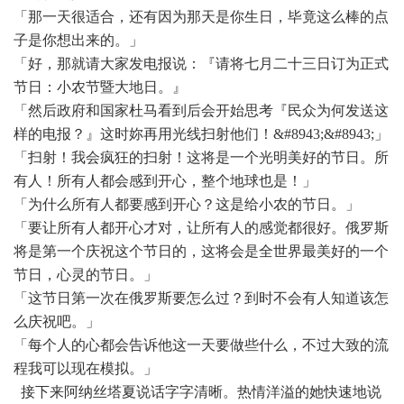
「那一天很适合，还有因为那天是你生日，毕竟这么棒的点
子是你想出来的。」
「好，那就请大家发电报说：『请将七月二十三日订为正式
节日：小农节暨大地日。』
「然后政府和国家杜马看到后会开始思考『民众为何发送这
样的电报？』这时妳再用光线扫射他们！
&#8943;&#8943;」
「扫射！我会疯狂的扫射！这将是一个光明美好的节日。所
有人！所有人都会感到开心，整个地球也是！」
「为什么所有人都要感到开心？这是给小农的节日。」
「要让所有人都开心才对，让所有人的感觉都很好。俄罗斯
将是第一个庆祝这个节日的，这将会是全世界最美好的一个
节日，心灵的节日。」
「这节日第一次在俄罗斯要怎么过？到时不会有人知道该怎
么庆祝吧。」
「每个人的心都会告诉他这一天要做些什么，不过大致的流
程我可以现在模拟。」
接下来阿纳丝塔夏说话字字清晰。热情洋溢的她快速地说