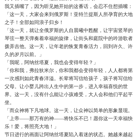
我又插嘴了，因为听见她开始的这番话，会忍不住想插嘴：
「这一天，大家会来到俄罗斯！亚特兰提斯人所孕育的大地
之子！全部如同浪子归乡！
「这一天，就让全俄罗斯的人自晨曦中甦醒，让宇宙竖琴的
琴弦一整天弹奏着幸福的旋律，让街头和庭院中的吟游歌者
拨弄吉他。这一天，让年老的恢复青春活力，回到许久、许
久的岁月以前。」
「我呢，阿纳丝塔夏，我也会变得年轻？」
「你和我，弗拉狄米尔，你和我都会变得年轻，人人都将第
一次感到如此青春洋溢。长辈将写信给孩子，孩子将写信给
父母。让小婴儿跨出人生中的第一步，进入幸福喜悦的世
界。这一天，没有什么能让小孩难受，大人会和他们平起平
坐。
「而众神将下凡地球。这一天，让众神以简单的形象显现。
「上帝
——那万有的神——将快乐不已！愿你这一天幸福快
乐！爱，将照亮大地！」
节日进行的画面让阿纳丝塔夏陷入着迷的状态。她越来越起