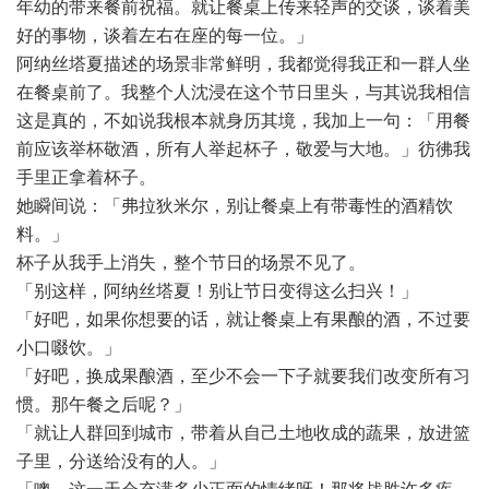
年幼的带来餐前祝福。就让餐桌上传来轻声的交谈，谈着美
好的事物，谈着左右在座的每一位。」
阿纳丝塔夏描述的场景非常鲜明，我都觉得我正和一群人坐
在餐桌前了。我整个人沈浸在这个节日里头，与其说我相信
这是真的，不如说我根本就身历其境，我加上一句：「用餐
前应该举杯敬酒，所有人举起杯子，敬爱与大地。」彷彿我
手里正拿着杯子。
她瞬间说：「弗拉狄米尔，别让餐桌上有带毒性的酒精饮
料。」
杯子从我手上消失，整个节日的场景不见了。
「别这样，阿纳丝塔夏！别让节日变得这么扫兴！」
「好吧，如果你想要的话，就让餐桌上有果酿的酒，不过要
小口啜饮。」
「好吧，换成果酿酒，至少不会一下子就要我们改变所有习
惯。那午餐之后呢？」
「就让人群回到城市，带着从自己土地收成的蔬果，放进篮
子里，分送给没有的人。」