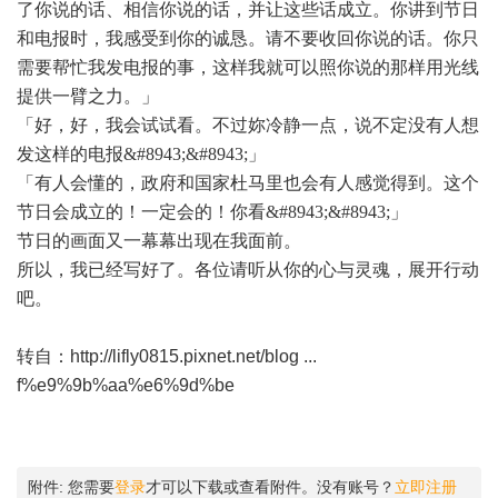
了你说的话、相信你说的话，并让这些话成立。你讲到节日
和电报时，我感受到你的诚恳。请不要收回你说的话。你只
需要帮忙我发电报的事，这样我就可以照你说的那样用光线
提供一臂之力。」
「好，好，我会试试看。不过妳冷静一点，说不定没有人想
发这样的电报
&#8943;&#8943;」
「有人会懂的，政府和国家杜马里也会有人感觉得到。这个
节日会成立的！一定会的！你看
&#8943;&#8943;」
节日的画面又一幕幕出现在我面前。
所以，我已经写好了。各位请听从你的心与灵魂，展开行动
吧。
转自：
http://lifly0815.pixnet.net/blog ...
f%e9%9b%aa%e6%9d%be
附件:
您需要
登录
才可以下载或查看附件。没有账号？
立即注册