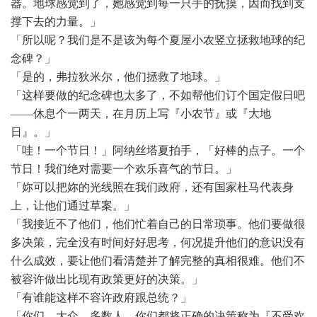
器。地球感觉到了，她感觉到每一只手的抚摸，因而找到支
撑下去的力量。」
「所以呢？我们是不是该为每个夏屋小农竖立拯救地球的纪
念碑？」
「是的，弗拉狄米尔，他们拯救了地球。」
「这样要做的纪念碑也太多了，不如帮他们订个国定假日吧
——休息个一两天，在月历上写『小农节』或『大地
日』。」
「哇！一个节日！」阿纳丝塔夏拍手，「好棒的点子。一个
节日！我们绝对需要一个欢乐喜气的节日。」
「妳可以把妳的光线照在我们政府，还有国家杜马代表身
上，让他们通过草案。」
「我接近不了他们，他们忙着自己的日常琐事。他们要做很
多决策，完全没有时间好好思考，何况提升他们的意识没有
什么成效，要让他们看清楚并了解完整的真相很难。他们不
被容许做出比现有政策更好的决策。」
「有谁能这样不容许政府跟总统？」
「你们、大众、多数人，你们都将正确的决策称为『不受欢