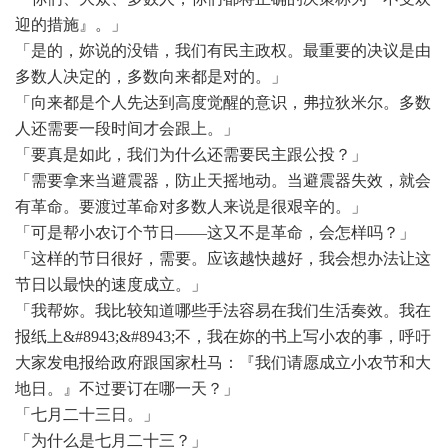
迎的措施』。」
「是的，妳说的没错，我们有民主政权。最重要的决议是由
多数人决定的，多数向来都是对的。」
「向来都是个人先达到高度觉醒的意识，弗拉狄米尔。多数
人还需要一段时间才会跟上。」
「要真是如此，我们为什么还需要民主跟公投？」
「需要拿来当避震器，防止天摇地动。当避震器失效，就会
有革命。要渡过革命对多数人来说是很艰辛的。」
「可是帮小农订个节日
——这又不是革命，会怎样吗？」
「这样的节日很好，需要。应该越快越好，我会想办法让这
节日以最快的速度成立。」
「我帮妳。我比较知道哪些手法容易在我们生活奏效。我在
报纸上
&#8943;&#8943;不，我在妳的书上写小农的事，呼吁
大家发电报给政府跟国家杜马：『我们请愿成立小农节和大
地日。』不过要订在哪一天？」
「七月二十三日。」
「为什么是七月二十三？」