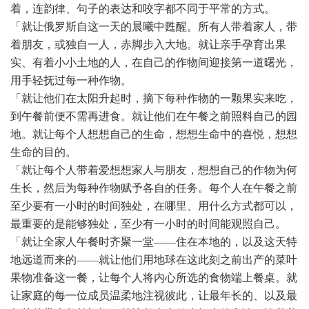
着，连韵律、句子的表达和咬字都不同于平常的方式。
「就让俄罗斯自这一天的晨曦中甦醒。所有人带着家人，带
着朋友，或独自一人，赤脚步入大地。就让亲手孕育出果
实、有着小小土地的人，在自己的作物间迎接第一道曙光，
用手轻抚过每一种作物。
「就让他们在太阳升起时，摘下每种作物的一颗果实来吃，
到午餐前便不需再进食。就让他们在午餐之前照料自己的园
地。就让每个人想想自己的生命，想想生命中的喜悦，想想
生命的目的。
「就让每个人带着爱想想家人与朋友，想想自己的作物为何
生长，然后为每种作物赋予各自的任务。每个人在午餐之前
至少要有一小时的时间独处，在哪里、用什么方式都可以，
最重要的是能够独处，至少有一小时的时间能观照自己。
「就让全家人午餐时齐聚一堂
——住在本地的，以及这天特
地远道而来的——就让他们用地球在这此刻之前出产的菜叶
果物准备这一餐，让每个人将内心所选的食物端上餐桌。就
让家庭的每一位成员温柔地注视彼此，让最年长的、以及最