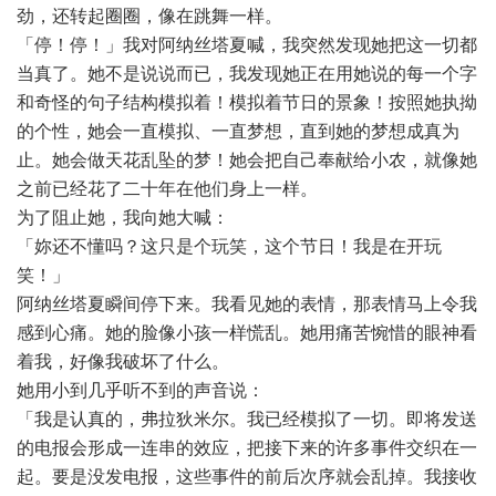
劲，还转起圈圈，像在跳舞一样。
「停！停！」我对阿纳丝塔夏喊，我突然发现她把这一切都
当真了。她不是说说而已，我发现她正在用她说的每一个字
和奇怪的句子结构模拟着！模拟着节日的景象！按照她执拗
的个性，她会一直模拟、一直梦想，直到她的梦想成真为
止。她会做天花乱坠的梦！她会把自己奉献给小农，就像她
之前已经花了二十年在他们身上一样。
为了阻止她，我向她大喊：
「妳还不懂吗？这只是个玩笑，这个节日！我是在开玩
笑！」
阿纳丝塔夏瞬间停下来。我看见她的表情，那表情马上令我
感到心痛。她的脸像小孩一样慌乱。她用痛苦惋惜的眼神看
着我，好像我破坏了什么。
她用小到几乎听不到的声音说：
「我是认真的，弗拉狄米尔。我已经模拟了一切。即将发送
的电报会形成一连串的效应，把接下来的许多事件交织在一
起。要是没发电报，这些事件的前后次序就会乱掉。我接收