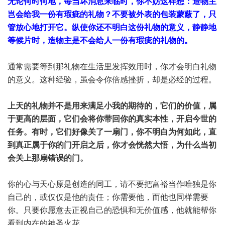
无论何时何地，每当坏消息来临时，你不妨这样想：造物主
岂会给我一份有瑕疵的礼物？不要被外表的包装蒙蔽了，只
管放心地打开它。纵使你还不明白这份礼物的意义，静静地
等候片时，造物主是不会给人一份有瑕疵的礼物的。
通常需要等到那礼物在生活里发挥效用时，你才会明白礼物
的意义。这种经验，虽会令你倍感挫折，却是必经的过程。
上天的礼物并不是用来满足小我的期待的，它们的价值，属
于更高的层面，它们会将你带回你的真实本性，开启今世的
任务。有时，它们好像关了一扇门，你不明白为何如此，直
到真正属于你的门开启之后，你才会恍然大悟，为什么当初
会关上那扇错误的门。
你的心与天心原是创造的同工，请不要把富裕当作唯独是你
自己的，或仅仅是他的责任；你需要他，而他也同样需要
你。只要你愿意去正视自己的恐惧和无价值感，他就能帮你
看到内在的神圣火花。