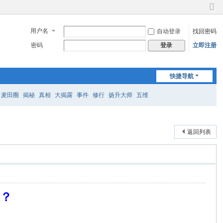
切
换
用户名
自动登录
找回密码
到
窄
密码
立即注册
登录
版
快捷导航
麦田圈
揭秘
真相
大揭露
事件
修行
扬升大师
五维
返回列表
”？