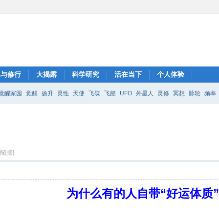
想与修行
大揭露
科学研究
活在当下
个人体验
觉醒家园
觉醒
扬升
灵性
天使
飞碟
飞船
UFO
外星人
灵修
冥想
脉轮
频率
制链接]
为什么有的人自带“好运体质