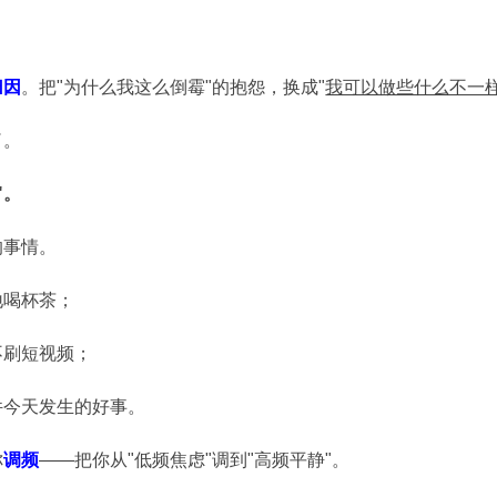
归因
。把"为什么我这么倒霉"的抱怨，换成"
我可以做些什么不一样
了。
"。
的事情。
地喝杯茶；
不刷短视频；
件今天发生的好事。
你
调频
——把你从"低频焦虑"调到"高频平静"。