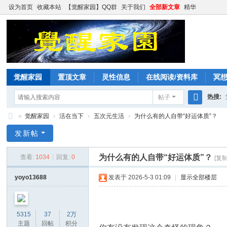
设为首页
收藏本站
【觉醒家园】QQ群
关于我们
全部新文章
精华
觉醒家园
置顶文章
灵性信息
在线阅读/资料库
冥
热搜:
帖子
搜
»
觉醒家园
›
活在当下
›
五次元生活
›
为什么有的人自带“好运体质”？
索
觉
发新帖
醒
为什么有的人自带“好运体质”？
查看:
1034
|
回复:
0
[复
家
园
yoyo13688
发表于 2026-5-3 01:09
|
显示全部楼层
5315
37
2万
主题
回帖
积分