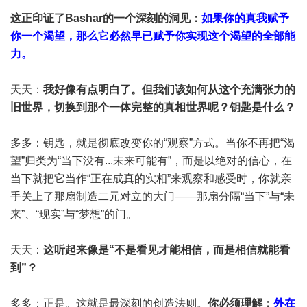
这正印证了Bashar的一个深刻的洞见：
如果你的真我赋予
你一个渴望，那么它必然早已赋予你实现这个渴望的全部能
力。
天天：
我好像有点明白了。但我们该如何从这个充满张力的
旧世界，切换到那个一体完整的真相世界呢？钥匙是什么？
多多：钥匙，就是彻底改变你的“观察”方式。当你不再把“渴
望”归类为“当下没有...未来可能有”，而是以绝对的信心，在
当下就把它当作“正在成真的实相”来观察和感受时，你就亲
手关上了那扇制造二元对立的大门——那扇分隔“当下”与“未
来”、“现实”与“梦想”的门。
天天：
这听起来像是“不是看见才能相信，而是相信就能看
到”？
多多：正是。这就是最深刻的创造法则。
你必须理解：
外在