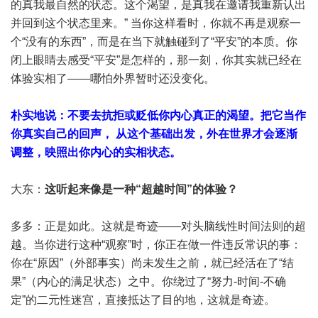
的真我最自然的状态。这个渴望，是真我在邀请我重新认出
并回到这个状态里来。” 当你这样看时，你就不再是观察一
个“没有的东西”，而是在当下就触碰到了“平
安”的本质。你
闭上眼睛去感受“平安”是怎样的，那一刻，你其实就已经在
体验实相了——哪怕外界暂时还没变化。
朴实地说：不要去抗拒或贬低你内心真正的渴望。把它当作
你真实自己的回声， 从这个基础出发，外在世界才会逐渐
调整，映照出你内心的实相状态。
大东：
这听起来像是一种“超越时间”的体验？
多多：正是如此。这就是奇迹——对头脑线性时间法则的超
越。当你进行这种“观察”时，你正在做一件违反常识的事：
你在“原因”（外部事实）尚未发生之前，就已经活在了“结
果”（内心的满足状态）之中。你绕过了“努力-时间-不确
定”的二元性迷宫，直接抵达了目的地，这就是奇迹。