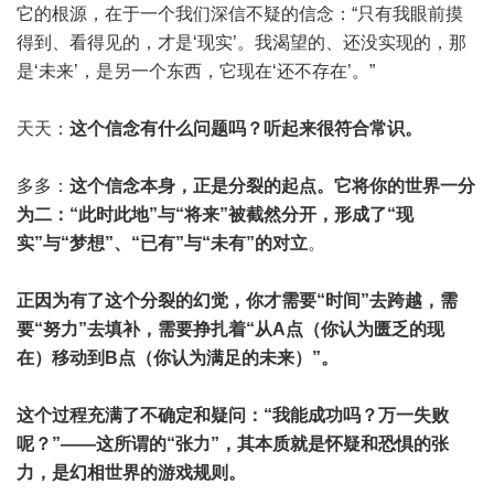
它的根源，在于一个我们深信不疑的信念：“只有我眼前摸
得到、看得见的，才是‘现实’。我渴望的、还没实现的，那
是‘未来’，是另一个东西，它现在‘还不存在’。”
天天：
这个信念有什么问题吗？听起来很符合常识。
多多：
这个信念本身，正是分裂的起点。它将你的世界一分
为二：“此时此地”与“将来”被截然分开，形成了“现
实”与“梦想”、“已有”与“未有”的对立
。
正因为有了这个分裂的幻觉，你才需要“时间”去跨越，需
要“努力”去填补，需要挣扎着“从A点（你认为匮乏的现
在）移动到B点（你认为满足的未来）”。
这个过程充满了不确定和疑问：“我能成功吗？万一失败
呢？”——这所谓的“张力”，其本质就是怀疑和恐惧的张
力，是幻相世界的游戏规则。