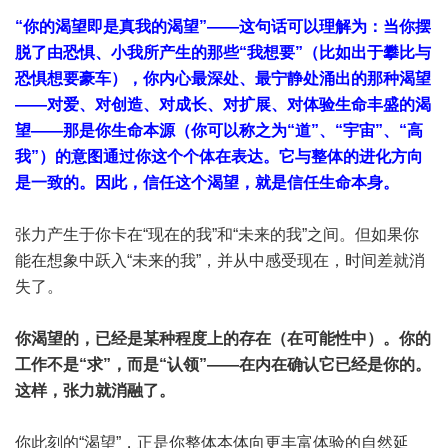
“你的渴望即是真我的渴望”——这句话可以理解为：当你摆
脱了由恐惧、小我所产生的那些“我想要”（比如出于攀比与
恐惧想要豪车），你内心最深处、最宁静处涌出的那种渴望
——对爱、对创造、对成长、对扩展、对体验生命丰盛的渴
望——那是你生命本源（你可以称之为“道”、“宇宙”、“高
我”）的意图通过你这个个体在表达。它与整体的进化方向
是一致的。因此，信任这个渴望，就是信任生命本身。
张力产生于你卡在“现在的我”和“未来的我”之间。但如果你
能在想象中跃入“未来的我”，并从中感受现在，时间差就消
失了。
你渴望的，已经是某种程度上的存在（在可能性中）。你的
工作不是“求”，而是“认领”——在内在确认它已经是你的。
这样，张力就消融了。
你此刻的“渴望”，正是你整体本体向更丰富体验的自然延