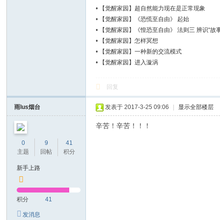
•
【觉醒家园】超自然能力现在是正常现象
•
【觉醒家园】《恐慌至自由》 起始
•
【觉醒家园】《惶恐至自由》 法则三 辨识“故事
•
【觉醒家园】怎样冥想
•
【觉醒家园】一种新的交流模式
•
【觉醒家园】进入漩涡
回复
雨lus烟台
发表于 2017-3-25 09:06
|
显示全部楼层
辛苦！辛苦！！！
0
9
41
主题
回帖
积分
新手上路
积分
41
发消息