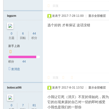
回复
bgpzm
发表于 2017-7-28 11:00
|
显示全部楼层
选个好的 才有保证 这话没错
0
6
44
主题
回帖
积分
新手上路
积分
44
发消息
回复
bobocat96
发表于 2017-8-31 13:52
|
显示全部楼层
小我让它死（消灭）不至於得如此，因为
它的出现来源於自己对一切的即时感受
0
7
81
小我也是我们的一部份