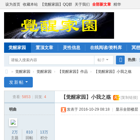
设为首页
收藏本站
【觉醒家园】QQ群
关于我们
全部新文章
精华
觉醒家园
置顶文章
灵性信息
在线阅读/资料库
冥
热搜:
帖子
搜
»
觉醒家园
›
觉醒家园
›
【觉醒家园】作品
›
【觉醒家园】小我之殇
索
觉
发新帖
醒
【觉醒家园】小我之殇
查看:
5853
|
回复:
4
火
[复制链接]
家
园
明曲
发表于 2016-10-29 08:18
|
显示全部楼层
2万
810
13万
主题
回帖
积分