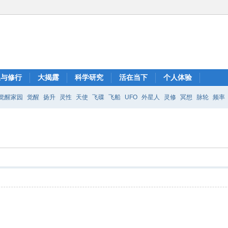
想与修行
大揭露
科学研究
活在当下
个人体验
觉醒家园
觉醒
扬升
灵性
天使
飞碟
飞船
UFO
外星人
灵修
冥想
脉轮
频率