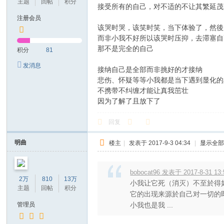
主题
回帖
积分
接受所有的自己，对不适的不让其繁延茂
注册会员
该哭时哭，该笑时笑，当下体验了，然後
而非小我不好所以该哭时压抑，去滞塞自
那不是完全的自己
积分
81
发消息
接纳自己是全部而非挑好的才接纳
悲伤、怀疑等等小我都是当下遇到显化的
不携带不纠缠才能让真我茁壮
因为了解了且放下了
回复
明曲
楼主
|
发表于 2017-9-3 04:34
|
显示全
bobocat96 发表于 2017-8-31 13:
2万
810
13万
小我让它死（消灭）不至於得
主题
回帖
积分
它的出现来源於自己对一切的
管理员
小我也是我 ...