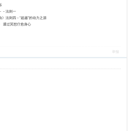
乐
－－法则一
由》法则四－“超越”的动力之源
》 通过冥想疗愈身心
举报