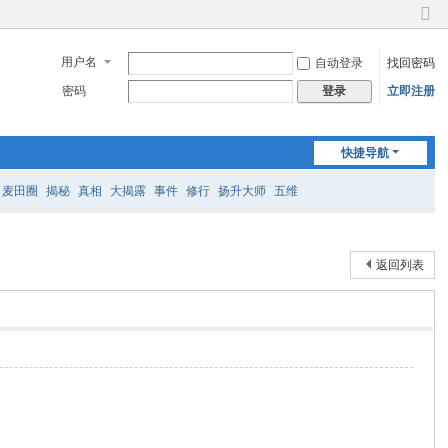
切
换
用户名
自动登录
找回密码
到
窄
密码
立即注册
登录
版
快捷导航
麦田圈
揭秘
真相
大揭露
事件
修行
扬升大师
五维
返回列表