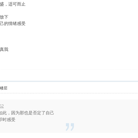
盛，适可而止
放下
己的情绪感受
真我
部楼层
52
如此，因为那也是否定了自己
即时感受