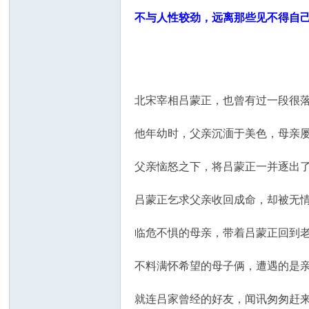
不与人性较劲，远离那些见不得自
北宋宰相吕蒙正，也曾有过一段很
他年幼时，父亲沉湎于美色，母亲
父亲恼怒之下，将吕蒙正一并逐出
吕蒙正乞求父亲收回成命，却被无
临危不惧的母亲，带着吕蒙正回到
不料满怀希望的母子俩，遭遇的是
就连吕家曾经的好友，闻讯匆匆赶