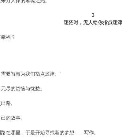
迎来万人捧的璀璨之光。
3
迷茫时，无人给你指点迷津
与幸福？
需要智慧为我们指点迷津。”
出无尽的烦恼与忧愁。
点出路。
自己的故事。
到路在哪里，于是开始寻找新的梦想——写作。