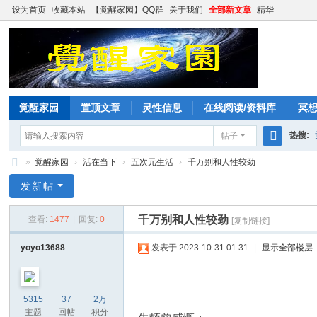
设为首页
收藏本站
【觉醒家园】QQ群
关于我们
全部新文章
精华
觉醒家园
置顶文章
灵性信息
在线阅读/资料库
冥
热搜:
帖子
搜
»
觉醒家园
›
活在当下
›
五次元生活
›
千万别和人性较劲
索
觉
发新帖
醒
千万别和人性较劲
查看:
1477
|
回复:
0
[复制链接]
家
园
yoyo13688
发表于 2023-10-31 01:31
|
显示全部楼层
5315
37
2万
主题
回帖
积分