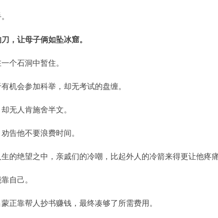
手。
的刀，让母子俩如坠冰窟。
在一个石洞中暂住。
于有机会参加科举，却无考试的盘缠。
，却无人肯施舍半文。
，劝告他不要浪费时间。
人生的绝望之中，亲戚们的冷嘲，比起外人的冷箭来得更让他疼
能靠自己。
吕蒙正靠帮人抄书赚钱，最终凑够了所需费用。