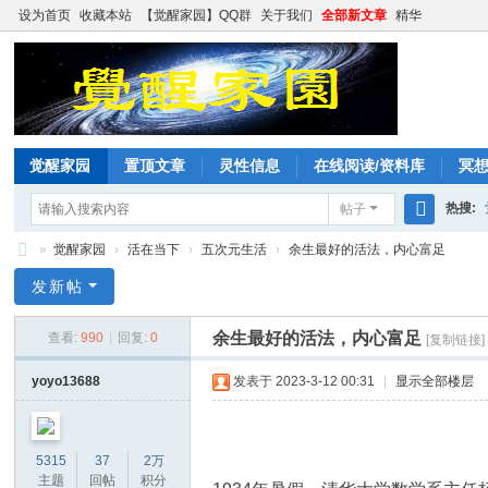
设为首页
收藏本站
【觉醒家园】QQ群
关于我们
全部新文章
精华
觉醒家园
置顶文章
灵性信息
在线阅读/资料库
冥
热搜:
帖子
搜
»
觉醒家园
›
活在当下
›
五次元生活
›
余生最好的活法，内心富足
索
觉
发新帖
醒
余生最好的活法，内心富足
查看:
990
|
回复:
0
[复制链接]
家
园
yoyo13688
发表于 2023-3-12 00:31
|
显示全部楼层
5315
37
2万
主题
回帖
积分