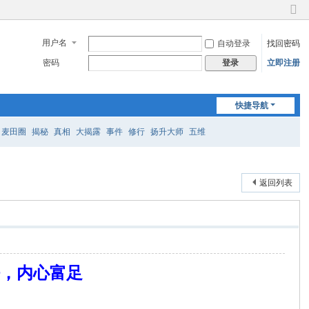
切
换
用户名
自动登录
找回密码
到
窄
密码
立即注册
登录
版
快捷导航
麦田圈
揭秘
真相
大揭露
事件
修行
扬升大师
五维
返回列表
法，内心富足