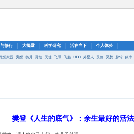
想与修行
大揭露
科学研究
活在当下
个人体验
觉醒家园
觉醒
扬升
灵性
天使
飞碟
飞船
UFO
外星人
灵修
冥想
脉轮
频率
樊登《人生的底气》：余生最好的活