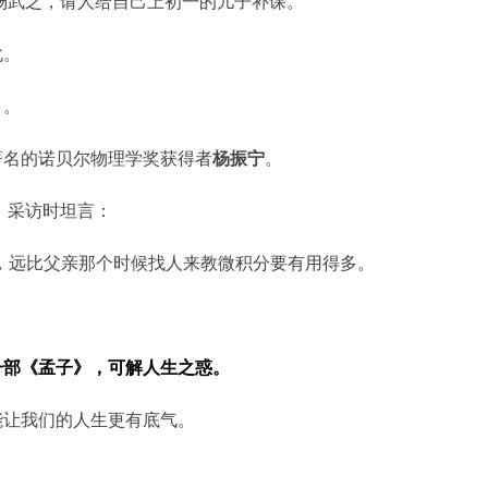
任杨武之，请人给自己上初一的儿子补课。
化。
》
。
著名的诺贝尔物理学奖获得者
杨振宁
。
》采访时坦言：
，远比父亲那个时候找人来教微积分要有用得多。
一部《孟子》，可解人生之惑。
能让我们的人生更有底气。