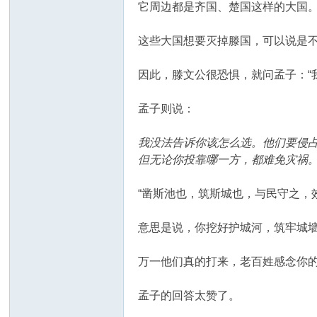
它周边都是齐国、楚国这样的大国
这些大国想要灭掉滕国，可以说是
因此，滕文公很恐惧，就问孟子：“
孟子则说：
我没法告诉你该怎么选。他们要侵
但无论你投靠哪一方，都难免灾祸
“凿斯池也，筑斯城也，与民守之，
意思是说，你挖好护城河，筑牢城
万一他们真的打来，老百姓感念你
孟子的回答太赞了。