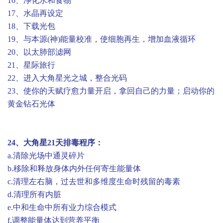
16、净化水和食物
17、水晶再设定
18、下载光包
19、与本源(神)能量校准，使细胞再生，增加血液循环
20、以太肺部滤网
21、星际旅行
22、进入大角星光之城，整合光码
23、使你的天赋疗愈力量开启，拿回自己的力量；启动你的
黄金钻石光体
24、大角星21天排毒程序：
a.清除光场中通灵碎片
b.移除和释放身体内外任何寄生能量体
c.清理左右脑，过去世和多维度生命时残留的毒素
d.清理所有内脏
e.中和生命中所有业力综合模式
f.调整能量体达到营养平衡