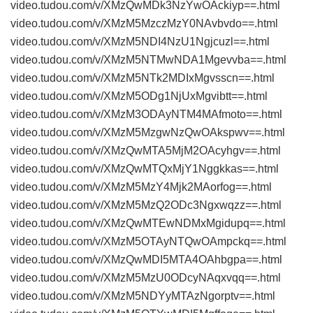
video.tudou.com/v/XMzQwMDk3NzYwOAckiyp==.html
video.tudou.com/v/XMzM5MzczMzY0NAvbvdo==.html
video.tudou.com/v/XMzM5NDI4NzU1Ngjcuzl==.html
video.tudou.com/v/XMzM5NTMwNDA1Mgevvba==.html
video.tudou.com/v/XMzM5NTk2MDIxMgvsscn==.html
video.tudou.com/v/XMzM5ODg1NjUxMgvibtt==.html
video.tudou.com/v/XMzM3ODAyNTM4MAfmoto==.html
video.tudou.com/v/XMzM5MzgwNzQwOAkspwv==.html
video.tudou.com/v/XMzQwMTA5MjM2OAcyhgv==.html
video.tudou.com/v/XMzQwMTQxMjY1Nggkkas==.html
video.tudou.com/v/XMzM5MzY4Mjk2MAorfog==.html
video.tudou.com/v/XMzM5MzQ2ODc3Ngxwqzz==.html
video.tudou.com/v/XMzQwMTEwNDMxMgidupq==.html
video.tudou.com/v/XMzM5OTAyNTQwOAmpckq==.html
video.tudou.com/v/XMzQwMDI5MTA4OAhbgpa==.html
video.tudou.com/v/XMzM5MzU0ODcyNAqxvqq==.html
video.tudou.com/v/XMzM5NDYyMTAzNgorptv==.html