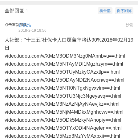
全部回复
看全部
倒序浏览
1
点击重新加载
超泉浩
沙发
2018-2-19 19:56
人社部：“十三五”社保卡人口覆盖率将达90%2018年02月19
日
video.tudou.com/v/XMzM3ODM3Nzg0MAnnbvu==.html
video.tudou.com/v/XMzM5NTAyMDI1Mgzhzym==.html
video.tudou.com/v/XMzM5OTUyMzkyOAzxtlp==.html
video.tudou.com/v/XMzM5ODAyNDI2NAocnwq==.html
video.tudou.com/v/XMzM5NTI0NTgxNgvxvtm==.html
video.tudou.com/v/XMzM5OTU3Njc3Ngeyavq==.html
video.tudou.com/v/XMzM3NzAzNjAyNAevjkz==.html
video.tudou.com/v/XMzM5NjM4MDkxMghhcvw==.html
video.tudou.com/v/XMzM5ODk5MzkyNAnopiy==.html
video.tudou.com/v/XMzM5OTYxODI4NAqefen==.html
video.tudou.com/v/XMzM5Mzg3MzYyMAxbxji==.html