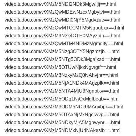
video.tudou.com/v/XMzM5NDI2NDk3Mgwlljj==.html
video.tudou.com/v/XMzQwMDEwNzcxMgbytvt==.html
video.tudou.com/v/XMzQwMDI0NjY5Mgdvzue==.html
video.tudou.com/v/XMzQwMTQ1MTM5Nguubxx==.html
video.tudou.com/v/XMzM3Nzk4OTE0MAyzbin==.html
video.tudou.com/v/XMzQwMTM4NDMzMgmqity==.html
video.tudou.com/v/XMzM5Nzg3OTY5Ngzmzjb==.html
video.tudou.com/v/XMzM5NTg5ODk3Mgaixad==.html
video.tudou.com/v/XMzM5OTUwNjkxNgvrgtf==.html
video.tudou.com/v/XMzM3NzkyMzQ0NAhvjnr==.html
video.tudou.com/v/XMzM5NjA1NDk4MAgzpfk==.html
video.tudou.com/v/XMzM5NTA4MjU3Ngnptkv==.html
video.tudou.com/v/XMzM5ODg1NjQxMglbegb==.html
video.tudou.com/v/XMzM3ODM5NDc0MAqxbpr==.html
video.tudou.com/v/XMzM5OTAxNjMxNgclwvp==.html
video.tudou.com/v/XMzM5NDkyMjA5Mghwynr==.html
video.tudou.com/v/XMzM5NDMxNjU4NAkesib==.html