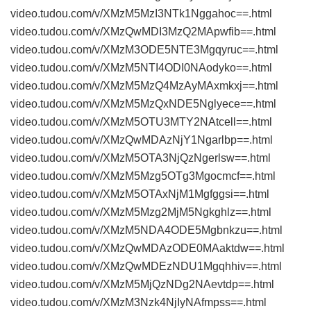
video.tudou.com/v/XMzM5MzI3NTk1Nggahoc==.html
video.tudou.com/v/XMzQwMDI3MzQ2MApwfib==.html
video.tudou.com/v/XMzM3ODE5NTE3Mgqyruc==.html
video.tudou.com/v/XMzM5NTI4ODI0NAodyko==.html
video.tudou.com/v/XMzM5MzQ4MzAyMAxmkxj==.html
video.tudou.com/v/XMzM5MzQxNDE5Nglyece==.html
video.tudou.com/v/XMzM5OTU3MTY2NAtcell==.html
video.tudou.com/v/XMzQwMDAzNjY1Ngarlbp==.html
video.tudou.com/v/XMzM5OTA3NjQzNgerlsw==.html
video.tudou.com/v/XMzM5Mzg5OTg3Mgocmcf==.html
video.tudou.com/v/XMzM5OTAxNjM1Mgfggsi==.html
video.tudou.com/v/XMzM5Mzg2MjM5Ngkghlz==.html
video.tudou.com/v/XMzM5NDA4ODE5Mgbnkzu==.html
video.tudou.com/v/XMzQwMDAzODE0MAaktdw==.html
video.tudou.com/v/XMzQwMDEzNDU1Mgqhhiv==.html
video.tudou.com/v/XMzM5MjQzNDg2NAevtdp==.html
video.tudou.com/v/XMzM3Nzk4NjIyNAfmpss==.html