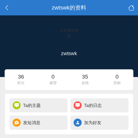
zwtswk的资料
点击重新加
载
zwtswk
36
0
35
0
积分
威望
金钱
贡献
Ta的主题
Ta的日志
发短消息
加为好友