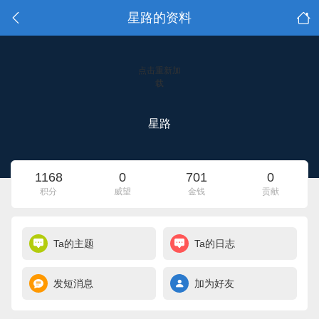
星路的资料
点击重新加
载
星路
1168
0
701
0
积分
威望
金钱
贡献
Ta的主题
Ta的日志
发短消息
加为好友