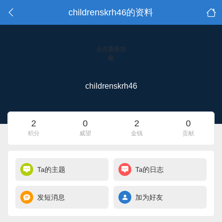
childrenskrh46的资料
点击重新加
载
childrenskrh46
2
0
2
0
积分
威望
金钱
贡献
Ta的主题
Ta的日志
发短消息
加为好友