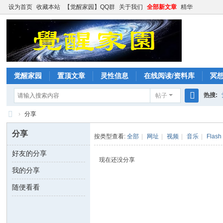
设为首页
收藏本站
【觉醒家园】QQ群
关于我们
全部新文章
精华
觉醒家园
置顶文章
灵性信息
在线阅读/资料库
冥
热搜:
帖子
搜
›
分享
索
觉
分享
按类型查看:
全部
|
网址
|
视频
|
音乐
|
Flash
醒
好友的分享
家
现在还没分享
我的分享
园
随便看看