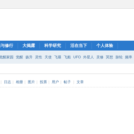
想与修行
大揭露
科学研究
活在当下
个人体验
觉醒家园
觉醒
扬升
灵性
天使
飞碟
飞船
UFO
外星人
灵修
冥想
脉轮
频率
|
日志
|
相册
|
图片
|
投票
|
用户
|
帖子
|
文章