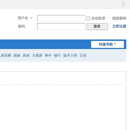
切
换
用户名
自动登录
找回密码
到
窄
密码
立即注册
登录
版
快捷导航
麦田圈
揭秘
真相
大揭露
事件
修行
扬升大师
五维