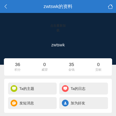
zwtswk的资料
点击重新加
载
zwtswk
36
0
35
0
积分
威望
金钱
贡献
Ta的主题
Ta的日志
发短消息
加为好友