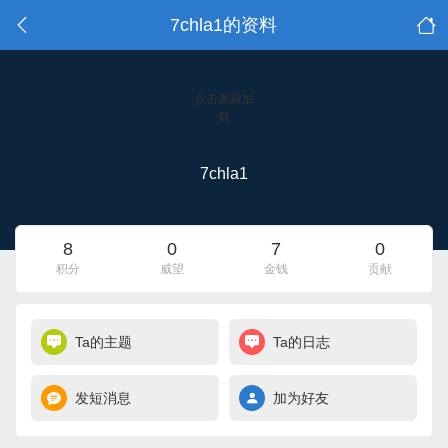
7chla1的资料
点击重新加
载
7chla1
8
0
7
0
积分
威望
金钱
贡献
Ta的主题
Ta的日志
发短消息
加为好友