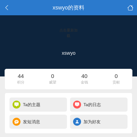
xswyo的资料
点击重新加
载
xswyo
44
0
40
0
积分
威望
金钱
贡献
Ta的主题
Ta的日志
发短消息
加为好友