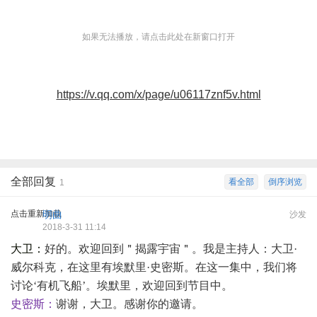
如果无法播放，请点击此处在新窗口打开
https://v.qq.com/x/page/u06117znf5v.html
全部回复
看全部
倒序浏览
1
点击重新加载
明曲
沙发
2018-3-31 11:14
大卫：
好的。欢迎回到＂揭露宇宙＂。我是主持人：大卫
·
威尔科克，在这里有埃默里·史密斯。在这一集中，我们将
讨论‘有机飞船’。埃默里，欢迎回到节目中。
史密斯：
谢谢，大卫。感谢你的邀请。