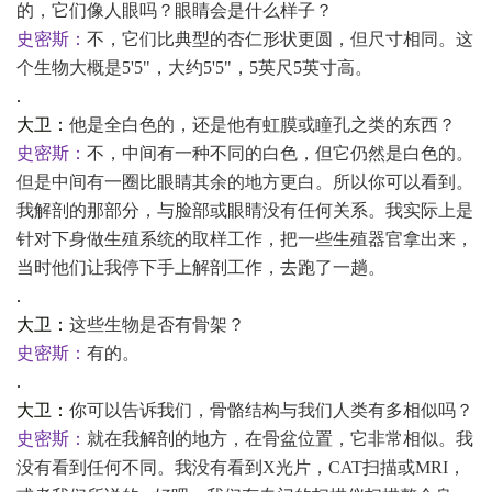
的，它们像人眼吗？眼睛会是什么样子？
史密斯：
不，它们比典型的杏仁形状更圆，但尺寸相同。这
个生物大概是
5'5"，大约5'5"，5英尺5英寸高。
.
大卫：
他是全白色的，还是他有虹膜或瞳孔之类的东西？
史密斯：
不，中间有一种不同的白色，但它仍然是白色的。
但是中间有一圈比眼睛其余的地方更白。所以你可以看到。
我解剖的那部分，与脸部或眼睛没有任何关系。我实际上是
针对下身做生殖系统的取样工作，把一些生殖器官拿出来，
当时他们让我停下手上解剖工作，去跑了一趟。
.
大卫：
这些生物是否有骨架？
史密斯：
有的。
.
大卫：
你可以告诉我们，骨骼结构与我们人类有多相似吗？
史密斯：
就在我解剖的地方，在骨盆位置，它非常相似。我
没有看到任何不同。我没有看到
X光片，CAT扫描或MRI，