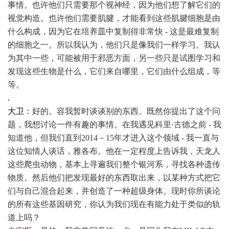
事情。也许他们只需要那个视神经，因为他们想了解它们的
视觉构造。也许他们需要肌腱，才能看到这些肌腱细胞是由
什么构成，因为它在培养皿中复制得非常快
- 这是最难复制
的细胞之一。所以我认为，他们只是像我们一样学习。我认
为其中一些，可能被用于邪恶方面，另一些只是试图学习和
发现这些生物是什么，它们来自哪里，它们由什么组成，等
等。
.
大卫：
好的。容我暂时谈谈别的东西。既然你提出了这个问
题，我想讨论一件有趣的事情。在我遇见科里
·古德之前 - 我
知道他，但我们直到2014－15年才进入这个领域 - 我一直与
这位知情人谈话，雅各布。他在一定程度上告诉我，天龙人
这些爬虫动物，基本上寻遍我们整个银河系，寻找各种遗传
物质。然后他们把发现最好的东西取出来，以某种方式把它
们与自己混合起来，并创造了一种超级身体。现时你所谈论
的所有这些基因研究，你认为我们现在有能力处于类似的轨
道上吗？