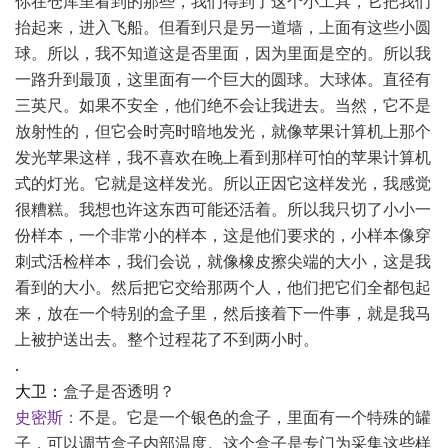
你在仓库里看到的那些，我们得到了这个小工具，它把我们
抬起来，进入飞船。但看到只是另一道墙，上面有这些小圆
球。所以，我不知道这是否里面，因为里面是空的。所以我
一路升到最顶，这里面有一个巨大的圆球。大球体。直径有
三英尺。如果不安全，他们绝不会让我进去。当然，它不是
放射性的，但它会时亮时暗地发光，就像苹果计算机上那个
发光苹果这样，我不喜欢在晚上看到那样可怕的苹果计算机
式的灯光。它就是这样发光。所以正因它这样发光，我感觉
很糟糕。我想也许这东西可能还活着。所以我只切了小小一
份样本，一个非常小的样本，这是他们要求的，小样本像穿
刺式活检样本，我们会说，就像橡皮擦尖端的大小，这是我
看到的大小。然后把它交给那两个人，他们把它们全都包起
来，放在一个特别的盒子里，然后接着下一件事，就是我马
上被护送出去。整个过程花了不到两小时。
.
大卫：
盒子是否透明？
史密斯：
不是。它是一个银色的盒子，里面有一个特殊的罐
子，可以调节盒子内部温度。这个盒子是专门为采集这些样