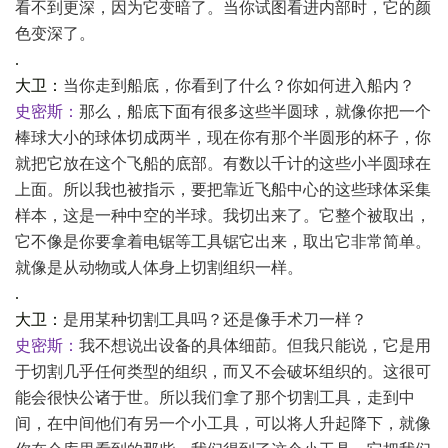
看不到更深，因为它变暗了。当你试图看进内部时，它的颜
色变深了。
.
大卫：
当你走到船底，你看到了什么？你如何进入船内？
史密斯：
那么，船底下面有很多这些半圆球，就像你把一个
棒球大小的球体切成两半，现在你有那个半圆形的杯子，你
就把它放在这个飞船的底部。有数以千计的这些小半圆球在
上面。所以我也被指示，要把靠近飞船中心的这些球体采集
样本，这是一种中空的半球。我切出来了。它整个被取出，
它不像是你要拿着电锯等工具锯它出来，取出它非常简单。
就像是从动物或人体身上切割组织一样。
.
大卫：
是用某种切割工具吗？还是像手术刀一样？
史密斯：
我不想说出设备的具体细莭。但我只能说，它是用
于切割几乎任何类型的组织，而又不会破坏组织的。这很可
能会很快公诸于世。所以我们拿了那个切割工具，走到中
间，在中间他们有另一个小工具，可以将人升起降下，就像