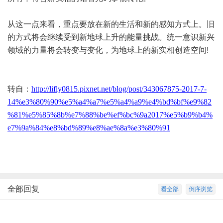
从这一点来看，重点要放在新的生活和新的感知方式上。旧
的方式将会继续受到新地球上升的能量挑战。统一意识新兴
领域的力量将会转变与变化，为地球上的新实相创造空间
!
转自：
http://lifly0815.pixnet.net/blog/post/343067875-2017-7-
14%e3%80%90%e5%a4%a7%e5%a4%a9%e4%bd%bf%e9%82
%81%e5%85%8b%e7%88%be%ef%bc%9a2017%e5%b9%b4%
e7%9a%84%e8%bd%89%e8%ae%8a%e3%80%91
全部回复
看全部
倒序浏览