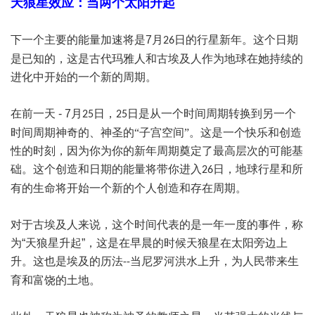
天狼星效应：当两个太阳升起
下一个主要的能量加速将是
7
月
日的行星新年。这个日期
26
是已知的，这是古代玛雅人和古埃及人作为地球在她持续的
进化中开始的一个新的周期。
在前一天
- 7
月
日，
日是从一个时间周期转换到另一个
25
25
时间周期神奇的、神圣的“子宫空间”。这是一个快乐和创造
性的时刻，因为你为你的新年周期奠定了最高层次的可能基
础。这个创造和日期的能量将带你进入
日，地球行星和所
26
有的生命将开始一个新的个人创造和存在周期。
对于古埃及人来说，这个时间代表的是一年一度的事件，称
为
“天狼星升起”，这是在早晨的时候天狼星在太阳旁边上
升。这也是埃及的历法
当尼罗河洪水上升，为人民带来生
--
育和富饶的土地。