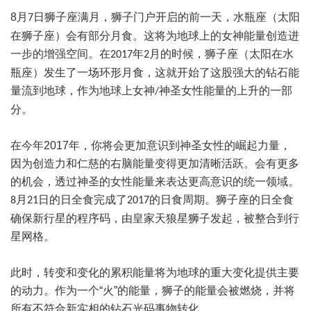
8
月
日狮子座满月，狮子门户开启的前一天，水瓶座（太阳
7
在狮子座）会有部分月食。这将为地球上的女神能量创造进
一步的增强空间。在
年
月的时候，狮子座（太阳在水
2017
2
瓶座）发生了一场环形月食，这就开始了这股强大的钻石能
量流到地球，作为地球上女神
神圣女性能量的上升的一部
/
分。
在今年
2017
年，你将会更加意识到神圣女性的崛起力量，
因为创造力和仁慈的右脑能量变得更加清晰活跃。会有更多
的机会，透过神圣的女性能量来表达更高意识的统一领域。
月
日的日全食完成了
的日食周期。狮子座的日全食
8
21
2017
确保新行星的程序码，由皇家天狼星狮子发起，被整合到行
星网格。
此时，转变和变化的累积能量将为地球的重大变化提供主要
的动力。作为一个
“火”的能量，狮子的能量会被燃烧，并将
所有不符合新实相的钻石光码事物转化。