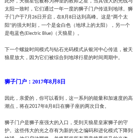
此外，天狼星也被称为神圣的教师之星，当其强大的光线与
太阳一致时，它们通过一年一度的狮子门户传送到地球。狮
子门户于
7
月
日开启，在
月
日达到高峰。这是“两个太
26
8
8
阳”的强大时刻，一个是金白色（地球上的太阳），另一个
是电蓝色
（天狼星）。
(Electric Blue)
下一个螺旋时间模式与钻石光码模式从银河中心传送，被天
狼星放大，因为它们被综合到地球行星的时间周期中。
狮子门户：
2017
年
月
日
8
8
因此，亲爱的，你可以看到，这一系列的能量和加速度的高
潮点，将在
2017
年
月
日在狮子座的两次日食。
8
8
狮子门户是狮子座强大的入口，受到天狼星皇家狮子的守
护。这些伟大的光之存有为新的光之编码和进化模式下降到