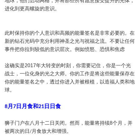
地球，他们启动网格，并将那些所有愿意接受提升的光体，
进化到更高螺旋的意识。
此时保持你的个人意识和高频的能量签名是非常必要的。在
新的钻石光码中充分利用神圣之光与祝福之流。不要让任何
事件把你拉到较低的意识层次。例如愤怒、恐惧和焦虑
这确实是
2017
年大转变的时刻，你需要记住，你是一个光
战士，一位化身的光之大师。你的工作是将这些能量保存在
你的能量签名之中，透过你进入并被根植，以造福人类和地
球。
8
月
日月食和
日日食
7
21
狮子门户在八月十二日关闭。然而，能量将持续
8
个月，并
被两次的日
月食放大和增强。
/