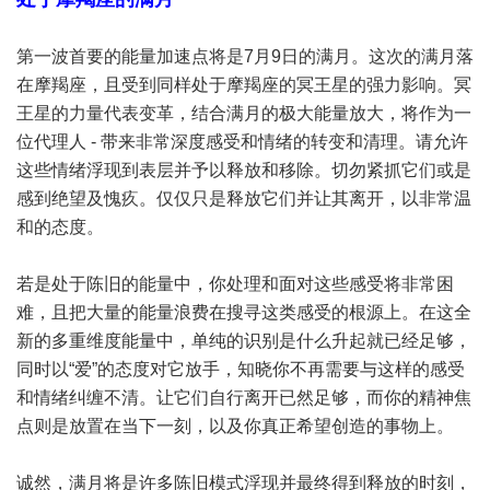
第一波首要的能量加速点将是7月9日的满月。这次的满月落
在摩羯座，且受到同样处于摩羯座的冥王星的强力影响。冥
王星的力量代表变革，结合满月的极大能量放大，将作为一
位代理人 - 带来非常深度感受和情绪的转变和清理。请允许
这些情绪浮现到表层并予以释放和移除。切勿紧抓它们或是
感到绝望及愧疚。仅仅只是释放它们并让其离开，以非常温
和的态度。
若是处于陈旧的能量中，你处理和面对这些感受将非常困
难，且把大量的能量浪费在搜寻这类感受的根源上。在这全
新的多重维度能量中，单纯的识别是什么升起就已经足够，
同时以“爱”的态度对它放手，知晓你不再需要与这样的感受
和情绪纠缠不清。让它们自行离开已然足够，而你的精神焦
点则是放置在当下一刻，以及你真正希望创造的事物上。
诚然，满月将是许多陈旧模式浮现并最终得到释放的时刻，