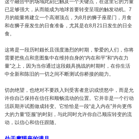
这个融合中的场域此刻已触及一个关键点，在这里它的力量
已足够强大，从而能成为地球首要转变呈现的触发动机。7
月的能量将建立一个高潮顶点，为8月的狮子座星门，月食
和在狮子座发生的日食准备，尤其是在8月21日发生的日全
食。
这将是一段历时颇长且强度激烈的时期，挚爱的人们，你将
需要把焦点和意图集中在维持自身的“内在和平”和“内在力
量”之上，因为当你通过这段颇具挑战的时期时，在你生活
中全新和陈旧的一切之间不断测试你桥接的能力。
切勿绝望，也绝对不要跌入到受害者意识或愤怒中，而是允
许你自己保持在信任和顺畅流动的位置。它并非是一个行动
活跃期并试图做成转变。它恰恰是一段“走入内在”并向更伟
大的力量“臣服”的时刻，与此同时允许你自己顺应转变的流
动，以信心和信任跟随。
处于摩羯座的满月