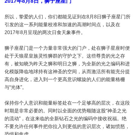
2017年8月8日，狮子座星门
所以，挚爱的人们，你们都能见证到在8月8日狮子座星门所
引发的这一系列能量校准和加速的高潮时间点，以及在
2017年8月呈现的两次日食天象事件。
狮子座星门是一个力量非常强大的门户，处在狮子星座时便
处于天狼星皇族灵性狮群的守护之下。这些尊贵的光之存
有，被知晓为昨天之狮和明日之狮，为全新的光之编码和进
化模版降临地球持有这神圣的空间，从而激活所有能充分提
高自身进化，进入到一个更高意识螺旋的人们的能量格栅
与“光体”。
保持你个人意识和能量标签处在一个足够高的层次，在这段
时期是非常必要的。同时以全面的优势顺随这股“神圣之光
的流动”，在这来临的全新钻石之光的编码中接收祝福。绝
不要允许任何事件把你拉入到更低的意识层次，诸如愤怒，
恐惧和焦虑。