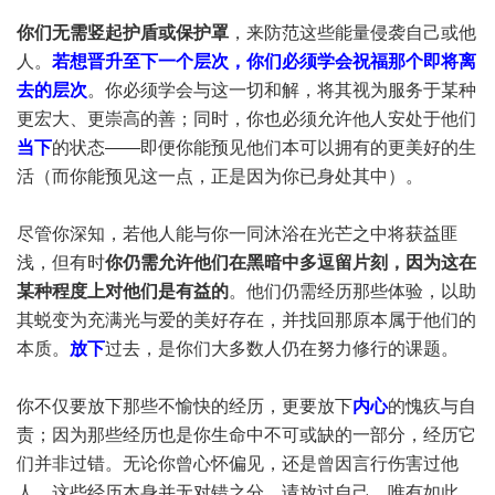
你们无需竖起护盾或保护罩
，来防范这些能量侵袭自己或他
人。
若想晋升至下一个层次，你们必须学会祝福那个即将离
去的层次
。你必须学会​​与这一切和解，将其视为服务于某种
更宏大、更崇高的善；同时，你也必须允许他人安处于他们
当下
的状态——即便你能预见他们本可以拥有的更美好的生
活（而你能预见这一点，正是因为你已身处其中）。
尽管你深知，若他人能与你一同沐浴在光芒之中将获益匪
浅，但有时
你仍需允许他们在黑暗中多逗留片刻，因为这在
某种程度上对他们是有益的
。他们仍需经历那些体验，以助
其蜕变为充满光与爱的美好存在，并找回那原本属于他们的
本质。
放下
过去，是你们大多数人仍在努力修行的课题。
你不仅要放下那些不愉快的经历，更要放下
内心
的愧疚与自
责；因为那些经历也是你生命中不可或缺的一部分，经历它
们并非过错。​​无论你曾心怀偏见，还是曾因言行伤害过他
人，这些经历本身并无对错之分。请放过自己，唯有如此，