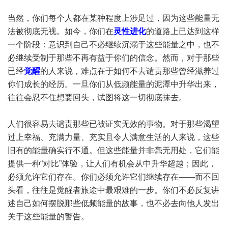
当然，你们每个人都在某种程度上涉足过，因为这些能量无
法被彻底无视。如今，你们在
灵性进化
的道路上已达到这样
一个阶段：意识到自己不必继续沉溺于这些能量之中，也不
必继续受制于那些不再有益于你们的信念。然而，对于那些
已经
觉醒
的人来说，难点在于如何不去谴责那些曾经滋养过
你们成长的经历。一旦你们从低频能量的泥潭中升华出来，
往往会忍不住想要回头，试图将这一切彻底抹去。
人们很容易去谴责那些已被证实无效的事物。对于那些渴望
过上幸福、充满力量、充实且令人满意生活的人来说，这些
旧有的能量确实行不通。但这些能量并非毫无用处，它们能
提供一种“对比”体验，让人们有机会从中升华超越；因此，
必须允许它们存在。你们必须允许它们继续存在——而不回
头看，往往是觉醒者旅途中最艰难的一步。你们不必反复讲
述自己如何摆脱那些低频能量的故事，也不必去向他人发出
关于这些能量的警告。