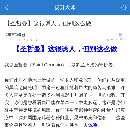
扬升大师
【圣哲曼】这很诱人，但别这么做
点击重新加载
明曲
楼主
2026-7-8 13:01
517
0
【圣哲曼】这很诱人，但别这么做
我是圣哲曼（Saint Germain），紫罗兰火焰的守护者。
你们此时在地球上所做的一切令人印象深刻。你们正从深重
的黑暗迈向光明，而这一过程伴随着巨大的痛苦与磨难；许
多人甚至是在处于诸多不利境况下开启了这一世的旅程。其
实，你们是想看看自己能在单单一世中走多远，这正是你们
降生于特定环境的原因。你们降生于那种稠密的能量与维度
之中，深知周围充斥着各种能量、思想形态和信念——这些
事物极具诱惑力，引诱着你们去涉足、去
体验
。