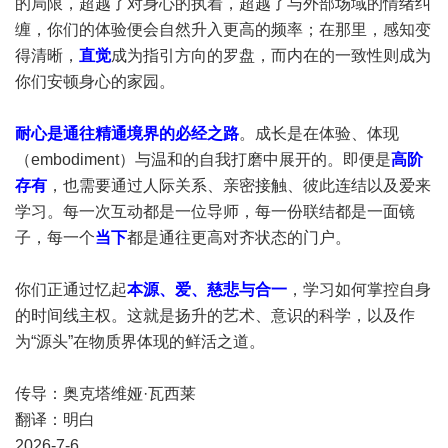
的局限，超越了对身心的执着，超越了与外部场域的情绪纠
缠，你们的体验便会自然升入更高的频率；在那里，感知变
得清晰，
直觉
成为指引方向的罗盘，而内在的一致性则成为
你们安顿身心的家园。
耐心是通往精通境界的必经之路
。成长是在体验、体现
（embodiment）与温和的自我打磨中展开的。即便是
高阶
存有
，也需要通过人际关系、亲密接触、彼此连结以及爱来
学习。每一次互动都是一位导师，每一份联结都是一面镜
子，每一个
当下
都是通往更高对齐状态的门户。
你们正通过忆起
本源、爱、慈悲与合一
，学习如何掌控自身
的时间线主权。这就是扬升的艺术、意识的科学，以及作
为“源头”在物质界体现的鲜活之道。
传导：奥克塔维娅·瓦西莱
翻译：明白
2026-7-6