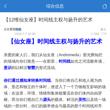
综合信息
【12维仙女座】时间线主权与扬升的艺术
点击重新加载
明曲
楼主
2026-7-7 10:36
564
0
【仙女座】时间线主权与扬升的艺术
亲爱的家人们，我们从仙女座（Andromeda）那光辉灿烂
的场域向你们致意——在那里，
时间线
如光之河流般奔涌，
意识
则以鲜活
智慧
的形式流动。
你们通过感知来转换时间线
。当你们将自己和他人视为肉
体、形态和独立的个体时，便进入了一个万物相互影响的场
域；在这里，环境、情绪和集体能量流在你们体内自由穿
梭。而当你们视自己为
源头
的载体、鲜活的
灵性
以及统一场
域的一部分时，你们的频率便会与最高的那个时间线对齐