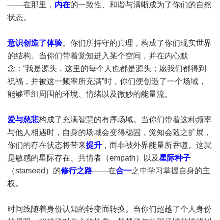
——在那里，
内在
的一致性、和谐与清晰成为了你们的自然
状态。
意识创造了体验
。你们所持守的真理，构成了你们现实世界
的结构。当你们带着觉知进入某个空间，并在内心默
念：“我是源头，这里的每个人也都是源头；愿我们都得到
祝福，并被这一频率所充满”时，你们便创造了一个场域，
能够重组周围的环境、情绪以及微妙的能量流。
爱与慈悲
构成了充满智慧的有序场域。当你们带着这种频率
与他人相遇时，自身的场域会变得稳固，觉知会随之扩展，
你们的存在状态将带来
提升
，而非被外界能量所吞噬。这就
是敏感的星际存在、共情者（empath）以及
星际种子
（starseed）的
修行之路
——在
合一
之中学习掌握自身的主
权。
时间线随着身份认知的转变而转换。当你们超越了个人身份