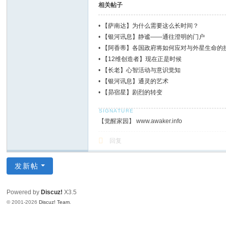
相关帖子
•
【萨南达】为什么需要这么长时间？
•
【银河讯息】静谧——通往澄明的门户
•
【阿香蒂】各国政府将如何应对与外星生命的
•
【12维创造者】现在正是时候
•
【长老】心智活动与意识觉知
•
【银河讯息】通灵的艺术
•
【昴宿星】剧烈的转变
【觉醒家园】 www.awaker.info
回复
发新帖
Powered by
Discuz!
X3.5
© 2001-2026
Discuz! Team
.