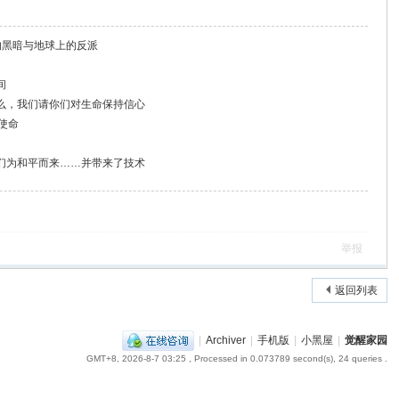
的黑暗与地球上的反派
间
么，我们请你们对生命保持信心
使命
们为和平而来……并带来了技术
举报
返回列表
|
Archiver
|
手机版
|
小黑屋
|
觉醒家园
GMT+8, 2026-8-7 03:25
, Processed in 0.073789 second(s), 24 queries .