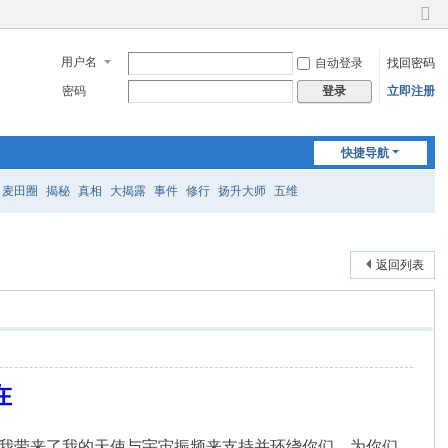
切
换
用户名
自动登录
找回密码
到
窄
密码
立即注册
登录
版
快捷导航
麦田圈
揭秘
真相
大揭露
事件
修行
扬升大师
五维
返回列表
在
非常喜悦；我带来了我的天使与宇宙振频来支持并环绕你们，为你们