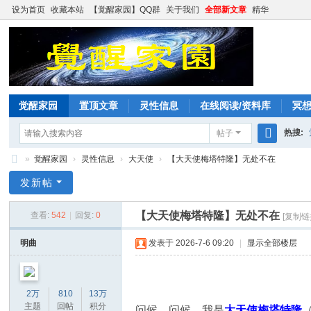
设为首页
收藏本站
【觉醒家园】QQ群
关于我们
全部新文章
精华
觉醒家园
置顶文章
灵性信息
在线阅读/资料库
冥
热搜:
帖子
搜
»
觉醒家园
›
灵性信息
›
大天使
›
【大天使梅塔特隆】无处不在
索
觉
发新帖
醒
【大天使梅塔特隆】无处不在
查看:
542
|
回复:
0
[复制链
家
园
明曲
发表于 2026-7-6 09:20
|
显示全部楼层
2万
810
13万
主题
回帖
积分
问候，问候，我是
大天使梅塔特隆