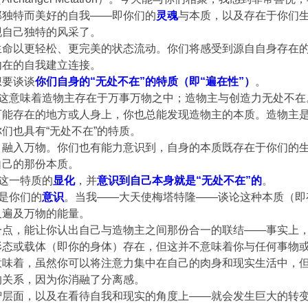
那独特而美好的自我——即你们的
灵魂
与本质，以及存在于你们
现自己独特的风采了。
生命以更轻松、更完美的状态流动。你们将感受到源自自身存在
内在的自我建立连接。
想要谈谈
你们自身的“无处不在”的特质（即“遍在性”）
。
在，这意味着造物主存在于万事万物之中；造物主与创造力无处不
可能存在的地方或人身上，你也总能发现造物主的本质。造物主
们也具有“无处不在”的特质。
、融入万物。你们也有能力意识到，自身的本质既存在于你们的
自己的那份本质。
”这一特质的
显化
，并
意识到自己本身就是“无处不在”的
。
的是你们的
意识
。当我——大天使梅塔特隆——谈论这种本质（即
又遍及万物的能量。
一点，能让你认出自己与造物主之间那份合一的联结——事实上
形态或载体（即你的身体）存在，但这并不意味着你与任何事物
味着，虽然你可以将注意力集中在自己的肉身和现实生活中，但你
的关系，因为你消融了分离感。
智层面，以及在看待自我和现实的角度上——就会发生巨大的转