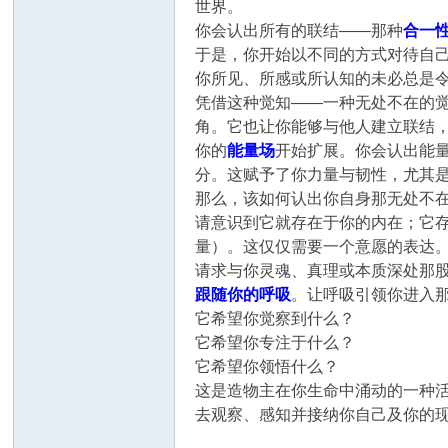
世界。
你会认出所有的联结——那种
合一
于是，你开始以不同的方式对待自
你所见、所感或所认知的未必总是
凭借这种觉知——一种无处不在的
角。它也让你能够与他人建立联结
你的
能量场
开始扩展。你会认出能量
分。这赋予了你力量与韧性，尤其
那么，该如何认出你自身那无处不
请意识到它就存在于你的内在；它存
量）。这仅仅需要一个意愿的表达
请求与你灵魂、真理或本质深处那股
跟随你的呼吸
。让呼吸引领你进入
它希望你觉察到什么？
它希望你专注于什么？
它希望你领悟什么？
这是造物主在你生命中涌动的一种
去观察、感知并接纳你自己及你的