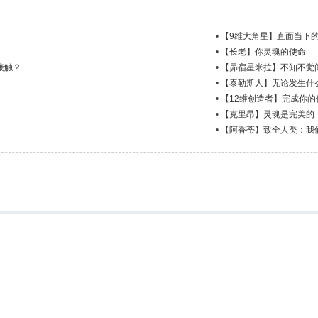
•
【9维大角星】直面当下
•
【长老】你灵魂的使命
接触？
•
【昴宿星米拉】不知不觉
•
【泰勒斯人】无论发生什
•
【12维创造者】完成你的
•
【克里昂】灵魂是完美的
•
【阿香蒂】致全人类：我