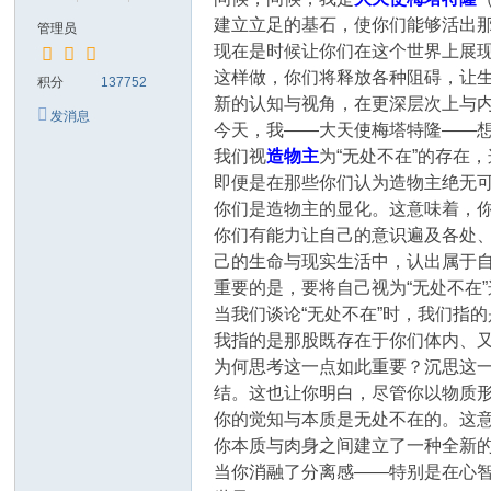
建立立足的基石，使你们能够活出
管理员
现在是时候让你们在这个世界上展
这样做，你们将释放各种阻碍，让
积分
137752
新的认知与视角，在更深层次上与
发消息
今天，我——大天使梅塔特隆——
我们视
造物主
为“无处不在”的存
即便是在那些你们认为造物主绝无
你们是造物主的显化。这意味着，你
你们有能力让自己的意识遍及各处
己的生命与现实生活中，认出属于
重要的是，要将自己视为“无处不在
当我们谈论“无处不在”时，我们指
我指的是那股既存在于你们体内、
为何思考这一点如此重要？沉思这
结。这也让你明白，尽管你以物质
你的觉知与本质是无处不在的。这意
你本质与肉身之间建立了一种全新
当你消融了分离感——特别是在心