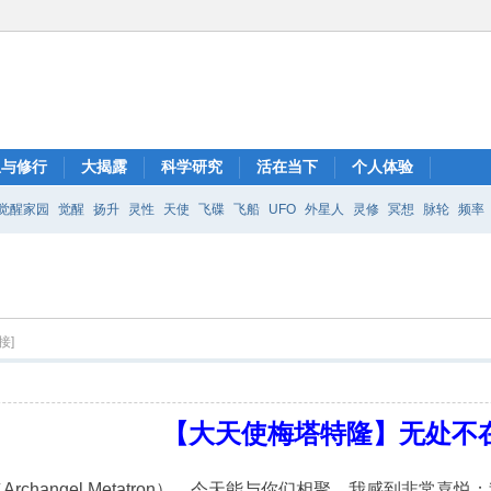
想与修行
大揭露
科学研究
活在当下
个人体验
觉醒家园
觉醒
扬升
灵性
天使
飞碟
飞船
UFO
外星人
灵修
冥想
脉轮
频率
接]
【大天使梅塔特隆】无处不
（Archangel Metatron）。今天能与你们相聚，我感到