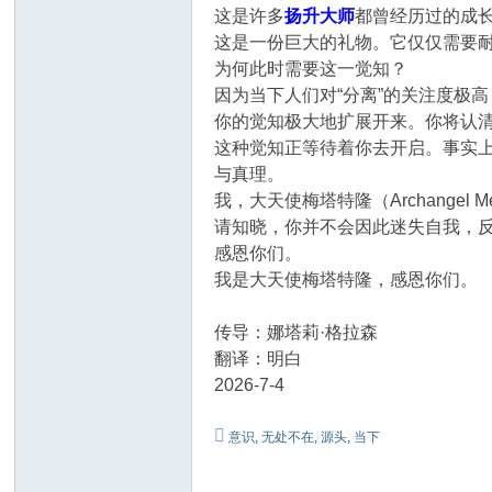
这是许多
扬升大师
都曾经历过的成长
这是一份巨大的礼物。它仅仅需要
为何此时需要这一觉知？
因为当下人们对“分离”的关注度极
你的觉知极大地扩展开来。你将认
这种觉知正等待着你去开启。事实
与真理。
我，大天使梅​​塔特隆（Archangel
请知晓，你并不会因此迷失自我，
感恩你们。
我是大天使梅塔特隆，感恩你们。
传导：娜塔莉·格拉森
翻译：明白
2026-7-4
意识
,
无处不在
,
源头
,
当下