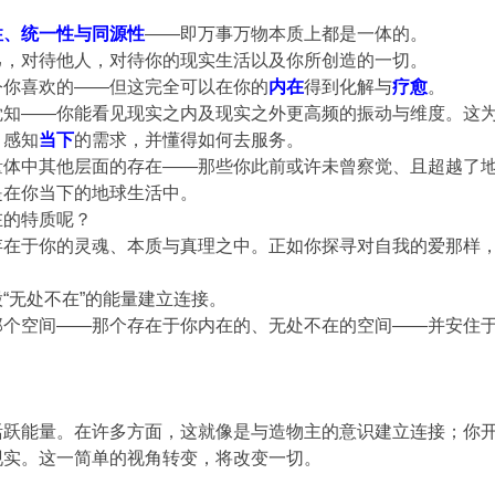
性、统一性与同源性
——即万事万物本质上都是一体的。
己，对待他人，对待你的现实生活以及你所创造的一切。
令你喜欢的——但这完全可以在你的
内在
得到化解与
疗愈
。
觉知——你能看见现实之内及现实之外更高频的振动与维度。这
，感知
当下
的需求，并懂得如何去服务。
体中其他层面的存在——那些你此前或许未曾察觉、且超越了地球现实
是在你当下的地球生活中。
在的特质呢？
在于你的灵魂、本质与真理之中。正如你探寻对自我的爱那样，你
。
“无处不在”的能量建立连接。
那个空间——那个存在于你内在的、无处不在的空间——并安住
活跃能量。在许多方面，这就像是与造物主的意识建立连接；你
现实。这一简单的视角转变，将改变一切。