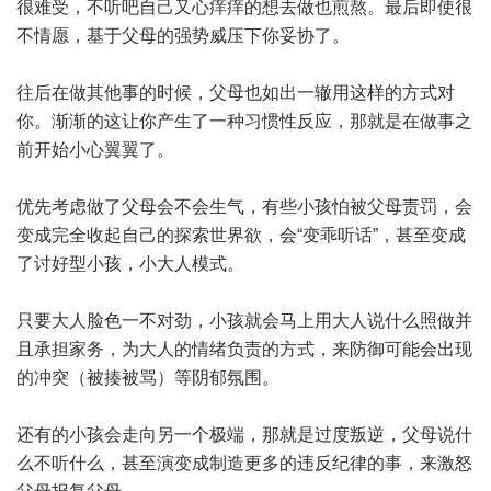
很难受，不听吧自己又心痒痒的想去做也煎熬。最后即使很
不情愿，基于父母的强势威压下你妥协了。
往后在做其他事的时候，父母也如出一辙用这样的方式对
你。渐渐的这让你产生了一种习惯性反应，那就是在做事之
前开始小心翼翼了。
优先考虑做了父母会不会生气，有些小孩怕被父母责罚，会
变成完全收起自己的探索世界欲，会“变乖听话”，甚至变成
了讨好型小孩，小大人模式。
只要大人脸色一不对劲，小孩就会马上用大人说什么照做并
且承担家务，为大人的情绪负责的方式，来防御可能会出现
的冲突（被揍被骂）等阴郁氛围。
还有的小孩会走向另一个极端，那就是过度叛逆，父母说什
么不听什么，甚至演变成制造更多的违反纪律的事，来激怒