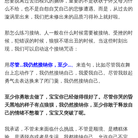
想要脱离过去旧模式的捆绑，重要的不是耿耿于怀父母为什
么不给，也不是自怨自艾自己的悲惨遭遇。而是，从过去的
漩涡里出来，我们把未修出来的品质习得补上就好啦。
那怎么练习接纳。人一般在什么时候需要被接纳。受挫的时
候，犯错误的时候，狼狈不堪出丑的时候。当这些时刻出
现，我们可以启动这个接纳咒语：
用
尽管...我仍然接纳你，至少...
。
来造句，比如尽管我在舞
台上忘动作了，我仍然接纳自己，我爱我自己。尽管我鼓起
勇气去表达换来了闭门羹，我仍然接纳自己。
至少你勇敢去做了，宝宝你已经做得很好了。尽管你哭的昏
天黑地的样子有点狼狈，我仍然接纳你，至少你敢于释放自
己的情绪不憋着了，宝宝又突破了呢。
我承诺，不管未来面临什么挑战，不管是顺境、是糟糕体
验、是洒脱亦或者是失误。我都接纳自己，允许自己不完