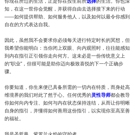
你现在所过的生活，正是你在投生前所
选择
的生活。你也深
知，在这一世你会觉醒，并获得自由去选择接下来的行动
——如何提供帮助、如何服务他人，以及如何以最令你感到
自在的方式表达自我。
因此，虽然我不会要求你必须每天进行特定时长的冥想，但
我希望你能明白：当你闭上双眼、向内观照时，往往能感知
到内在指引正引领你走向何方。这未必是一份传统意义上
的“职业”，但很可能是助你迈向极致喜悦的下一个正确步
骤。
你要知道，你生来便已具备所需的一切内在特质，而身处高
维境界的我们对此了然于心。任何优秀的
灵性导师
都会教导
你如何向内专注、如何与内在状态保持连结，从而让你明晰
自身的指引，并懂得如何善用这份指引，以实现你至高至善
的福祉。
我是圣哲曼，紫罗兰火焰的守护者。