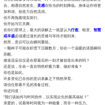
合。相遇自然发生。
灵感
在恰当的时刻降临。身体运作得更
加和谐。创造力自然流淌。
你不再拖着现实前行。
你开始与它共舞。
在你们星球上，最大的误解之一就是认为
疗愈
、蜕变、
智慧
或丰盛
必须通过漫长的苦难与等待才能到来。
然而，意识可以在瞬间重组。
一颗种子可能在积雪下沉睡数月，却在一个温暖的清晨瞬间
苏醒。
难道花朵仅仅是在那最后的一刻才被创造出来的吗？
还是说，生命一直在悄然积蓄力量、做好准备？
你也是如此。
许多变化已在你的意识表象之下悄然孕育。
请信任那看不见的准备过程。
你还问道：
“我们该如何与时间协作，以实现众生的最高福祉？”
亲爱的，试着将时间视为一种能量，而非一种压力。