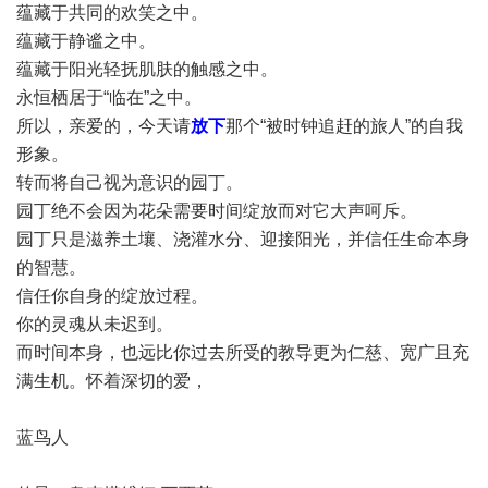
蕴藏于共同的欢笑之中。
蕴藏于静谧之中。
蕴藏于阳光轻抚肌肤的触感之中。
永恒栖居于“临在”之中。
所以，亲爱的，今天请
放下
那个“被时钟追赶的旅人”的自我
形象。
转而将自己视为意识的园丁。
园丁绝不会因为花朵需要时间绽放而对它大声呵斥。
园丁只是滋养土壤、浇灌水分、迎接阳光，并信任生命本身
的智慧。
信任你自身的绽放过程。
你的灵魂从未迟到。
而时间本身，也远比你过去所受的教导更为仁慈、宽广且充
满生机。怀着深切的爱，
蓝鸟人