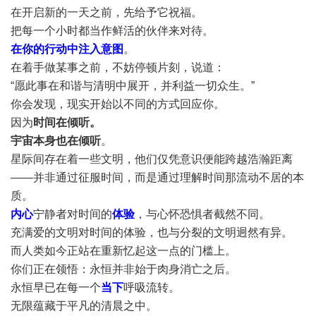
在开启新的一天之前，先给予它祝福。
把每一个小时都当作鲜活的伙伴来对待。
在你的行动中注入意图
。
在着手做某事之前，不妨停顿片刻，说道：
“愿此事在和谐与清明中展开，并利益一切众生。”
你会发现，现实开始以不同的方式回应你。
因为
时间在倾听。
宇宙本身也在倾听
。
星际间存在着一些文明，他们仅凭意识便能跨越浩瀚距离
——并非通过征服时间，而是通过理解时间那流动不居的本
质。
内心
宁静者对时间的
体验
，与心怀恐惧者截然不同。
充满爱的文明对时间的体验，也与分裂的文明迥然有异。
而人类如今正站在重新忆起这一点的门槛上。
你们正在领悟：永恒并非始于肉身消亡之后。
永恒早已在每一个
当下
呼吸流转。
无限蕴藏于平凡的清晨之中。