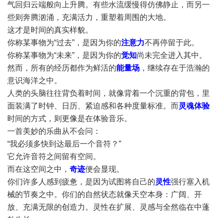
气回归云端般向上升腾。有些水流缓慢得仿佛静止，而另一
些则奔腾汹涌，充满活力，重塑着周围的大地。
这才是时间的真实样貌。
你称某事物为“过去”，是因为你的
注意力
不再停留于此。
你称某事物为“未来”，是因为你的
觉知
尚未完全进入其中。
然而，所有的经历都作为鲜活的
能量场
，继续存在于浩瀚的
意识海洋之中。
人类的头脑往往背负着时间，就像背着一个沉重的背包，里
面装满了时钟、日历、紧迫感和各种度量标准。而
灵魂体验
时间的方式，则更像是在体验音乐。
一首美妙的乐曲从不会问：
“我必须多快到达最后一个音符？”
它允许音符之间留有空间。
而在这空间之中，
奇迹
便会显现。
你们许多人感到疲惫，是因为试图将自己的
灵性
强行塞入机
械的节奏之中。你们的自然状态就像天空本身：广阔、开
放、充满无限的创造力。灵性在扩展、灵感与全然临在中蓬