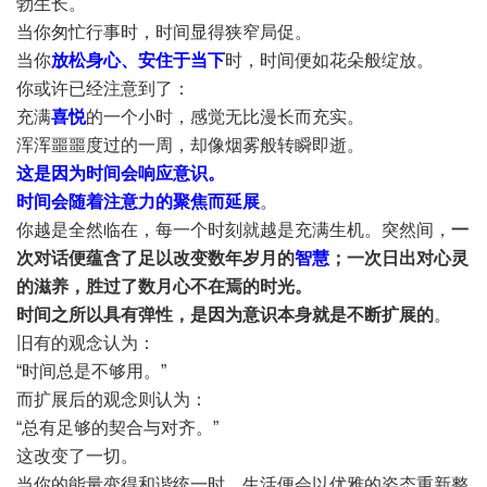
勃生长。
当你匆忙行事时，时间显得狭窄局促。
当你
放松身心、安住于当下
时，时间便如花朵般绽放。
你或许已经注意到了：
充满
喜悦
的一个小时，感觉无比漫长而充实。
浑浑噩噩度过的一周，却像烟雾般转瞬即逝。
这是因为时间会响应意识。
时间会随着注意力的聚焦而延展
。
你越是全然临在，每一个时刻就越是充满生机。突然间，
一
次对话便蕴含了足以改变数年岁月的
智慧
；一次日出对心灵
的滋养，胜过了数月心不在焉的时光。
时间之所以具有弹性，是因为意识本身就是不断扩展的
。
旧有的观​​念认为：
“时间总是不够用。”
而扩展后的观念则认为：
“总有足够的契合与对齐。”
这改变了一切。
当你的能量变得和谐统一时，生活便会以优雅的姿态重新整