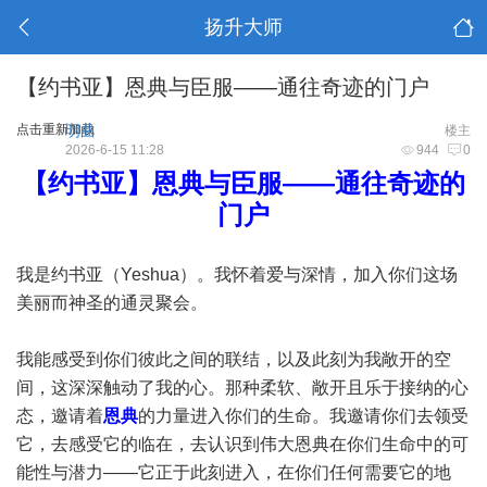
扬升大师
【约书亚】恩典与臣服——通往奇迹的门户
点击重新加载
明曲
楼主
2026-6-15 11:28
944
0
【约书亚】恩典与臣服——通往奇迹的
门户
我是约书亚（Yeshua）。我怀着爱与深情，加入你们这场
美丽而神圣的通灵聚会。
我能感受到你们彼此之间的联结，以及此刻为我敞开的空
间，这深深触动了我的心。那种柔软、敞开且乐于接纳的心
态，邀请着
恩典
的力量进入你们的生命。我邀请你们去领受
它，去感受它的临在，去认识到伟大恩典在你们生命中的可
能性与潜力——它正于此刻进入，在你们任何需要它的地