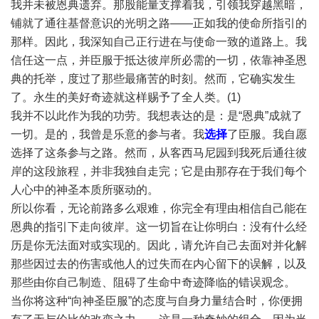
我并未被恩典遗弃。那股能量支撑着我，引领我穿越黑暗，
铺就了通往基督意识的光明之路——正如我的使命所指引的
那样。因此，我深知自己正行进在与使命一致的道路上。我
信任这一点，并臣服于抵达彼岸所必需的一切，依靠神圣恩
典的托举，度过了那些最痛苦的时刻。然而，它确实发生
了。永生的美好奇迹就这样赐予了全人类。(1)
我并不以此作为我的功劳。我想表达的是：是“恩典”成就了
一切。是的，我曾是乐意的参与者。我
选择
了臣服。我自愿
选择了这条参与之路。然而，从客西马尼园到我死后通往彼
岸的这段旅程，并非我独自走完；它是由那存在于我们每个
人心中的神圣本质所驱动的。
所以你看，无论前路多么艰难，你完全有理由相信自己能在
恩典的指引下走向彼岸。这一切旨在让你明白：没有什么经
历是你无法面对或实现的。因此，请允许自己去面对并化解
那些因过去的伤害或他人的过失而在内心留下的误解，以及
那些由你自己制造、阻碍了生命中奇迹降临的错误观念。
当你将这种“向神圣臣服”的态度与自身力量结合时，你便拥