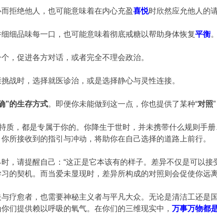
心而拒绝他人，也可能意味着在内心充盈
喜悦
时欣然应允他人的
并细细品味每一口，也可能意味着彻底戒糖以帮助身体恢复
平衡
一个，促进各方对话，或者完全不理会政治。
康挑战时，选择就医诊治，或是选择静心与灵性连接。
确”的生存方式
。即便你未能做到这一点，你也提供了某种“
对照
的特质，都是专属于你的。你降生于世时，并未携带什么规则手
，你所接收到的指引与冲动，将助你在自己选择的道路上前行。
界时，请提醒自己：“这正是它本该有的样子。差异不仅是可以接
学习的契机。而当爱未显现时，差异所构成的对照则会促使你远离
夫与疗愈者，也需要神秘主义者与平凡大众。无论是清洁工还是
为你们提供赖以呼吸的氧气。在你们的三维现实中，
万事万物都