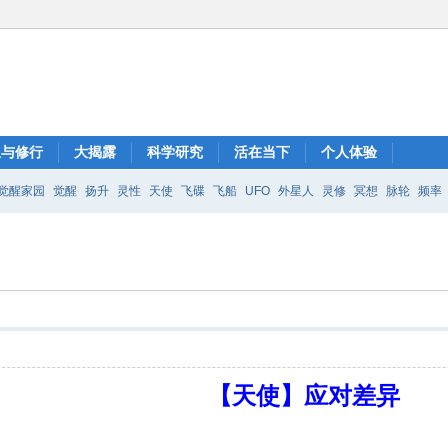
想与修行
大揭露
科学研究
活在当下
个人体验
觉醒家园
觉醒
扬升
灵性
天使
飞碟
飞船
UFO
外星人
灵修
冥想
脉轮
频率
【天使】应对差异