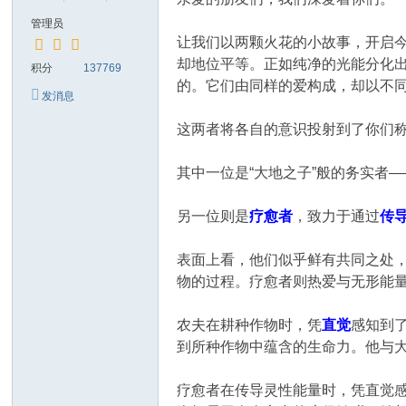
管理员
让我们以两颗火花的小故事，开启
却地位平等。正如纯净的光能分化
积分
137769
的。它们由同样的爱构成，却以不
发消息
这两者将各自的意识投射到了你们称
其中一位是“大地之子”般的务实者
另一位则是
疗愈者
，致力于通过
传
表面上看，他们似乎鲜有共同之处
物的过程。疗愈者则热爱与无形能
农夫在耕种作物时，凭
直觉
感知到
到所种作物中蕴含的生命力。他与
疗愈者在传导灵性能量时，凭直觉