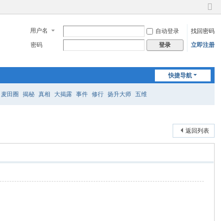
切
换
用户名
自动登录
找回密码
到
窄
密码
立即注册
登录
版
快捷导航
麦田圈
揭秘
真相
大揭露
事件
修行
扬升大师
五维
返回列表