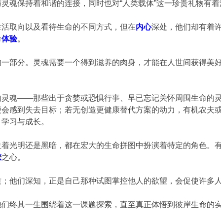
灵魂保持着和谐的连接，同时也对“人类载体”这一珍贵礼物有
生活取向以及看待生命的不同方式，但在
内心
深处，他们却有着
命
体验
。
的一部分。灵魂需要一个得到滋养的肉身，才能在人世间获得美
。
的灵魂——那些出于贪婪或恐惧行事、早已忘记关怀周围生命的
便会感到失去目标；若无创造更健康替代方案的动力，有机农夫
、学习与成长。
着光明还是黑暗，都在宏大的生命拼图中扮演着特定的角色。有
悲
之心。
质；他们深知，正是自己那种试图掌控他人的欲望，会促使许多
他们终其一生围绕着这一课题探索，直至真正体悟到彼岸生命的