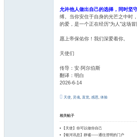
允许他人做出自己的选择，同时坚
缚。当你安住于自身的光芒之中时，
的爱，是一个正在经历“为人”这场
愿上帝保佑你！我们深爱着你。
天使们
传导：安·阿尔伯斯
翻译：明白
2026-6-14
天使
,
灵魂
,
直觉
,
感恩
,
体验
相关帖子
•
【天使】你可以做你自己
•
【银河讯息】静谧——通往澄明的门户