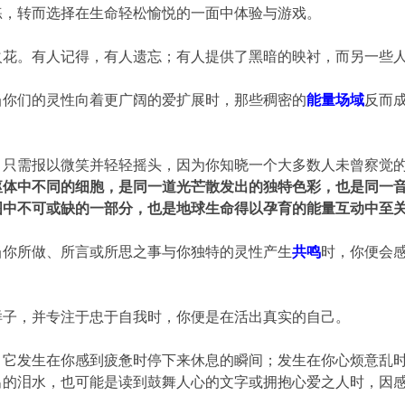
练，转而选择在生命轻松愉悦的一面中体验与游戏。
火花。有人记得，有人遗忘；有人提供了黑暗的映衬，而另一些
当你们的灵性向着更广阔的爱扩展时，那些稠密的
能量场域
反而
。
，只需报以微笑并轻轻摇头，因为你知晓一个大多数人未曾察觉
躯体中不同的细胞，是同一道光芒散发出的独特色彩，也是同一
图中不可或缺的一部分，也是地球生命得以孕育的能量互动中至
当你所做、所言或所思之事与你独特的灵性产生
共鸣
时，你便会
。
样子，并专注于忠于自我时，你便是在活出真实的自己。
。它发生在你感到疲惫时停下来休息的瞬间；发生在你心烦意乱
出的泪水，也可能是读到鼓舞人心的文字或拥抱心爱之人时，因