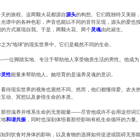
今天的旅程。这两颗火花都源自
源头
的构想。它们既独特又美丽
出光谱中的各种色彩，声音也能以不同的音符呈现，源头的爱也
同的方式展现自我。于是，两颗火花、两个
灵魂
由此诞生。
之为“地球”的现实世界中。它们是截然不同的生命。
——一位脚踏实地、专注于帮助他人享受物质生活的男性。他成
导灵性
能量来帮助他人。她培育的是滋养灵魂的意识。
，看待现实世界的视角也迥然不同。然而，他们都懂得爱。农夫
量互动、冥想以及参悟生命的本质。
了那些滋养并维系生命的无形能量——尽管他或许不会用这些词
大地
和谐共振
，同时也深刻体悟着那些影响有机生命循环的力量
感知到饮食对身体的影响，以及食物的选择如何促进或阻碍无形