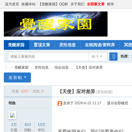
设为首页
收藏本站
【觉醒家园】QQ群
关于我们
全部新文章
精华
觉醒家园
置顶文章
灵性信息
在线阅读/资料库
冥
热搜:
帖子
搜
»
觉醒家园
›
灵性信息
›
综合信息
›
【天使】应对差异
索
觉
发新帖
醒
【天使】应对差异
查看:
1057
|
回复:
0
[复制链接]
家
园
明曲
发表于 2026-6-15 11:17
|
显示全部楼层
2万
810
13万
主题
回帖
积分
亲爱的朋友们，我们深爱着你们。