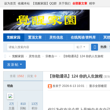
设为首页
收藏本站
【觉醒家园】QQ群
关于我们
全部新文章
精华
觉醒家园
置顶文章
灵性信息
在线阅读/资料库
冥
热搜:
帖子
搜
»
觉醒家园
›
灵性信息
›
宗教合一
›
【弥勒通讯】124 你的人生旅程
索
觉
发新帖
醒
【弥勒通讯】124 你的人生旅程
查看:
1562
|
回复:
0
[复
家
园
明曲
发表于 2026-6-13 10:01
|
显示全部楼层
2万
810
13万
主题
回帖
积分
你以为你在这个世上是独自走在自