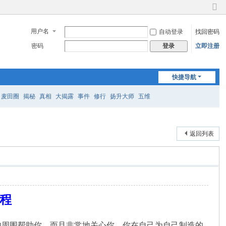
切
换
用户名
自动登录
找回密码
到
窄
密码
立即注册
登录
版
快捷导航
麦田圈
揭秘
真相
大揭露
事件
修行
扬升大师
五维
返回列表
旅程
的周围帮助你，而且非常地关心你。你在自己为自己制造的