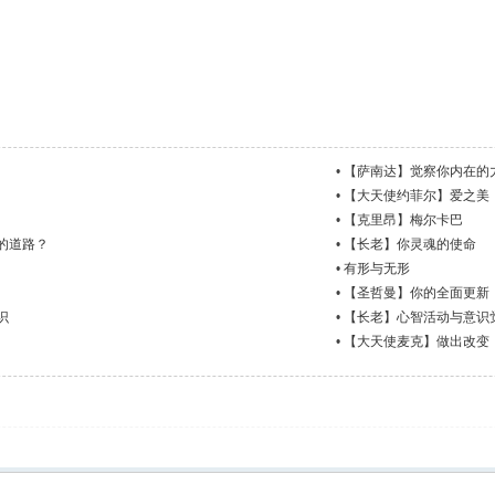
•
【萨南达】觉察你内在的
•
【大天使约菲尔】爱之美
•
【克里昂】梅尔卡巴
的道路？
•
【长老】你灵魂的使命
•
有形与无形
•
【圣哲曼】你的全面更新
识
•
【长老】心智活动与意识
•
【大天使麦克】做出改变