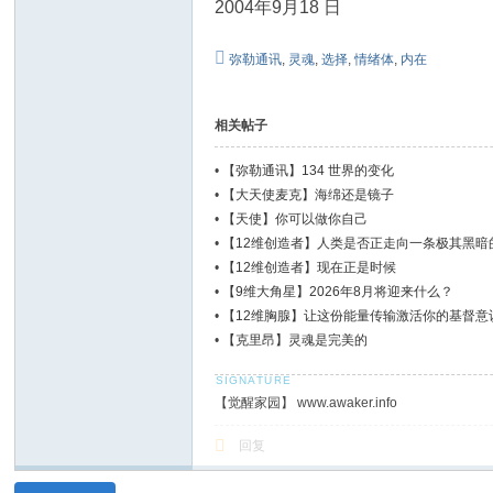
2004年9月18 日
弥勒通讯
,
灵魂
,
选择
,
情绪体
,
内在
相关帖子
•
【弥勒通讯】134 世界的变化
•
【大天使麦克】海绵还是镜子
•
【天使】你可以做你自己
•
【12维创造者】人类是否正走向一条极其黑暗
•
【12维创造者】现在正是时候
•
【9维大角星】2026年8月将迎来什么？
•
【12维胸腺】让这份能量传输激活你的基督意
•
【克里昂】灵魂是完美的
【觉醒家园】 www.awaker.info
回复