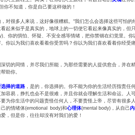
”但你不知道，你是自己要这样做的！
的，对很多人来说，这好像很糟糕。“我们怎么会选择这些可怕的经
这看起来似乎是真实的，地球上的一切使它看起来像真实的，但
nal body)、你的惧怕、怀疑、不安全感等情绪，把你禁锢在幻
穿。你以为我们喜欢看着你受苦吗？你以为我们喜欢看着你经受
到深切的同情，并尽我们所能，为那些需要的人提供愈合，并在
候帮助你。
所选择的道路
，是的，你选择的。你不能为你的生活经历指责任
更加容易，挣扎也会不是很难，并且你就会理解生活和命运。人
不要为你生活中的问题责怪任何人，不要责怪上帝，尽管有很多
体(emotional body)和
心理体
(mental body)，从自己
内
的爱，但是你，往往却没有对我们的爱！