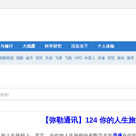
想与修行
大揭露
科学研究
活在当下
个人体验
觉醒家园
觉醒
扬升
灵性
天使
飞碟
飞船
UFO
外星人
灵修
冥想
脉轮
频率
制链接]
【弥勒通讯】124 你的人生
己的人生旅程上。其实，在你的人生旅程中有数百名的
灵魂
在你