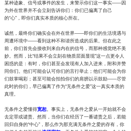
某种迹象、信号或事件的发生，来警示你们这一事实——因
为外在世界并不会立刻告诉你们：你们已偏离了自己
的“心”，即你们真实本质的核心所在。
诚然，最终你们确实会在外在世界——即你们的生活境遇与
周遭环境中——看到这种不和谐所造成的后果。但在此之
前，你们首先会接收到来自内在的信号，而那种感觉绝不美
妙。然而，比“结果不会立刻在物质层面显现”这一点更令人
困惑的是：有时，你们甚至会发现有人加入进来，附和并赞
同你们。他们可能会认可你们的言行举止；他们可能会为你
们鼓掌喝彩；甚至可能会拍拍你们的肩膀以示鼓励——尽管
此时的你们，早已偏离了作为“无条件之爱”这一真实本质的
真理。
无条件之爱懂得
宽恕
。事实上，无条件之爱从一开始就不会
去定罪或谴责。然而，当你们在经历了一番谴责之后，若能
回归自身的“中心”，那么作为那充满无条件之爱的存有，你