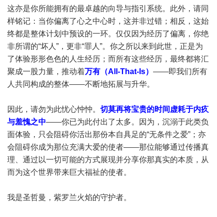
这亦是你所能拥有的最卓越的向导与指引系统。此外，请同
样铭记：当你偏离了心之中心时，这并非过错；相反，这始
终都是整体计划中预设的一环。仅仅因为经历了偏离，你绝
非所谓的“坏人”，更非“罪人”。你之所以来到此世，正是为
了体验形形色色的人生经历；而所有这些经历，最终都将汇
聚成一股力量，推动着
万有（All-That-Is）
——即我们所有
人共同构成的整体——不断地拓展与升华。
因此，请勿为此忧心忡忡。
切莫再将宝贵的时间虚耗于内疚
与羞愧之中
——你已为此付出了太多。因为，沉溺于此类负
面体验，只会阻碍你活出那份本自具足的“无条件之爱”；亦
会阻碍你成为那位充满大爱的使者——那位能够通过传播真
理、通过以一切可能的方式展现并分享你那真实的本质，从
而为这个世界带来巨大福祉的使者。
我是圣哲曼，紫罗兰火焰的守护者。