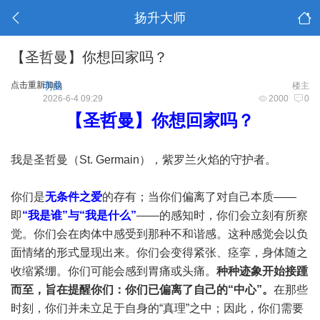
扬升大师
【圣哲曼】你想回家吗？
点击重新加载
明曲
楼主
2026-6-4 09:29
2000
0
【圣哲曼】你想回家吗？
我是圣哲曼（St. Germain），紫罗兰火焰的守护者。
你们是
无条件之爱
的存有；当你们偏离了对自己本质——
即
“我是谁”与“我是什么”
——的感知时，你们会立刻有所察
觉。你们会在肉体中感受到那种不和谐感。这种感觉会以负
面情绪的形式显现出来。你们会变得紧张、痉挛，身体随之
收缩紧绷。你们可能会感到胃痛或头痛。
种种迹象开始接踵
而至，旨在提醒你们：你们已偏离了自己的“中心”。
在那些
时刻，你们并未立足于自身的“真理”之中；因此，你们需要