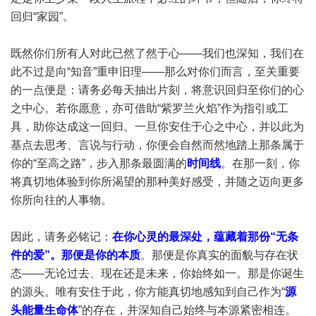
回归“家园”。
既然你们所有人对此已然了然于心——我们也深知，我们在
此不过是向“知音”重申旧理——那么对你们而言，至关重要
的一点便是：请务必每天抽出片刻，将意识回归至你们的心
之中心。若你愿意，亦可借助“紫罗兰火焰”作为指引或工
具，助你达成这一回归。一旦你安住于心之中心，并以此为
基点去思考、言说与行动，你便会自然而然地踏上那条属于
你的“至高之路”，步入那条最圆满的
时间线
。在那一刻，你
将真切地体验到你所渴望的那种美好感受，并随之迈向更多
你所向往的人事物。
因此，请务必铭记：
在你心灵的最深处，蕴藏着那份“无条
件的爱”。那便是你的本质
。那便是你真实的面貌与存在状
态——无论过去、现在还是未来，你始终如一。那是你诞生
的源头。唯有安住于此，你方能真切地感知到自己作为“
源
头能量生命体
”的存在，并深知自己始终与本源紧密相连。