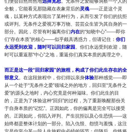
们便会自然而然地
选择宽恕
。无条件之爱能够洞察一个人的
全貌，它能看见那隐藏在表象背后的
灵魂
——正是这个灵
魂，以某种方式表现出了某种行为，从而引发了你们的抗拒
或评判。无条件之爱视万事万物、芸芸众生皆为其自身的一
部分。因此，尽管有时偏离你们
内在
的“知晓中心”——即你
们“存在本质”的核心——似乎颇具诱惑力，但请记住：
你们
永远受到欢迎，随时可以回归家园
。你们永远受到欢迎，随
时可以重返那“中心”之地，重返你们真实本质的真理之中。
而正是这一段“回归家园”的旅程，构成了你们此生存在的全
部意义
。在这段旅程中，你们得以亲身
体验
那种感觉——即
从一个处于“无条件之爱”领域之外的地方，回归至“无条件之
爱”的源头之地时，内心究竟是何种滋味。你们此生的目
的，正是为了体验这种“回归”的过程，为了重新唤醒那份关
于自身本质的“记忆”。正因如此，你的偏离是完全可以接受
的。正因如此，你陷入评判、产生抗拒以及心生恐惧——这
始终都是整体计划的一部分。陷入仇恨、怨愤与羞愧，这注
定是你至少某一段人生旅程中必经的环节；但随后，你终将