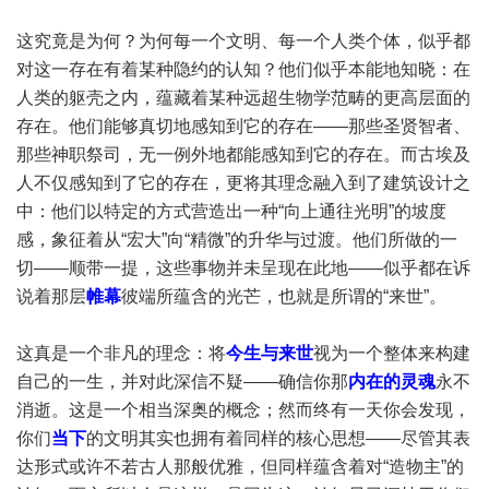
这究竟是为何？为何每一个文明、每一个人类个体，似乎都
对这一存在有着某种隐约的认知？他们似乎本能地知晓：在
人类的躯壳之内，蕴藏着某种远超生物学范畴的更高层面的
存在。他们能够真切地感知到它的存在——那些圣贤智者、
那些神职祭司，无一例外地都能感知到它的存在。而古埃及
人不仅感知到了它的存在，更将其理念融入到了建筑设计之
中：他们以特定的方式营造出一种“向上通往光明”的坡度
感，象征着从“宏大”向“精微”的升华与过渡。他们所做的一
切——顺带一提，这些事物并未呈现在此地——似乎都在诉
说着那层
帷幕
彼端所蕴含的光芒，也就是所谓的“来世”。
这真是一个非凡的理念：将
今生与来世
视为一个整体来构建
自己的一生，并对此深信不疑——确信你那
内在的灵魂
永不
消逝。这是一个相当深奥的概念；然而终有一天你会发现，
你们
当下
的文明其实也拥有着同样的核心思想——尽管其表
达形式或许不若古人那般优雅，但同样蕴含着对“造物主”的