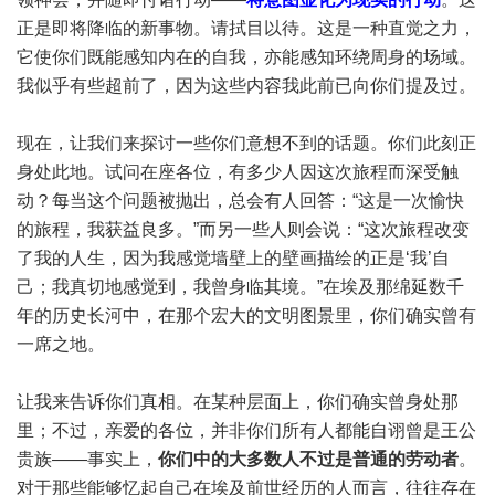
正是即将降临的新事物。请拭目以待。这是一种直觉之力，
它使你们既能感知内在的自我，亦能感知环绕周身的场域。
我似乎有些超前了，因为这些内容我此前已向你们提及过。
现在，让我们来探讨一些你们意想不到的话题。你们此刻正
身处此地。试问在座各位，有多少人因这次旅程而深受触
动？每当这个问题被抛出，总会有人回答：“这是一次愉快
的旅程，我获益良多。”而另一些人则会说：“这次旅程改变
了我的人生，因为我感觉墙壁上的壁画描绘的正是‘我’自
己；我真切地感觉到，我曾身临其境。”在埃及那绵延数千
年的历史长河中，在那个宏大的文明图景里，你们确实曾有
一席之地。
让我来告诉你们真相。在某种层面上，你们确实曾身处那
里；不过，亲爱的各位，并非你们所有人都能自诩曾是王公
贵族——事实上，
你们中的大多数人不过是普通的劳动者
。
对于那些能够忆起自己在埃及前世经历的人而言，往往存在