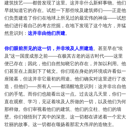
建筑技艺——都曾发现了这里。这并非什么新鲜事物。他们
早就知道它的存在。试想一下那些埃及建筑师们——正是他
们负责建造了你们在地球上所见过的最宏伟的神庙——试想
他们进行着自己的考古挖掘，在地下发现了这个地方，并猛
然意识到：
这并非由他们所建
。
你们眼前所见的这一切，并非埃及人所建造
。甚至早在“埃
及”这一国度成形之前——在极其古老的远古时代——这里
便已存在；因此，他们自然知晓它的存在，并加以利用。他
们甚至在上面刻下了铭文。你们现在身处的环境或许看似一
座陵墓，但这并非它最初的用途。他们确实对这里进行了改
造，但他们——所有人——都清醒地意识到：这并非出自他
们的手笔。而你们也能看出这一点。过去这几天里，你们一
直在观察、学习，见证着埃及人所做的一切，以及他们为何
那样做。你们审视着他们的建筑、他们的立柱、他们的墙
壁。你们领悟到了其中的深意。这一切都在讲述着一个宏大
壮丽的故事。这一切都在颂扬着那宏大伟岸的造物主。