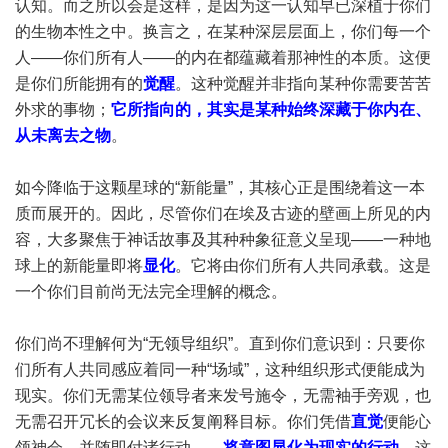
认知。而之所以会是这样，是因为这一认知早已深植于你们
的生物本性之中。换言之，在某种深层层面上，你们每一个
人——你们所有人——的内在都蕴藏着那神性的本质。这便
是你们所能拥有的
觉醒
。这种觉醒并非指向某种你需要苦苦
外求的事物；
它所指向的，其实是某种始终深藏于你内在、
从未离去之物
。
如今降临于这颗星球的“新能量”，其核心正是围绕着这一本
质而展开的。因此，尽管你们在埃及古迹的壁画上所见的内
容，大多聚焦于神话故事及其种种象征意义呈现——一种地
球上的新能量即将
显化
。它将由你们所有人共同承载。这是
一个你们目前尚无法完全理解的概念。
你们尚不理解何为“无领导组织”。直到你们意识到：只要你
们所有人共同感应着同一种“场域”，这种组织形式便能成为
现实。你们无需某位领导者来发号施令，无需袖手旁观，也
无需召开冗长的会议来反复阐释目标。你们凭借
直觉
便能心
领神会，并随即付诸行动——
将意图显化为现实的行动
。这