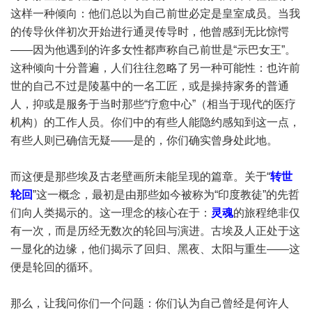
这样一种倾向：他们总以为自己前世必定是皇室成员。当我
的传导伙伴初次开始进行通灵传导时，他曾感到无比惊愕
——因为他遇到的许多女性都声称自己前世是“示巴女王”。
这种倾向十分普遍，人们往往忽略了另一种可能性：也许前
世的自己不过是陵墓中的一名工匠，或是操持家务的普通
人，抑或是服务于当时那些“疗愈中心”（相当于现代的医疗
机构）的工作人员。你们中的有些人能隐约感知到这一点，
有些人则已确信无疑——是的，你们确实曾身处此地。
而这便是那些埃及古老壁画所未能呈现的篇章。关于“
转世
轮回
”这一概念，最初是由那些如今被称为“印度教徒”的先哲
们向人类揭示的。这一理念的核心在于：
灵魂
的旅程绝非仅
有一次，而是历经无数次的轮回与演进。古埃及人正处于这
一显化的边缘，他们揭示了回归、黑夜、太阳与重生——这
便是轮回的循环。
那么，让我问你们一个问题：你们认为自己曾经是何许人