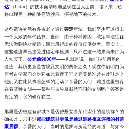
达
”（Lidar）的技术而清晰地呈现在世人面前。接下来，还
将出现另一种能够穿透沙层、探视地下的技术。
这些遗迹究竟有多古老？通过
碳定年法
，我们至少可以得出
一个大致的年代估算。当然，由于种种原因，碳定年法往往
无法做到绝对精确，因此所得出的数值仅供参考。事实上，
这些遗迹早已接受过碳定年检测，只不过这一结果尚未广为
人知罢了。
公元前9000年
——也就是说，你们眼前所见的
遗迹，其历史竟是古埃及文明的两倍之久！现在你们明白为
何考古学家们会对它如此着迷了吧？究竟是谁曾在此驻足？
他们又在此从事着怎样的活动？亲爱的人们，难道这里曾存
在着某种文明——某种与古埃及截然不同的文明吗？答案是
肯定的，它的确存在过。
那里是否曾建有都城？是否曾矗立着某种宏伟的建筑群？的
确如此，只不过
那些建筑群更像是通过道路相互连接的村落
聚居群
。亲爱的人们，当时的尼罗河所流经的河道，与如今