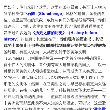
而如今，你们来到了这里。这里的某些景象，甚至让人联想
到某种类似
巨石阵（Stonehenge）
风格的建筑。亲爱的各
位，这里呈现出的景象，或许与你们的预期截然不同。你们
或许会问：“嗯，这里究竟有多古老呢？”我曾通过通灵传导
发布过许多题为
《历史之前的历史》（History before
history）
的信息；其意涵在于：
你们现有的历史书，其记
载的上限仅止于那些你们能够找到确凿证据并加以合理解释
的时期
。有些人认为，人类历史始于苏美尔文明
（Sumeria）；继而便是埃及——作为首个拥有明确国界、
首个伟大的文明体、首个拥有宏大建筑结构的国度——以一
种极其优美的方式颂扬着造物主，从而成为了人类历史上
的“第一”。事实确实如此。埃及的确是人类历史上首个此类
形态的文明体；然而，在它诞生之前，早已存在着更为久远
的历史。在接下来的几十年里，科技将继续飞速发展——正
如它此前所展现的那样——使你们能够透过茂密的植被，在
中美洲发现那些此前不为人知的文明遗迹。可以说，这些遗
迹曾“隐匿于丛林灌木之下”，如今却借助一种被称为“
激光雷