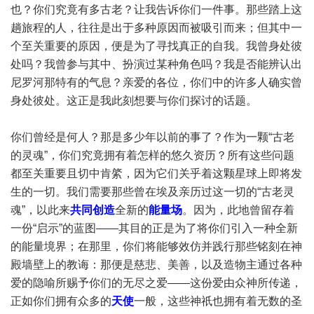
也？你们究竟有多古老？让我告诉你们一件事。那些踏上这
趟旅程的人，往往是出于多种原因而被吸引而来；但其中一
个至关重要的原因，便是为了寻找真正的自我。我曾身处彼
处吗？我曾参与其中、扮演过某种角色吗？我是否能辨认出
尼罗河那特有的气息？亲爱的各位，你们中的许多人确实曾
身处彼处。这正是我此刻想要与你们探讨的话题。
你们曾经是何人？那是多少年以前的事了？作为一颗“古老
的灵魂”，你们究竟拥有着怎样的悠久资历？所有这些问题
都至关重要且切中肯綮，因为它们关乎着这颗星球上即将发
生的一切。我们需要那些曾在埃及亲历过这一切的“古老灵
魂”，以此来
共同创造
全新的
能量场
。因为，此地曾留存着
一份“启示”的蓝图——其目的正是为了将你们引入一种全新
的能量境界；在那里，你们将能够效仿并践行那些铭刻在神
殿墙壁上的教诲：那便是慈悲、美善，以及造物主通过各种
爱的隐喻所赐予你们的无尽之爱——这份爱由众神所传递，
正如你们拥有众多的
天使
一般，这些神祇也拥有着无数的圣