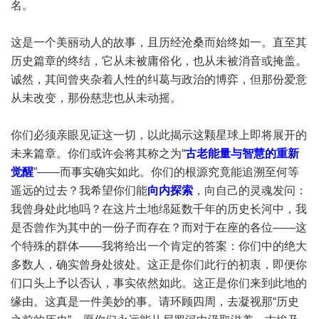
名。
这是一个美丽动人的故事，且历经沧桑而始终如一。直至其
历史篇章的终结，它从未被庸俗化，也从未被消音或掩盖。
诚然，其间曾夹杂着人性的纠葛与政治的博弈，但那份爱意
从未改变，那份慈悲也从未动摇。
你们必须亲眼见证这一切，以此揭示这颗星球上即将展开的
未来篇章。你们或许会将其称之为“
古老能量与智慧的重新
觉醒
”——而事实确实如此。你们的根源究竟能追溯至何等
遥远的过去？我希望你们能
向内探索
，向自己的灵魂发问：
我曾身处此地吗？在这片土地绵延数千年的历史长河中，我
是否曾作为其中的一份子而存在？而对于在座的各位——这
个特殊的群体——我将给出一个肯定的答案：你们中的绝大
多数人，确实曾身处彼处。这正是你们此行的初衷，即便你
们口头上予以否认，事实依然如此。这正是你们来到此地的
缘由。这真是一件美妙的事。请环顾四周，去凝视那“历史