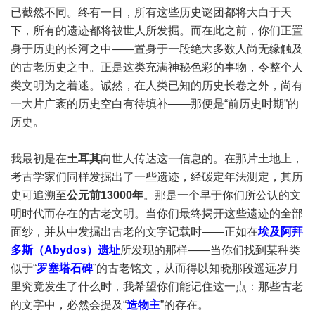
已截然不同。终有一日，所有这些历史谜团都将大白于天
下，所有的遗迹都将被世人所发掘。而在此之前，你们正置
身于历史的长河之中——置身于一段绝大多数人尚无缘触及
的古老历史之中。正是这类充满神秘色彩的事物，令整个人
类文明为之着迷。诚然，在人类已知的历史长卷之外，尚有
一大片广袤的历史空白有待填补——那便是“前历史时期”的
历史。
我最初是在
土耳其
向世人传达这一信息的。在那片土地上，
考古学家们同样发掘出了一些遗迹，经碳定年法测定，其历
史可追溯至
公元前13000年
。那是一个早于你们所公认的文
明时代而存在的古老文明。当你们最终揭开这些遗迹的全部
面纱，并从中发掘出古老的文字记载时——正如在
埃及阿拜
多斯（Abydos）遗址
所发现的那样——当你们找到某种类
似于“
罗塞塔石碑
”的古老铭文，从而得以知晓那段遥远岁月
里究竟发生了什么时，我希望你们能记住这一点：那些古老
的文字中，必然会提及“
造物主
”的存在。