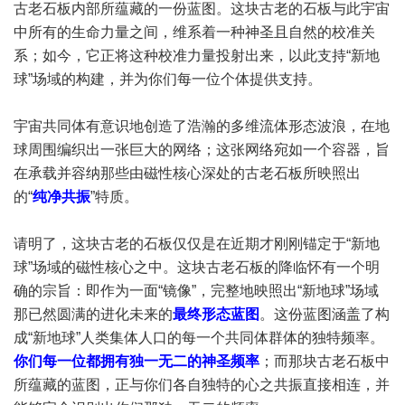
古老石板内部所蕴藏的一份蓝图。这块古老的石板与此宇宙
中所有的生命力量之间，维系着一种神圣且自然的校准关
系；如今，它正将这种校准力量投射出来，以此支持“新地
球”场域的构建，并为你们每一位个体提供支持。
宇宙共同体有意识地创造了浩瀚的多维流体形态波浪，在地
球周围编织出一张巨大的网络；这张网络宛如一个容器，旨
在承载并容纳那些由磁性核心深处的古老石板所映照出
的“
纯净共振
”特质。
请明了，这块古老的石板仅仅是在近期才刚刚锚定于“新地
球”场域的磁性核心之中。这块古老石板的降临怀有一个明
确的宗旨：即作为一面“镜像”，完整地映照出“新地球”场域
那已然圆满的进化未来的
最终形态蓝图
。这份蓝图涵盖了构
成“新地球”人类集体人口的每一个共同体群体的独特频率。
你们每一位都拥有独一无二的神圣频率
；而那块古老石板中
所蕴藏的蓝图，正与你们各自独特的心之共振直接相连，并