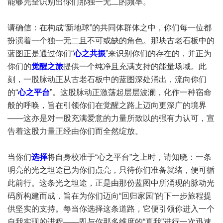
能够完全识别出你们那独一无二的频率。
请确信：在构成“新地球”的共同体群体之中，你们每一位都
扮演着一个独一无二且不可或缺的角色。那块古老石板中的
蓝图正是通过你们“
心之共振
”来识别你们的存在的，并正为
你们的
觉醒之旅
提供一个纯净且充满支持的能量场域。此
刻，一股脉动正从古老石板中的蓝图深处涌出，流向你们
的“
心之平台
”。这股脉动正激荡起层层波澜，化作一种宿命
般的呼唤，旨在引领你们在觉醒之路上迈向更深广的境界
——这亦是对一股充满爱意的力量所致以的强有力认可，宣
告着这股力量正经由你们而全然绽放。
当你们
选择
将自身校准于“心之平台”之上时，请知晓：一条
明亮的光之坦途已为你们点亮，只待你们准备就绪，便可循
此前行。这条光之坦途，正是由那份蓝图中所涌现的脉动光
码所构建而成，旨在为你们迈向“回归家园”的下一步旅程提
供坚实的支持。每当你选择这条道路，它便引领你进入一个
自我实现的进程——即与你那多维度的“真我”进行一次迅速