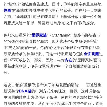
的“新地球”领域便宣告建成。届时，你将能够亲身且直接地
体验
在“新地球”领域中物质化生存的感受。而在那一天到来
之前，“新地球”目前已在能量层面上向你开放；每一位个体
若想接入这一领域，皆需通过自身“心之平台”作为媒介。
你那来自星际的“
星际家族
”（Star family）始终与那块古老
的“圣板”保持着直接的联结，因为这块圣板本身便是宇宙
中“光之家族”的一员。你的“心之平台”承载并保存着你那星
际家族传承的神圣特质，而这一特质正是你迈向
全面觉醒
过
程中不可或缺的一部分。因此，与你
内在
的“星际家族”面向
重新建立联结，便是你觉醒进程中一个自然而然的组成部
分。
这块古老的“圣板”为你带来了加速觉醒的潜能——它通过重
新调整你
DNA链
的排列方式来实现这一目标。这种调整在
更深层的维度上为你创造了条件，使你能够更加轻松地接入
自身的多维度本质，从而全面忆起你此生的神圣使命，并最