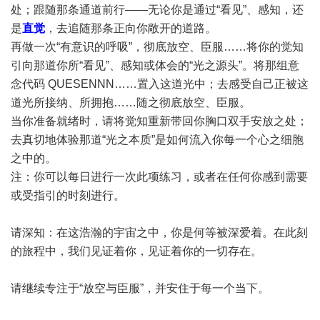
处；跟随那条通道前行——无论你是通过“看见”、感知，还
是
直觉
，去追随那条正向你敞开的道路。
再做一次“有意识的呼吸”，彻底放空、臣服……将你的觉知
引向那道你所“看见”、感知或体会的“光之源头”。将那组意
念代码 QUESENNN……置入这道光中；去感受自己正被这
道光所接纳、所拥抱……随之彻底放空、臣服。
当你准备就绪时，请将觉知重新带回你胸口双手安放之处；
去真切地体验那道“光之本质”是如何流入你每一个心之细胞
之中的。
注：你可以每日进行一次此项练习，或者在任何你感到需要
或受指引的时刻进行。
请深知：在这浩瀚的宇宙之中，你是何等被深爱着。在此刻
的旅程中，我们见证着你，见证着你的一切存在。
请继续专注于“放空与臣服”，并安住于每一个当下。