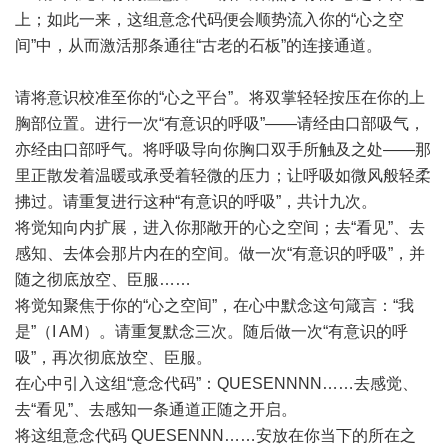
上；如此一来，这组意念代码便会顺势流入你的“心之空
间”中，从而激活那条通往“古老的石板”的连接通道。
请将意识校准至你的“心之平台”。将双掌轻轻按压在你的上
胸部位置。进行一次“有意识的呼吸”——请经由口部吸气，
亦经由口部呼气。将呼吸导向你胸口双手所触及之处——那
里正散发着温暖或承受着轻微的压力；让呼吸如微风般轻柔
拂过。请重复进行这种“有意识的呼吸”，共计九次。
将觉知向内扩展，进入你那敞开的心之空间；去“看见”、去
感知、去体会那片内在的空间。做一次“有意识的呼吸”，并
随之彻底放空、臣服……
将觉知聚焦于你的“心之空间”，在心中默念这句箴言：“我
是”（I AM）。请重复默念三次。随后做一次“有意识的呼
吸”，再次彻底放空、臣服。
在心中引入这组“意念代码”：QUESENNNN……去感觉、
去“看见”、去感知一条通道正随之开启。
将这组意念代码 QUESENNN……安放在你当下的所在之