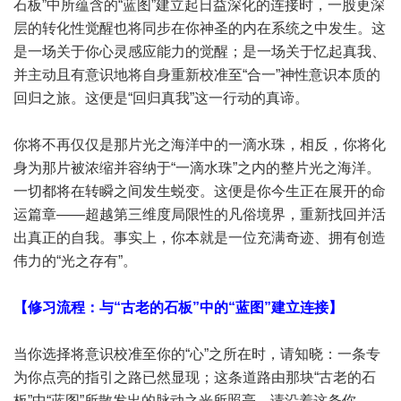
石板”中所蕴含的“蓝图”建立起日益深化的连接时，一股更深
层的转化性觉醒也将同步在你神圣的内在系统之中发生。这
是一场关于你心灵感应能力的觉醒；是一场关于忆起真我、
并主动且有意识地将自身重新校准至“合一”神性意识本质的
回归之旅。这便是“回归真我”这一行动的真谛。
你将不再仅仅是那片光之海洋中的一滴水珠，相反，你将化
身为那片被浓缩并容纳于“一滴水珠”之内的整片光之海洋。
一切都将在转瞬之间发生蜕变。这便是你今生正在展开的命
运篇章——超越第三维度局限性的凡俗境界，重新找回并活
出真正的自我。事实上，你本就是一位充满奇迹、拥有创造
伟力的“光之存有”。
【修习流程：与“古老的石板”中的“蓝图”建立连接】
当你选择将意识校准至你的“心”之所在时，请知晓：一条专
为你点亮的指引之路已然显现；这条道路由那块“古老的石
板”中“蓝图”所散发出的脉动之光所照亮。请沿着这条你