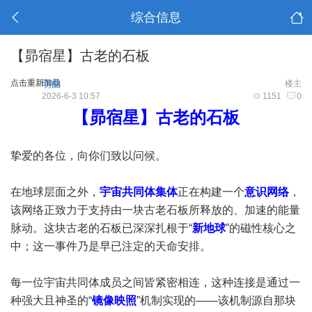
综合信息
【昴宿星】古老的石板
点击重新加载
明曲
楼主
2026-6-3 10:57
1151
0
【昴宿星】古老的石板
挚爱的各位，向你们致以问候。
在地球层面之外，
宇宙共同体集体
正在构建一个
意识网络
，
该网络正致力于支持由一块古老石板所释放的、加速的能量
脉动。这块古老的石板已深深扎根于“
新地球
”的磁性核心之
中；这一事件乃是早已注定的天命安排。
每一位宇宙共同体成员之间皆​​紧密相连，这种连接是通过一
种强大且神圣的“
镜像映照
”机制实现的——该机制源自那块