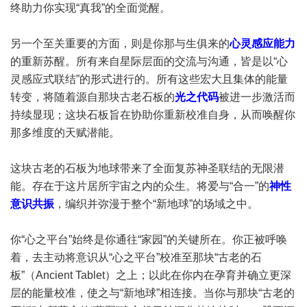
终助力你实现“真我”的全面觉醒。
另一个至关重要的方面，则是你那与生俱来的
心灵感应能力
的重新苏醒。所有来自星际层面的交流与沟通，皆是以“心
灵感应式联结”的形式进行的。所有这些宏大且集体的能量
转变，将随着源自那块古老石板的
光之代码
被进一步激活而
持续显现；这块石板旨在协助你重新校准自身，从而唤醒你
那多维度的天赋潜能。
这块古老的石板为地球带来了全面复苏神圣联结的无限潜
能。存在于这片居所宇宙之内的众生。将爱与“合一”的
神性
意识共振
，编织并弥漫于整个“新地球”的场域之中。
你“心之平台”始终是你通往“家园”的关键所在。你正被呼唤
着，去主动将意识从“心之平台”校准至那块“古老的石
板”（Ancient Tablet）之上；以此在你内在孕育并确立更深
层的能量校准，使之与“新地球”相连接。当你与那块“古老的