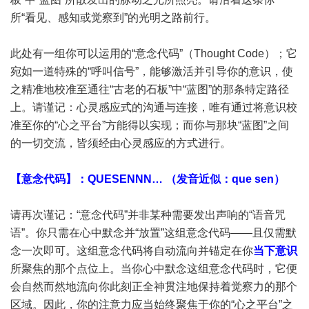
所“看见、感知或觉察到”的光明之路前行。
此处有一组你可以运用的“意念代码”（Thought Code）；它
宛如一道特殊的“呼叫信号”，能够激活并引导你的意识，使
之精准地校准至通往“古老的石板”中“蓝图”的那条特定路径
上。请谨记：心灵感应式的沟通与连接，唯有通过将意识校
准至你的“心之平台”方能得以实现；而你与那块“蓝图”之间
的一切交流，皆须经由心灵感应的方式进行。
【意念代码】：QUESENNN… （发音近似：que sen）
请再次谨记：“意念代码”并非某种需要发出声响的“语音咒
语”。你只需在心中默念并“放置”这组意念代码——且仅需默
念一次即可。这组意念代码将自动流向并锚定在你
当下意识
所聚焦的那个点位上。当你心中默念这组意念代码时，它便
会自然而然地流向你此刻正全神贯注地保持着觉察力的那个
区域。因此，你的注意力应当始终聚焦于你的“心之平台”之