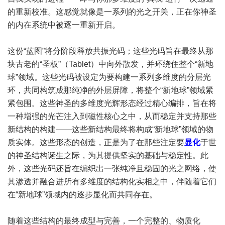
的重新校准。这感觉就像是一系列的光之开关，正在你神圣
的内在系统中被逐一重新开启。
这份“蓝图”将分阶段释放共振光码；这些光码旨在最终从那
块古老的“圣板”（Tablet）中向外散发，并环绕住整个“新地
球”领域。这些光码被设定为要构建一系列多维度的分层光
环，共同构筑成那纯净的外层屏障，将整个“新地球”领域紧
紧包围。这些神圣的多维度光辉形态经过精心编排，旨在将
一种增强的光芒注入到磁性核心之中，从而稳定并支持那些
新结构的构建——这些新结构最终将构成“新地球”领域的物
质实体。这些形态的创造，正是为了在那些注定要
显化
于世
的神圣结构诞生之际，为其提供坚实的基础与稳定性。此
外，这些光码还旨在编织出一张纯净且稳固的光之网络，使
其渗透并融合进所有多维度的结构化实相之中，伴随着它们
在“新地球”领域内的逐步显化而共同存在。
随着这些结构的最终成型与完善，一个完整的、物质化