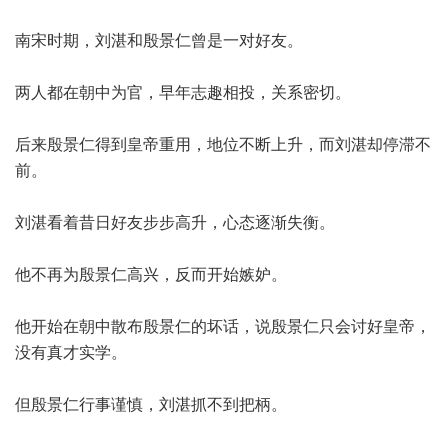
南宋时期，刘湛和殷景仁曾是一对好友。
两人都在朝中为官，早年志趣相投，关系密切。
后来殷景仁得到皇帝重用，地位不断上升，而刘湛却停滞不
前。
刘湛看着昔日好友步步高升，心态逐渐失衡。
他不再为殷景仁高兴，反而开始嫉妒。
他开始在朝中散布殷景仁的坏话，说殷景仁只会讨好皇帝，
没有真才实学。
但殷景仁行事谨慎，刘湛抓不到把柄。