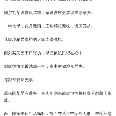
同乡刘某则喜欢炫耀，每逢宴饮必展现丰厚家资。
一年大旱，数月无雨，庄稼颗粒无收，饥民四起。
凡家境稍显富裕的人家皆遭滋扰。
而刘某又因平日张扬，早已被饥民记在心中。
刘家很快便被洗劫一空，家中财物粮食尽失。
陈家却安然无事。
原来陈某早有准备，在灾年到来前就悄悄将粮食分散藏于多
处。
而且陈家平日生活简朴，故而在荒年中安然无事，未受丝毫