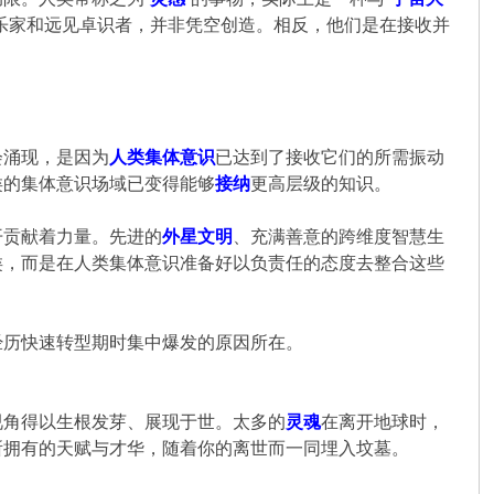
乐家和远见卓识者，并非凭空创造。相反，他们是在接收并
会涌现，是因为
人类集体意识
已达到了接收它们的所需振动
类的集体意识场域已变得能够
接纳
更高层级的知识。
开贡献着力量。先进的
外星文明
、充满善意的跨维度智慧生
类，而是在人类集体意识准备好以负责任的态度去整合这些
经历快速转型期时集中爆发的原因所在。
视角得以生根发芽、展现于世。太多的
灵魂
在离开地球时，
所拥有的天赋与才华，随着你的离世而一同埋入坟墓。