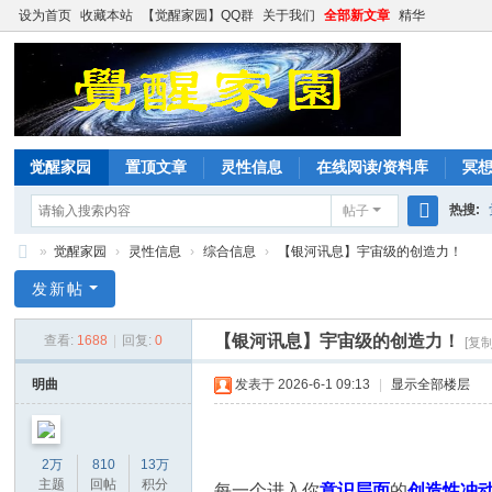
设为首页
收藏本站
【觉醒家园】QQ群
关于我们
全部新文章
精华
觉醒家园
置顶文章
灵性信息
在线阅读/资料库
冥
热搜:
帖子
搜
»
觉醒家园
›
灵性信息
›
综合信息
›
【银河讯息】宇宙级的创造力！
索
觉
发新帖
醒
【银河讯息】宇宙级的创造力！
查看:
1688
|
回复:
0
[复
家
园
明曲
发表于 2026-6-1 09:13
|
显示全部楼层
2万
810
13万
主题
回帖
积分
每一个进入你
意识层面
的
创造性冲