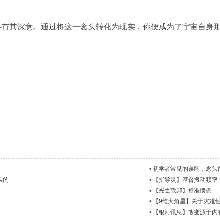
必有其深意。通过将这一念头转化为现实，你便成为了宇宙自身
•
初学者常见的误区，念头
实的
•
【指导灵】基督振动频率
•
【光之联邦】标准惯例
•
【9维大角星】关于灾难性
•
【银河讯息】改变源于内