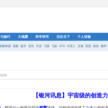
想与修行
大揭露
科学研究
活在当下
个人体验
觉醒家园
觉醒
扬升
灵性
天使
飞碟
飞船
UFO
外星人
灵修
冥想
脉轮
频率
制链接]
【银河讯息】宇宙级的创造
动
，都源自一种更深层的
智慧
场域，这种场域超越了个体心智的局