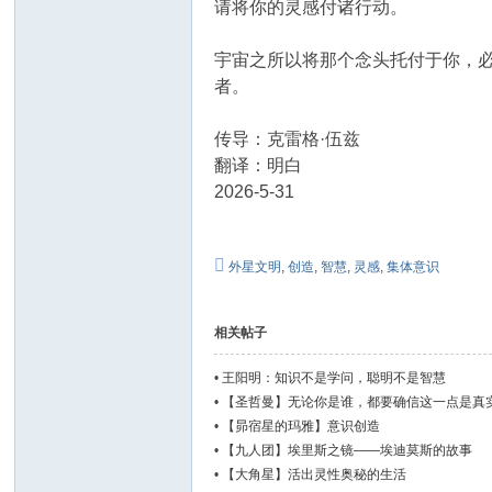
请将你的灵感付诸行动。
宇宙之所以将那个念头托付于你，
者。
传导：克雷格·伍兹
翻译：明白
2026-5-31
外星文明
,
创造
,
智慧
,
灵感
,
集体意识
相关帖子
•
王阳明：知识不是学问，聪明不是智慧
•
【圣哲曼】无论你是谁，都要确信这一点是真
•
【昴宿星的玛雅】意识创造
•
【九人团】埃里斯之镜——埃迪莫斯的故事
•
【大角星】活出灵性奥秘的生活