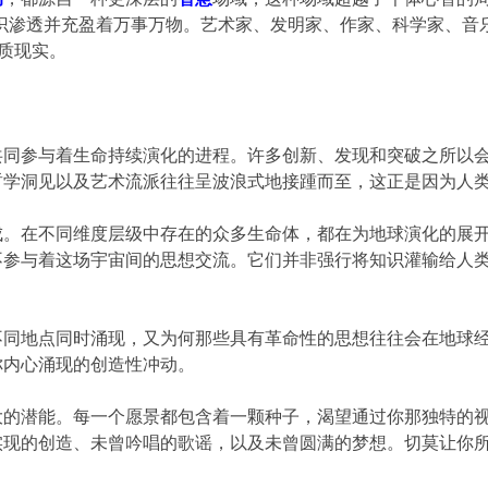
意识渗透并充盈着万事万物。艺术家、发明家、作家、科学家、音
物质现实。
共同参与着生命持续演化的进程。许多创新、发现和突破之所以
哲学洞见以及艺术流派往往呈波浪式地接踵而至，这正是因为人
成。在不同维度层级中存在的众多生命体，都在为地球演化的展
不参与着这场宇宙间的思想交流。它们并非强行将知识灌输给人
不同地点同时涌现，又为何那些具有革命性的思想往往会在地球
你内心涌现的创造性冲动。
大的潜能。每一个愿景都包含着一颗种子，渴望通过你那独特的
实现的创造、未曾吟唱的歌谣，以及未曾圆满的梦想。切莫让你