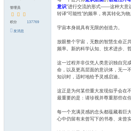
意识
”进行交流的形式——这种大
管理员
转译“可能性”的频率，将其转化为
积分
137769
宇宙本身就具有无限的创造力。
发消息
放眼整个宇宙，无数的智慧生命正
频率。新的科学认知、技术进步、
这一过程并非仅凭人类意识独自完
命，以及更高层面的意识体，无一
知识时，适时地给予灵感启迪。
这正是为何某些重大发现似乎会在
最重要的是：请珍视并尊重那些在
每一个充满灵感的念头都蕴藏着巨
心中仍留有未曾写下的书卷、未曾