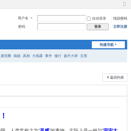
切
换
用户名
自动登录
找回密码
到
窄
密码
立即注册
登录
版
快捷导航
麦田圈
揭秘
真相
大揭露
事件
修行
扬升大师
五维
返回列表
力！
限。人类常称之为“
灵感
”的事物，实际上是一种与“
宇宙大