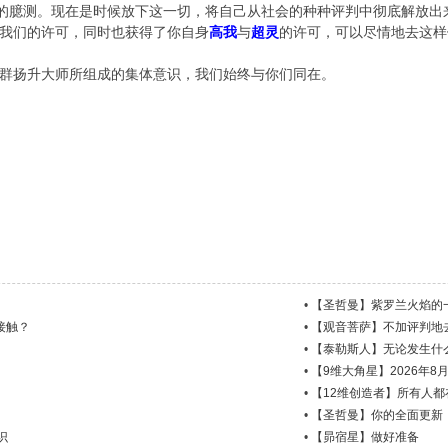
法的臆测。现在是时候放下这一切，将自己从社会的种种评判中彻底解放出
我们的许可，同时也获得了你自身
高我
与
超灵
的许可，可以尽情地去这样
群扬升大师所组成的集体意识，我们始终与你们同在。
•
【圣哲曼】紫罗兰火焰的
接触？
•
【观音菩萨】不加评判地
•
【泰勒斯人】无论发生什
•
【9维大角星】2026年8
•
【12维创造者】所有人
•
【圣哲曼】你的全面更新
识
•
【昴宿星】做好准备