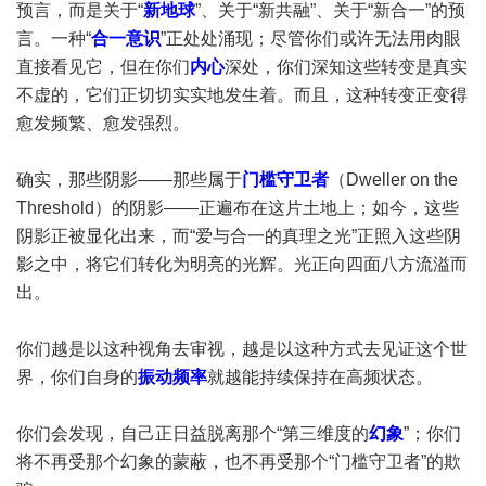
预言，而是关于“
新地球
”、关于“新共融”、关于“新合一”的预
言。一种“
合一意识
”正处处涌现；尽管你们或许无法用肉眼
直接看见它，但在你们
内心
深处，你们深知这些转变是真实
不虚的，它们正切切实实地发生着。而且，这种转变正变得
愈发频繁、愈发强烈。
确实，那些阴影——那些属于
门槛守卫者
（Dweller on the
Threshold）的阴影——正遍布在这片土地上；如今，这些
阴影正被显化出来，而“爱与合一的真理之光”正照入这些阴
影之中，将它们转化为明亮的光辉。光正向四面八方流溢而
出。
你们越是以这种视角去审视，越是以这种方式去见证这个世
界，你们自身的
振动频率
就越能持续保持在高频状态。
你们会发现，自己正日益脱离那个“第三维度的
幻象
”；你们
将不再受那个幻象的蒙蔽，也不再受那个“门槛守卫者”的欺