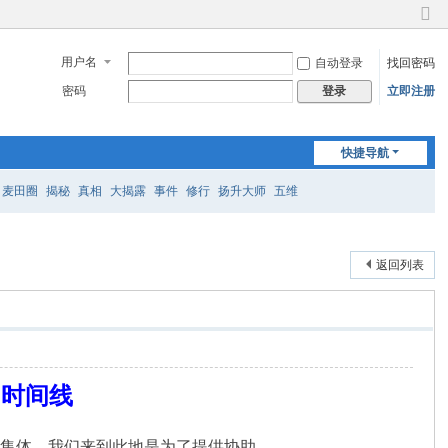
切
换
用户名
自动登录
找回密码
到
窄
密码
立即注册
登录
版
快捷导航
麦田圈
揭秘
真相
大揭露
事件
修行
扬升大师
五维
返回列表
的时间线
二维度集体，我们来到此地是为了提供协助。