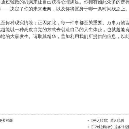
去通过轻微的讥讽来让自己获得心理满足。你拥有如此众多的选
样——决定了你的未来走向，以及你将置身于哪一条时间线之上
换至何种现实情境；正因如此，每一件事都至关重要。万事万物
越能以一种高度自觉的方式去创造自己的人生体验，也就越能有
动地的大事发生。请取其精华，善加利用我们所提供的信息，以
更多可能
•
【光之联邦】超凡脱俗
•
【12维创造者】这条信