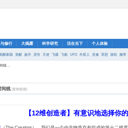
想与修行
大揭露
科学研究
活在当下
个人体验
觉醒家园
觉醒
扬升
灵性
天使
飞碟
飞船
UFO
外星人
灵修
冥想
脉轮
频率
 ...
时间线
[复制链接]
【12维创造者】有意识地选择你
主
（The Creators）。我们是一个由非物质存有组成的第十