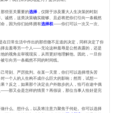
，那些至关重要的
选择
，仅限于涉及重大人生决策的时刻
作。诚然，这类决策确实能够、且必将把你们引向一条截然
宿命，因为你们始终拥有
选择权
——你们可以一次又一次、
便是在日常生活中作出的那些微不足道的决定，同样决定了你
选择去羞辱另一个人——无论这种羞辱是公然表露的，还是
在他的视角去审视现实，从而更好地理解他。因此，一旦你
会被引向另一条截然不同的时间线。
自己苛刻、严厉批判。在某一天里，你们可以选择埋头苦
乎对一个人的人生构不成什么巨大的影响；然而，试想一
后果？反之，如果那个决定去户外散步的人，恰巧在途中偶
入——那又会是怎样的情景？再假设，那位当事人恰好是完
要做什么、想什么，以及将注意力聚焦于何处。你可以选择