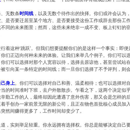
路、无数条
时间线
，以及无数个待作出的抉择。你们或许会认为
堂、是否要迁居至某个地方、是否要接受这份工作或辞去那份工
然不同的未来图景；然而，这些未来绝非一成不变、板上钉钉的
。
行着这种‘跳跃’。但我们想要提醒你们的是这样一个事实：即
了你们正迈向何种未来的体验。让我们来举几个例子。你们可以
，你们可以选择对那个人宽容以待，选择去原谅他，甚至尝试站
会被引向某一条特定的时间线；而一旦你们选择了不予评判，则
自己身上
。你们可以选择对自己和善、温柔相待；也可以选择对
恰当的时间准时下班，去户外散散步。乍看之下，这两个决定似
续辛勤工作的人，最终却因此遭遇了意外伤害，那又会是怎样的
正着手创办一家前景无限的新公司，且正在物色首批核心成员加
果突然间赚得更多了，工作时间却变少了。
足道，实则举足轻重。你永远拥有选择权。你总是能够决定自己