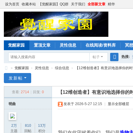
设为首页
收藏本站
【觉醒家园】QQ群
关于我们
全部新文章
精华
觉醒家园
置顶文章
灵性信息
在线阅读/资料库
冥
热搜:
帖子
搜
»
觉醒家园
›
灵性信息
›
综合信息
›
【12维创造者】有意识地选择你的时间线
索
觉
发新帖
醒
【12维创造者】有意识地选择你的
查看:
2714
|
回复:
0
家
园
明曲
发表于 2026-5-27 12:15
|
显示全部楼层
2万
810
13万
主题
回帖
积分
我们在此守候着你们。我们是
造物