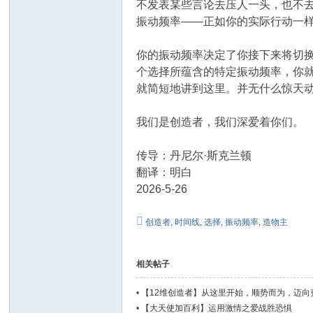
不发表某些言论去压人一头，也不
振动频率——正如你的实际行动一
你的振动频率决定了你接下来将切
个选择所蕴含的特定振动频率，你就
就简短地讲到这里。并无什么惊天
我们是创造者，我们深爱着你们。
传导：丹尼尔·斯克兰顿
翻译：明白
2026-5-26
创造者
,
时间线
,
选择
,
振动频率
,
造物主
相关帖子
•
【12维创造者】从这里开始，顺势而为，迈向
•
【大天使加百利】运用激情之爱战胜恐惧