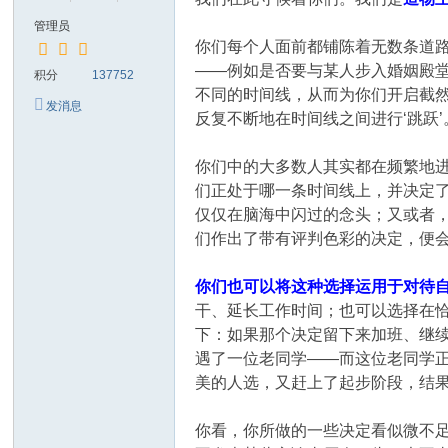
管理员
你们每个人面前都铺陈着无数条道
——例如是否要与某人步入婚姻殿
积分
137752
不同的时间线，从而为你们开启截
发消息
反复不断地在时间线之间进行‘跳跃’
你们中的大多数人其实都在频繁地进
们正处于哪一条时间线上，并决定
仅仅在脑海中闪过的念头；又或者
们作出了带有评判色彩的决定，便
你们也可以将这种选择运用于对待
干、延长工作时间；也可以选择在
下：如果那个决定留下来加班、继
遇了一位老同学——而这位老同学
美的人选，又赶上了起步阶段，结
你看，你所做的一些决定看似微不