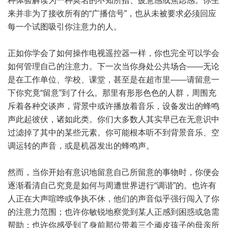
种体验解读为一种莫名的不知所措、疲惫感或焦虑感。你生
来并非为了接收所有的“广播信号”，也从未被要求必须回应
每一个试图吸引你注意力的人。
正如你学会了如何操作电视遥控器一样，你也完全可以学会
如何管理自己的注意力。下一次当你身处公共场合——无论
是在工作单位、学校、课堂，甚至是在超市里——请留意一
下你究竟“留意”到了什么。那里有形形色色的人群，周围充
斥着各种交谈声，背景中或许播放着音乐，设备发出的蜂鸣
声此起彼伏，诸如此类。你们大多数人其实早已在无意识中
过滤掉了其中的某些元素。你可能根本听不到背景音乐、空
调运转的声音，或是机器发出的蜂鸣声。
然而，当你开始有意识地留意自己所留意的事物时，你便会
逐渐看清自己究竟是如何与周遭世界进行“调谐”的。也许有
人正在大声喧哗或争执不休，他们的声音似乎强行闯入了你
的注意力范围；也许你敏锐地察觉到某人正感到困惑或急需
帮助；也许你感受到了身前那位带着三个顽皮孩子的母亲所