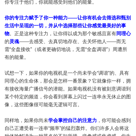
你专注于他们，你就能感受到他们的能量。
你的专注力赋予了你一种能力——让你有机会去筛选和甄别
生活中呈现的一切，并从中选择那些让你感觉最美好的事
物
。正是这种专注力，让你得以成为那个敏感且富有
同理心
的
灵魂
——去感受、去真切地存在、去关怀他人——而无
需“全盘接收”（或者更确切地说，无需“全盘调谐”）周遭所
有的能量。
试想一下，如果你的电视机是一个尚未学会“调谐”的、具有
同理心的生命体，那会是怎样一番景象？它就像你一样，拥
有接收海量广播信号的潜能。如果电视机没有被刻意调谐到
某个特定的频道，你会看到屏幕上闪过一连串永无休止的图
像，这些图像很可能毫无逻辑可言。
同样地，如果你尚未
学会掌控自己的注意力
，你可能会感到
自己正遭受着一连串“频率”的猛烈轰炸。你们许多人会将这