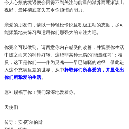
令人心烦的境遇便会因得不到关注与能量的滋养而逐渐淡出
视野，最终彻底丧失其令你烦恼的能力。
亲爱的朋友们，请以一种轻松愉悦且积极主动的态度，尽可
能频繁地去练习和运用你们那强大的专注力吧。
你完全可以做到。请留意你内在感受的改善，并观察你生活
中随之而来的种种好转。这绝非某种无谓的“能量练习”；相
反，这正是你们——作为灵魂——早已知晓的途径：借此进
入这个充满反差的世界，从中
择取你们所喜爱的，并显化出
你们所挚爱的生活
。
愿神赐福于你！我们深深地爱着你。
天使们
传导：安·阿尔伯斯