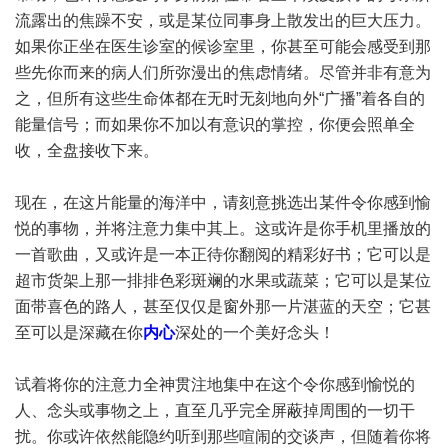
流露出的焦躁不安，或是某位同事身上散发出的巨大压力。
如果你正坐在医生诊室的候诊室里，你甚至可能会感受到那
些先你而来的病人们所弥漫出的焦虑情绪。尽管并非有意为
之，但所有这些生命体都在无时无刻地向外“广播”着各自的
能量信号；而如果你不加以有意识的掌控，你便会照单全
收，全盘接收下来。
现在，在这片能量的海洋中，请刻意挑选出某件令你感到愉
悦的事物，并将注意力集中其上。这或许是你手机里播放的
一首歌曲，又或许是一本正待你翻阅的精彩好书；它可以是
超市货架上那一排排色彩斑斓的水果或蔬菜；它可以是某位
面带喜色的路人，甚至仅仅是窗外那一片湛蓝的天空；它甚
至可以是深藏在你
内心
深处的一个美好念头！
试着将你的注意力全神贯注地集中在这个令你感到愉悦的
人、念头或事物之上，直至几乎完全屏蔽掉周围的一切干
扰。你或许依然能隐约听到那些喧闹的交谈声，但随着你将