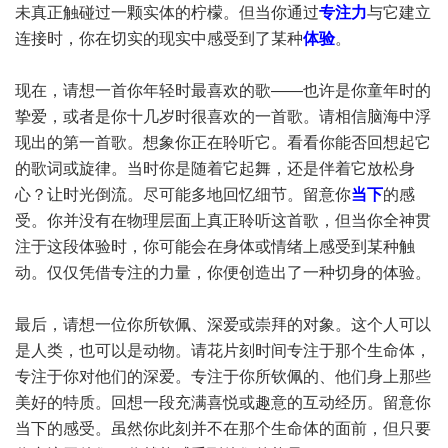
未真正触碰过一颗实体的柠檬。但当你通过
专注力
与它建立
连接时，你在切实的现实中感受到了某种
体验
。
现在，请想一首你年轻时最喜欢的歌——也许是你童年时的
挚爱，或者是你十几岁时很喜欢的一首歌。请相信脑海中浮
现出的第一首歌。想象你正在聆听它。看看你能否回想起它
的歌词或旋律。当时你是随着它起舞，还是伴着它放松身
心？让时光倒流。尽可能多地回忆细节。留意你
当下
的感
受。你并没有在物理层面上真正聆听这首歌，但当你全神贯
注于这段体验时，你可能会在身体或情绪上感受到某种触
动。仅仅凭借专注的力量，你便创造出了一种切身的体验。
最后，请想一位你所钦佩、深爱或崇拜的对象。这个人可以
是人类，也可以是动物。请花片刻时间专注于那个生命体，
专注于你对他们的深爱。专注于你所钦佩的、他们身上那些
美好的特质。回想一段充满喜悦或趣意的互动经历。留意你
当下的感受。虽然你此刻并不在那个生命体的面前，但只要