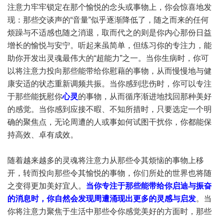
注意力牢牢锁定在那个愉悦的念头或事物上，你会惊喜地发
现：那些交谈声的“音量”似乎逐渐降低了，随之而来的任何
烦躁与不适感也随之消退，取而代之的则是你内心那份日益
增长的愉悦与安宁。听起来虽简单，但练习你的专注力，能
助你开发出灵魂最伟大的“超能力”之一。当你生病时，你可
以将注意力投向那些能带给你慰藉的事物，从而慢慢地与健
康安适的状态重新调频共振。当你感到悲伤时，你可以专注
于那些能抚慰你
心灵
的事物，从而循序渐进地找回那种美好
的感觉。当你感到应接不暇、不知所措时，只要选定一个明
确的聚焦点，无论周遭的人或事如何试图干扰你，你都能保
持高效、卓有成效。
随着越来越多的灵魂将注意力从那些令其烦恼的事物上移
开，转而投向那些令其愉悦的事物，你们所处的世界也将随
之变得更加美好宜人。
当你专注于那些能带给你启迪与振奋
的消息时，你自然会发现周遭涌现出更多的灵感与启发
。当
你将注意力聚焦于生活中那些令你感觉美好的方面时，那些