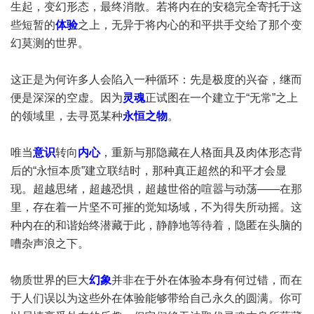
生起，变幻形态，最终消散。若将内在的安稳完全寄托于这
些短暂的
体验
之上，无异于将内心的和平拱手交给了那个变
幻莫测的世界。
这正是为何许多人会陷入一种循环：先是极度的兴奋，继而
便是深深的空虚。因为
灵魂
正试图在一个建立于“无常”之上
的领域里，去寻觅某种
永恒之物
。
唯当
意识
转向
内心
，重新与那隐藏在人格面具及肉体形态背
后的“永恒本质”建立联结时，那种真正超然的和平才会显
现。超越思绪，超越恐惧，超越世俗的喧嚣与动荡——在那
里，存在着一片坚不可摧的觉知场域，不为得失所动摇。这
种内在的和谐始终潜藏于此，静静地等待着，隐匿在头脑的
嘈杂声浪之下。
物质世界的巨大
幻象
并非在于外在体验本身有何过错，而在
于人们误以为这些外在体验能够带给自己永久的圆满。你可