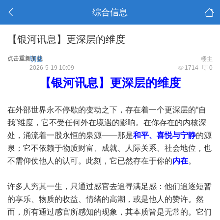
综合信息
【银河讯息】更深层的维度
点击重新加载
明曲
楼主
2026-5-19 10:09
1714
0
【银河讯息】更深层的维度
在外部世界永不停歇的变动之下，存在着一个更深层的“自
我”维度，它不受任何外在境遇的影响。在你存在的内核深
处，涌流着一股永恒的泉源——那是
和平、喜悦与宁静
的源
泉；它不依赖于物质财富、成就、人际关系、社会地位，也
不需仰仗他人的认可。此刻，它已然存在于你的
内在
。
许多人穷其一生，只通过感官去追寻满足感：他们追逐短暂
的享乐、物质的收益、情绪的高潮，或是他人的赞许。然
而，所有通过感官所感知的现象，其本质皆是无常的。它们