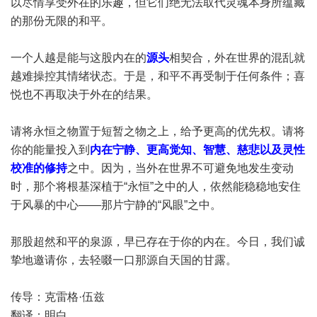
以尽情享受外在的乐趣，但它们绝无法取代灵魂本身所蕴藏
的那份无限的和平。
一个人越是能与这股内在的
源头
相契合，外在世界的混乱就
越难操控其情绪状态。于是，和平不再受制于任何条件；喜
悦也不再取决于外在的结果。
请将永恒之物置于短暂之物之上，给予更高的优先权。请将
你的能量投入到
内在宁静、更高觉知、智慧、慈悲以及灵性
校准的修持
之中。因为，当外在世界不可避免地发生变动
时，那个将根基深植于“永恒”之中的人，依然能稳稳地安住
于风暴的中心——那片宁静的“风眼”之中。
那股超然和平的泉源，早已存在于你的内在。今日，我们诚
挚地邀请你，去轻啜一口那源自天国的甘露。
传导：克雷格·伍兹
翻译：明白