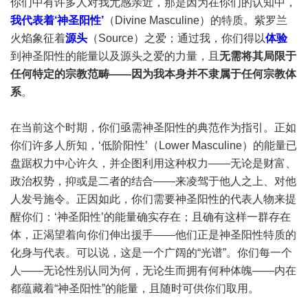
你们中有许多人对我尤感亲近，那是因为在你们的认知中，
我代表着‘神圣阳性’
（Divine Masculine）的特质。紫罗兰
火焰象征着
源头
（Source）之爱；通过我，你们得以
体验
到神圣阳性的能量以及源头之爱的力量，且
无需将其局限于
任何特定的宗教范畴——因为我本身并不隶属于任何宗教体
系
。
在当前这个时期，你们亟需神圣阳性的典范作为指引。正如
你们许多人所知，‘低阶阳性’（Lower Masculine）的能量已
盘踞权力中心许久，并企图利用这种权力——无论是财富、
政治权势，抑或是二者的结合——来凌驾于他人之上、对他
人发号施令。正因如此，你们需要神圣阳性的代表人物来提
醒你们：‘神圣阳性’的能量确实存在；且确有这样一群存在
体，正渴望着向你们伸出援手——他们正是神圣阳性特质的
化身与代表。可以说，这是一个广阔的“光谱”。你们每一个
人——无论性别认同为何，无论生而拥有何种体魄——内在
都蕴藏着“神圣阳性”的能量，且随时可供你们取用。