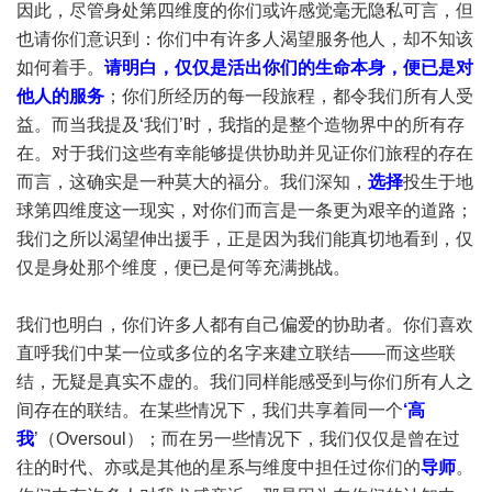
因此，尽管身处第四维度的你们或许感觉毫无隐私可言，但
也请你们意识到：你们中有许多人渴望服务他人，却不知该
如何着手。
请明白，仅仅是活出你们的生命本身，便已是对
他人的服务
；你们所经历的每一段旅程，都令我们所有人受
益。而当我提及‘我们’时，我指的是整个造物界中的所有存
在。对于我们这些有幸能够提供协助并见证你们旅程的存在
而言，这确实是一种莫大的福分。我们深知，
选择
投生于地
球第四维度这一现实，对你们而言是一条更为艰辛的道路；
我们之所以渴望伸出援手，正是因为我们能真切地看到，仅
仅是身处那个维度，便已是何等充满挑战。
我们也明白，你们许多人都有自己偏爱的协助者。你们喜欢
直呼我们中某一位或多位的名字来建立联结——而这些联
结，无疑是真实不虚的。我们同样能感受到与你们所有人之
间存在的联结。在某些情况下，我们共享着同一个
‘高
我
’（Oversoul）；而在另一些情况下，我们仅仅是曾在过
往的时代、亦或是其他的星系与维度中担任过你们的
导师
。