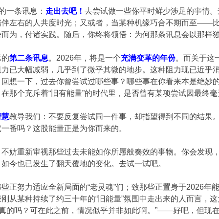
们的一条讯息：
走出去吧！
去尝试做一些你平时鲜少涉足的事情。
陪伴左右的人共度时光；又或者，当某种机缘巧合不期而至——
势而为，付诸实践。随后，你终将领悟：为何那条讯息会以那样
示的
第二条讯息
。2026年，将是一个
充满变革的年份
。而关于这一
阻力已大幅减弱，几乎到了微乎其微的地步。这种阻力现已近乎
。回想一下，过去你曾尝试过哪些事？哪些事在你看来本是绝妙
在那个充斥着“旧有能量”的时代里，是否曾有某项尝试因最终
智慧
教导我们：不要反复尝试同一件事，却指望得到不同的结果
究一番吗？这股能量正是为你而来的。
：不妨重新审视那些过去未能如你所愿般奏效的事物。你会发现
，如今也已发生了翻天覆地的变化。去试一试吧。
些正努力适应全新局面的“老灵魂”们；致那些正置身于2026
刚从某种持续了约三十年的“旧能量”氛围中走出来的人而言，这
“真的吗？可在此之前，情况似乎并非如此啊。”——好吧，但现