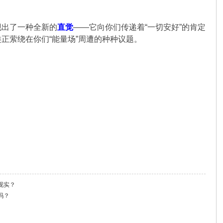
现出了一种全新的
直觉
——它向你们传递着“一切安好”的肯定
正萦绕在你们“能量场”周遭的种种议题。
现实？
吗？