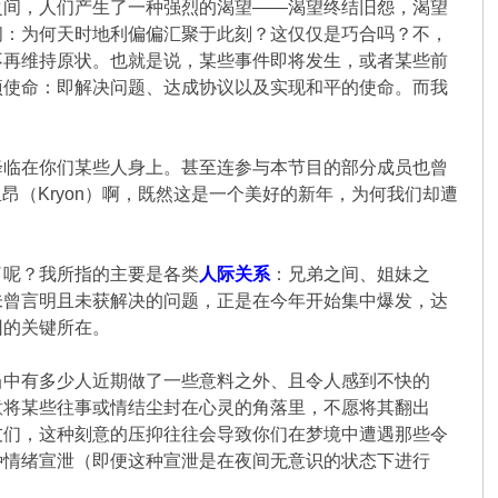
之间，人们产生了一种强烈的渴望——渴望终结旧怨，渴望
问：为何天时地利偏偏汇聚于此刻？这仅仅是巧合吗？不，
不再维持原状。也就是说，某些事件即将发生，或者某些前
项使命：即解决问题、达成协议以及实现和平的使命。而我
降临在你们某些人身上。甚至连参与本节目的部分成员也曾
昂（Kryon）啊，既然这是一个美好的新年，为何我们却遭
了呢？我所指的主要是各类
人际关系
：兄弟之间、姐妹之
未曾言明且未获解决的问题，正是在今年开始集中爆发，达
因的关键所在。
当中有多少人近期做了一些意料之外、且令人感到不快的
意将某些往事或情结尘封在心灵的角落里，不愿将其翻出
友们，这种刻意的压抑往往会导致你们在梦境中遭遇那些令
种情绪宣泄（即便这种宣泄是在夜间无意识的状态下进行