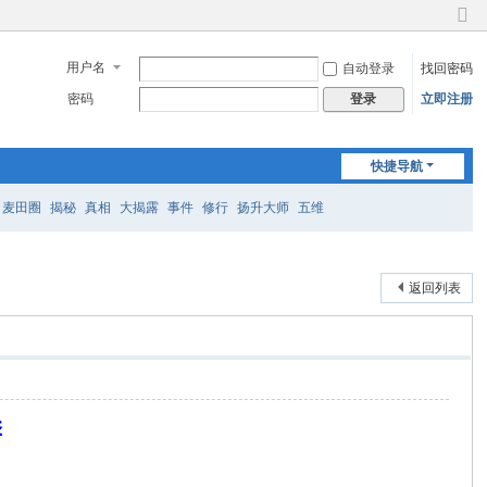
切
换
用户名
自动登录
找回密码
到
窄
密码
立即注册
登录
版
快捷导航
麦田圈
揭秘
真相
大揭露
事件
修行
扬升大师
五维
返回列表
季