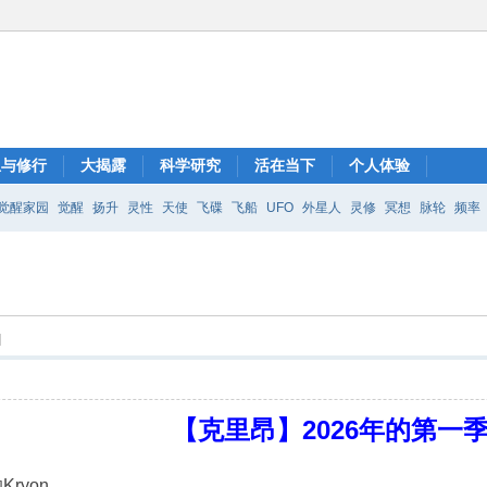
想与修行
大揭露
科学研究
活在当下
个人体验
觉醒家园
觉醒
扬升
灵性
天使
飞碟
飞船
UFO
外星人
灵修
冥想
脉轮
频率
]
【克里昂】2026年的第一
ryon。