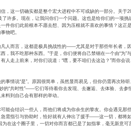
信，这一切确实都是整个宏大进程中不可或缺的一部分。关于20
提及了许多。现在，让我问你们一个问题。这也是给你们的一项挑
是一件你们此前根本不愿去想、因为压根就不喜欢的事情？这正
的事物吧。
的凡人而言，这都是极具挑战性的——尤其是对于那些年长者，因
西，我不吃那种东西。”于是，你们便将自己禁锢在一个由“为”与
有人走上前来，对你们说道：“嘿，要不咱们去这边？”而你会说
的事情说“是”。原因很简单，虽然显而易见，但你仍需再次聆
奇妙的“共时性”——它们等待着你去发现、去邂逅、去体验、去
从未料到自己会有那样的举动。
你可能会结识一些人，而他们将成为你余生的挚友。你会遇见那
、急需指引与协助时，恰好就有人伸出了援手——这一切，都将如
因为在这个圈子里，一切对你而言都已是了如指掌，毫无新意可