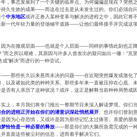
今年，事态发展到了一个关键的临界点。为何偏偏是现在？突然
并持久生效的成果——而这在过去是从未发生过的。你们必须自
整个
中东地区
或许正卷入某种变革与解决的进程之中，因此它将
后新一代年轻力量的登场铺平道路——让他们最终接手并完成这
？因为在微观层面——也就是个人层面——同样的事情此刻也正
？”而之所以艰难，其原因与许多人曾发出的疑问如出一辙：“克里
达成“解决”而进行的一种尝试。
事——那些长久以来悬而未决的问题——在近期突然爆发或激化
间，以及诸如此类的种种关系。那些多年来一直被压抑在心底、
中是否有人亲历了这种状况？或许，这正是解释当前种种局势成
事实上，本月我们将专门推出一整期节目来深入解读梦境。你们
整合的进程正开始在你们的潜意识深处悄然展开
。也许你们曾刻
许是因为心存恐惧，又或许是因为那些记忆太过痛苦。亲爱的朋
的梦恰恰是一种必要的释放
——那是你们的大脑所急需完成的一
取并直面这些被尘封的信息，进而着手解决它们。