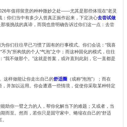
26年值得留意的种种微妙之处——尤其是那些体现在“老灵
战：你们当中有多少人曾真正振作起来，下定决心
去尝试做
是那项挑战的真谛，而我也曾明确告诉过你们这一点：去尝
为你们往往早已习惯了固有的行事模式。你们会说：“我喜
“不为”所构筑的个人“气泡”之中；而这种固化的模式，往往
：“我不做那个。”这就是答案，或许直到此刻，它一直都是
听。这样做能让你走出自己的
舒适圈
（或称“泡泡”）；而在
参悟，并加以运用。你会遭遇一些情境，促使你采取某种特定
些能助你一臂之力的人，帮你化解当下的难题；又或者，当
期而至。然而，若你只是固守家中、蜷缩在自己的“舒适
言。