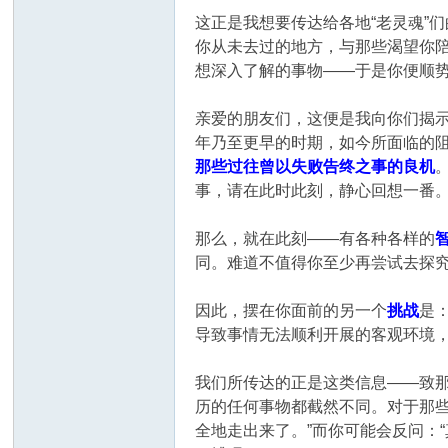
这正是我想要传达给各地“老灵魂”
你从未去过的地方，与那些渴望你
想深入了解的事物——于是你便顺
亲爱的朋友们，这便是我向你们揭
年乃至更早的时期，如今所面临的
那些过往曾以失败告终之事的良机
事，请在此时此刻，静心回想一番。
那么，就在此刻——有各种各样的
同。难道不值得你至少再尝试去探
因此，摆在你面前的另一个
挑战
是
导致事情无法顺利开展的客观环境
我们所传达的正是这类信息——致那
历的任何事物都截然不同。对于那些
全地走出来了。”而你可能会反问：