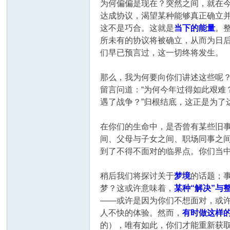
为何偏偏是现在？突然之间，就在
达成协议，渴望某种能够真正确立
这不是巧合。这就是
当下的能量
。
所未有的协议将被确立，从而为日
们早已预言过，这一切终将发生。
那么，我为何要向你们讲述这些呢
留言问道：“为何今年过得如此艰难
遇了战争？”归根结底，这正是为了
在你们的生命中，是否曾有某些旧
间、父母与子女之间、职场同事之
到了不得不面对的临界点。你们当
稍后我们将探讨关于
梦境
的话题；
梦？这或许意味着，
某种“解决”与
——或许是因为你们不想面对，或
人不快的体验。然而，
有时做这样
的），唯有如此，你们才能重新获