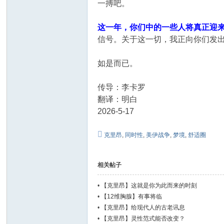
一搏吧。
这一年，你们中的一些人将真正迎
信号。关于这一切，我正向你们发出
如是而已。
传导：李卡罗
翻译：明白
2026-5-17
克里昂
,
同时性
,
美伊战争
,
梦境
,
舒适圈
相关帖子
•
【克里昂】这就是你为此而来的时刻
•
【12维胸腺】有事将临
•
【克里昂】给现代人的古老讯息
•
【克里昂】灵性范式能否改变？