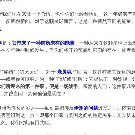
，让我们现在来做一个总结。也许你们已经领悟到，这一年确实
全、彻底崭新的。对于这颗星球而言，这是一种截然不同的能量
战。
事
是：
它带来了一种前所未有的能量
，一种从未在这颗星球上出
将在今年晚些时候发生，但你们将开始预感到它们的存在，或者
终结”（Closure）。对于“
老灵魂
”们而言，这具有极其深远的
—或者你可以称之为一种“了结”或“和解”；它提供了一种途径
你们所迎来的第一件事，便是一场战争
。亲爱的人们，这件事几乎
同步性），并曾自问：为何偏偏是现在？
段相当漫长的岁月——回到最初涉及
伊朗的问题
爆发之时。随着
是否意识到这一点？即那个国家与美国之间的特定关系，其实从
之久。你们对此有目共睹。