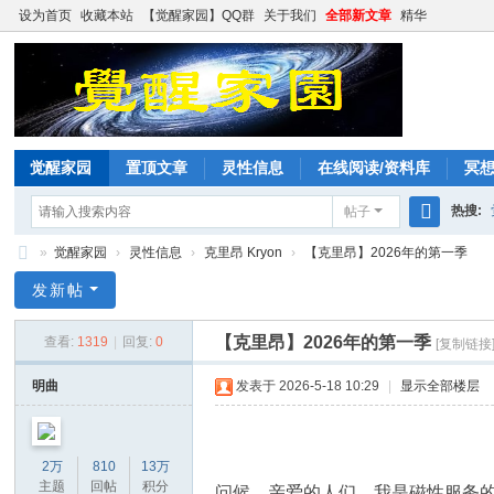
设为首页
收藏本站
【觉醒家园】QQ群
关于我们
全部新文章
精华
觉醒家园
置顶文章
灵性信息
在线阅读/资料库
冥
热搜:
帖子
搜
»
觉醒家园
›
灵性信息
›
克里昂 Kryon
›
【克里昂】2026年的第一季
索
觉
发新帖
醒
【克里昂】2026年的第一季
查看:
1319
|
回复:
0
[复制链接
家
园
明曲
发表于 2026-5-18 10:29
|
显示全部楼层
2万
810
13万
主题
回帖
积分
问候，亲爱的人们，我是磁性服务的K