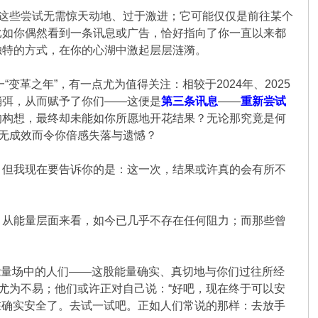
这些尝试无需惊天动地、过于激进；它可能仅仅是前往某个
比如你偶然看到一条讯息或广告，恰好指向了你一直以来都
独特的方式，在你的心湖中激起层层涟漪。
“变革之年”，有一点尤为值得关注：相较于2024年、2025
消弭，从而赋予了你们——这便是
第三条讯息
——
重新尝试
的构想，最终却未能如你所愿地开花结果？无论那究竟是何
毫无成效而令你倍感失落与遗憾？
。但我现在要告诉你的是：这一次，结果或许真的会有所不
，从能量层面来看，如今已几乎不存在任何阻力；而那些曾
年能量场中的人们——这股能量确实、真切地与你们过往所经
尤为不易；他们或许正对自己说：“好吧，现在终于可以安
在确实安全了。去试一试吧。正如人们常说的那样：去放手