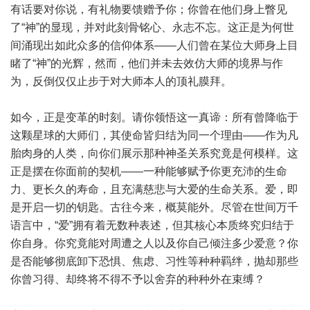
有话要对你说，有礼物要馈赠予你；你曾在他们身上瞥见
了“神”的显现，并对此刻骨铭心、永志不忘。这正是为何世
间涌现出如此众多的信仰体系——人们曾在某位大师身上目
睹了“神”的光辉，然而，他们并未去效仿大师的境界与作
为，反倒仅仅止步于对大师本人的顶礼膜拜。
如今，正是变革的时刻。请你领悟这一真谛：所有曾降临于
这颗星球的大师们，其使命皆归结为同一个理由——作为凡
胎肉身的人类，向你们展示那种神圣关系究竟是何模样。这
正是摆在你面前的契机——一种能够赋予你更充沛的生命
力、更长久的寿命，且充满慈悲与大爱的生命关系。爱，即
是开启一切的钥匙。古往今来，概莫能外。尽管在世间万千
语言中，“爱”拥有着无数种表述，但其核心本质终究归结于
你自身。你究竟能对周遭之人以及你自己倾注多少爱意？你
是否能够彻底卸下恐惧、焦虑、习性等种种羁绊，抛却那些
你曾习得、却终将不得不予以舍弃的种种外在束缚？