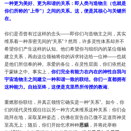
一种更为美好、更为和谐的关系：即人类与造物主（也就是
你们所称的“上帝”）之间的关系。这，便是其核心与关键所
在。
你们是否曾有过这样的念头——即你们与造物主之间，其实
维系着一种亲密无间的“关系”？然而，许多灵性体系却并不
希望你们产生这样的认知。他们希望你与组织内的某位领袖
建立关系，再由这位领袖将你的诉求转达给一位神——也就
是他们所信奉的神。亲爱的各位，在灵性层面，你们依然处
于蒙昧之中。事实上，
你们完全有能力在内在的神性自我与
宇宙造物主之间建立一种和谐一致的联结。你们一直都拥有
这种能力。自始至终，这便是克里昂所传授的教诲
。
重燃那份联结，并真正领悟它确实是一种“关系”。如今，你
们的现代灵性观往往以另一种方式来维系这种关系：你们会
跪拜在地，采取某种姿态，仿佛在宣告自己微不足道而神灵
至高无上；随后，你们开始乞求种种
恩赐
，并将此举称