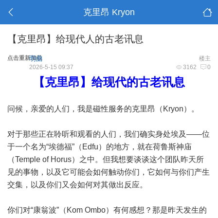
克里昂 Kryon
【克里昂】给现代人的古老讯息
点击重新加载
明曲
楼主
2026-5-15 09:37
3162
0
【克里昂】给现代的古老讯息
问候，亲爱的人们，我是磁性服务的克里昂（Kryon）。
对于那些正在聆听和观看的人们，我们确实身处埃及——位
于一个名为“埃德福”（Edfu）的地方，就在荷鲁斯神庙
（Temple of Horus）之中。但我想要谈谈这个团队昨天所
见的事物，以及它可能会如何触动你们，它如何与你们产生
交集，以及你们又会如何对其做出反应。
你们对“康翁波”（Kom Ombo）有何感想？那是昨天发生的