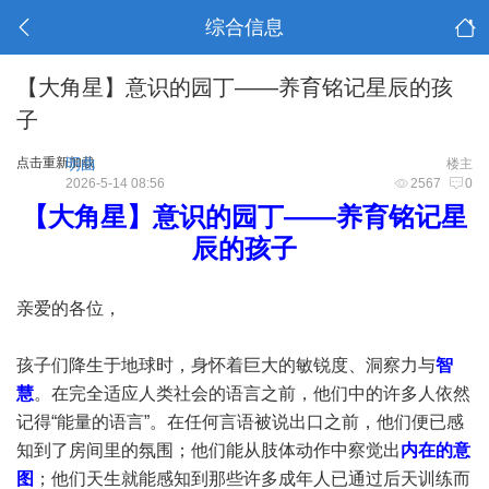
综合信息
【大角星】意识的园丁——养育铭记星辰的孩
子
点击重新加载
明曲
楼主
2026-5-14 08:56
2567
0
【大角星】意识的园丁——养育铭记星
辰的孩子
亲爱的各位，
孩子们降生于地球时，身怀着巨大的敏锐度、洞察力与
智
慧
。在完全适应人类社会的语言之前，他们中的许多人依然
记得“能量的语言”。在任何言语被说出口之前，他们便已感
知到了房间里的氛围；他们能从肢体动作中察觉出
内在的意
图
；他们天生就能感知到那些许多成年人已通过后天训练而