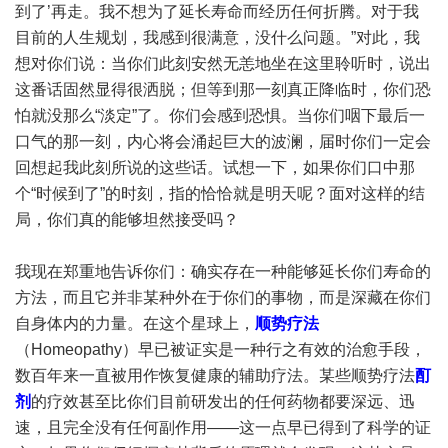
到了’再走。我不想为了延长寿命而经历任何折腾。对于我
目前的人生规划，我感到很满意，没什么问题。”对此，我
想对你们说：当你们此刻安然无恙地坐在这里聆听时，说出
这番话固然显得很洒脱；但等到那一刻真正降临时，你们恐
怕就没那么“淡定”了。你们会感到恐惧。当你们咽下最后一
口气的那一刻，内心将会涌起巨大的波澜，届时你们一定会
回想起我此刻所说的这些话。试想一下，如果你们口中那
个“时候到了”的时刻，指的恰恰就是明天呢？面对这样的结
局，你们真的能够坦然接受吗？
我现在郑重地告诉你们：确实存在一种能够延长你们寿命的
方法，而且它并非某种外在于你们的事物，而是深藏在你们
自身体内的力量。在这个星球上，
顺势疗法
（Homeopathy）早已被证实是一种行之有效的治愈手段，
数百年来一直被用作恢复健康的辅助疗法。某些顺势疗法
酊
剂
的疗效甚至比你们目前研发出的任何药物都要深远、迅
速，且完全没有任何副作用——这一点早已得到了科学的证