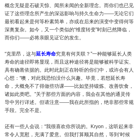
概念无疑是石破天惊、闻所未闻的全新理念。而你们也已见
证了这些理念所产生的深远影响与持久生命力——无论它们
最初看起来是何等朴素简单，亦或在后来的演变中变得何等
深奥复杂。如今，又一个类似的“维度转变”时刻已然降临，
而你们——必将亲眼见证它的发生。
“克里昂，这与
延长寿命
究竟有何关联？”一种能够延长人类
寿命的途径即将显现，而且这种途径将是能够被科学证实、
具有确凿依据的。此时此刻正在聆听的你们中，或许会有人
心想：“噢，对此我恐怕没什么兴趣。毕竟，若想延长寿
命，大概免不了得做些功课——比如坚持锻炼、改善饮食，
诸如此类吧。”关于那些方面的内容，我会在其他的通灵传
导中另行详述。但请注意——我在此所指的，绝非那些常规
手段。完全不是。
还有一些人会说：“我很喜欢你所说的。Kryon，这听起来非
常令人宽慰，充满了爱意。但我打算顺其自然，等到‘时候