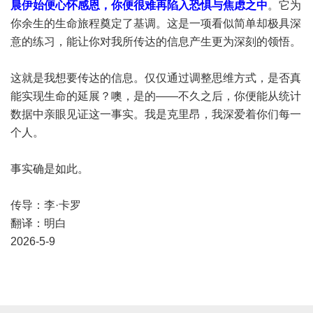
晨伊始便心怀感恩，你便很难再陷入恐惧与焦虑之中
。它为
你余生的生命旅程奠定了基调。这是一项看似简单却极具深
意的练习，能让你对我所传达的信息产生更为深刻的领悟。
这就是我想要传达的信息。仅仅通过调整思维方式，是否真
能实现生命的延展？噢，是的——不久之后，你便能从统计
数据中亲眼见证这一事实。我是克里昂，我深爱着你们每一
个人。
事实确是如此。
传导：李·卡罗
翻译：明白
2026-5-9