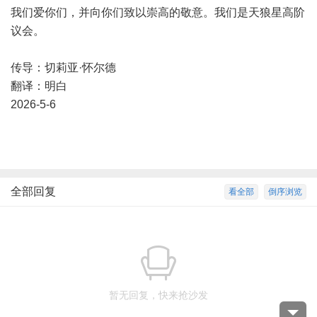
我们爱你们，并向你们致以崇高的敬意。我们是天狼星高阶
议会。
传导：切莉亚·怀尔德
翻译：明白
2026-5-6
全部回复
看全部
倒序浏览
暂无回复，快来抢沙发