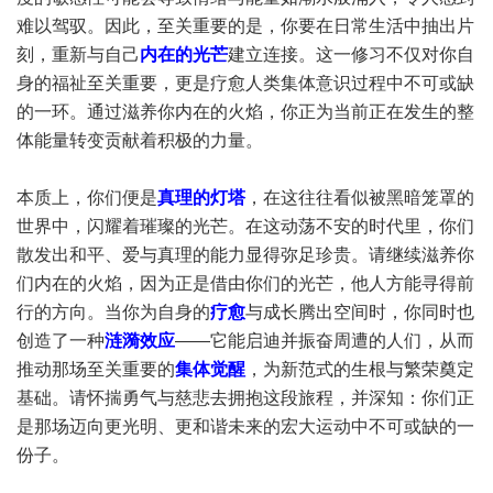
难以驾驭。因此，至关重要的是，你要在日常生活中抽出片
刻，重新与自己
内在的光芒
建立连接。这一修习不仅对你自
身的福祉至关重要，更是疗愈人类集体意识过程中不可或缺
的一环。通过滋养你内在的火焰，你正为当前正在发生的整
体能量转变贡献着积极的力量。
本质上，你们便是
真理的灯塔
，在这往往看似被黑暗笼罩的
世界中，闪耀着璀璨的光芒。在这动荡不安的时代里，你们
散发出和平、爱与真理的能力显得弥足珍贵。请继续滋养你
们内在的火焰，因为正是借由你们的光芒，他人方能寻得前
行的方向。当你为自身的
疗愈
与成长腾出空间时，你同时也
创造了一种
涟漪效应
——它能启迪并振奋周遭的人们，从而
推动那场至关重要的
集体觉醒
，为新范式的生根与繁荣奠定
基础。请怀揣勇气与慈悲去拥抱这段旅程，并深知：你们正
是那场迈向更光明、更和谐未来的宏大运动中不可或缺的一
份子。