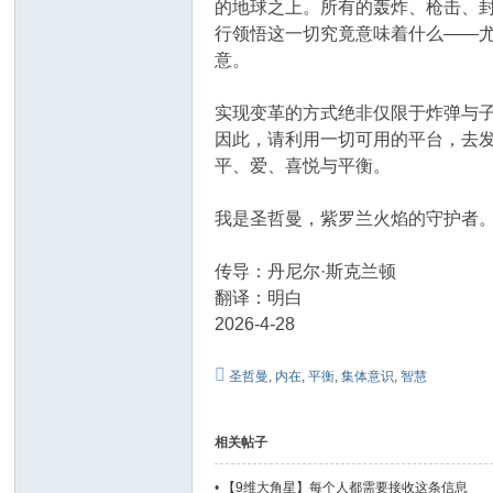
的地球之上。所有的轰炸、枪击、
行领悟这一切究竟意味着什么——尤
意。
实现变革的方式绝非仅限于炸弹与
因此，请利用一切可用的平台，去
平、爱、喜悦与平衡。
我是圣哲曼，紫罗兰火焰的守护者
传导：丹尼尔·斯克兰顿
翻译：明白
2026-4-28
圣哲曼
,
内在
,
平衡
,
集体意识
,
智慧
相关帖子
•
【9维大角星】每个人都需要接收这条信息