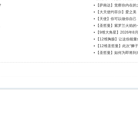
？
•
【萨南达】觉察你内在的
•
【大天使约菲尔】爱之美
•
【天使】你可以做你自己
派
•
【圣哲曼】紫罗兰火焰的
•
【9维大角星】2026年8
•
【12维胸腺】让这份能
•
【12维圣哲曼】此次“狮
•
【圣哲曼】如何为即将到