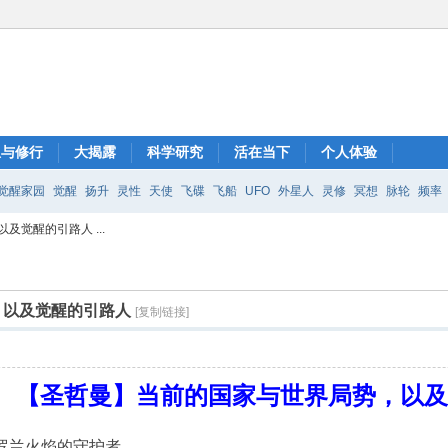
想与修行
大揭露
科学研究
活在当下
个人体验
觉醒家园
觉醒
扬升
灵性
天使
飞碟
飞船
UFO
外星人
灵修
冥想
脉轮
频率
觉醒的引路人 ...
，以及觉醒的引路人
[复制链接]
【圣哲曼】当前的国家与世界局势，以
，紫罗兰火焰的守护者。