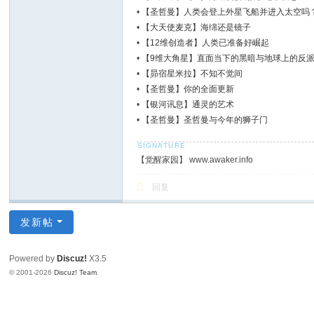
•
【圣哲曼】人类会登上外星飞船并进入太空吗
•
【大天使麦克】海绵还是镜子
•
【12维创造者】人类已准备好崛起
•
【9维大角星】直面当下的黑暗与地球上的反
•
【昴宿星米拉】不知不觉间
•
【圣哲曼】你的全面更新
•
【银河讯息】通灵的艺术
•
【圣哲曼】圣哲曼与今年的狮子门
【觉醒家园】 www.awaker.info
回复
发新帖
Powered by
Discuz!
X3.5
© 2001-2026
Discuz! Team
.