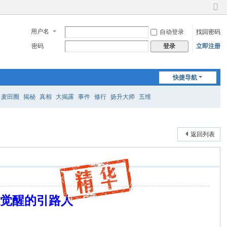
切
换
用户名
自动登录
找回密码
到
窄
密码
立即注册
登录
版
快捷导航
麦田圈
揭秘
真相
大揭露
事件
修行
扬升大师
五维
返回列表
及觉醒的引路人