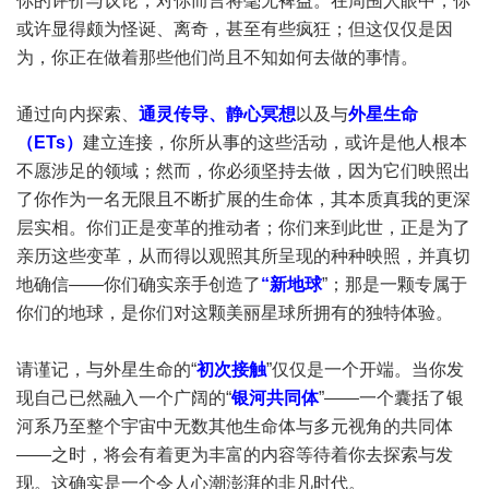
你的评价与议论，对你而言将毫无裨益。在周围人眼中，你
或许显得颇为怪诞、离奇，甚至有些疯狂；但这仅仅是因
为，你正在做着那些他们尚且不知如何去做的事情。
通过向内探索、
通灵传导、静心冥想
以及与
外星生命
（ETs）
建立连接，你所从事的这些活动，或许是他人根本
不愿涉足的领域；然而，你必须坚持去做，因为它们映照出
了你作为一名无限且不断扩展的生命体，其本质真我的更深
层实相。你们正是变革的推动者；你们来到此世，正是为了
亲历这些变革，从而得以观照其所呈现的种种映照，并真切
地确信——你们确实亲手创造了
“新地球
”；那是一颗专属于
你们的地球，是你们对这颗美丽星球所拥有的独特体验。
请谨记，与外星生命的“
初次接触
”仅仅是一个开端。当你发
现自己已然融入一个广阔的“
银河共同体
”——一个囊括了银
河系乃至整个宇宙中无数其他生命体与多元视角的共同体
——之时，将会有着更为丰富的内容等待着你去探索与发
现。这确实是一个令人心潮澎湃的非凡时代。