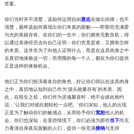
答案。
你们当时并不清楚，该如何运用自由
意志
去做出抉择；也不
清楚，最终该如何展现出你们本真的面貌——即那些充满爱
与光的美丽存有。在你们的一生中，你们拥有无数良机，得
以通过亲身经历去向自己证明：你们究竟是谁，又拥有怎样
的本质。这并非为了向他人证明什么，而是在这具肉身之中
去真切地体验这一切；而周围的每一个人，都在为你们提供
正是这样的体验机会。
他们正为你们扮演着各自的角色，好让你们得以在这具肉身
之中，真切地认知到自己作为‘源头能量存有’的本质。因
此，在投生之前，你们作为灵魂聚首时，绝不会彼此相约
说：‘让我们对彼此都轻松一点吧。’你们深知，他人的出现
正是为了触动你们的敏感点，从而给予你们
宽恕
他人的机
会。你们也深知，在某些情境下，你们必须为那些
当下
尚无
力看清自身真实面貌的人们，提供一份充满
接纳
与支持