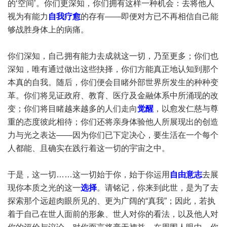
的‘空间’。你们更深知，你们拥有这样一种机会：去将他人
视为有能力
自我疗愈
的存有——即便对方已不再相信自己能
够战胜身体上的病痛。
你们深知，自己拥有能力去成就这一切，乃至更多；你们也
深知，唯有通过做出这些抉择，你们方能真正地认知到那个
本真的自我。随后，你们便会目睹外部世界所发生的种种变
革。你们将见证政府、教育、医疗及金融体系中所涌现的改
变；你们将目睹越来越多的人们走向
觉醒
，以愈发仁慈与尊
重的态度彼此相待；你们还将亲身体验他人所展现出的创造
力与光之表达——因为你们已下定决心，要生活在一个每个
人都能、且确实在践行着这一切的宇宙之中。
于是，这一切……这一切始于你，始于你运用
自由意志
去展
现你本质之光的这一
选择
。请铭记，你来到此世，是为了去
探索那个远超肉眼所见的、更为广阔的“真我”；因此，若执
着于自己在世人面前的形象、世人对你的看法，以及他人对