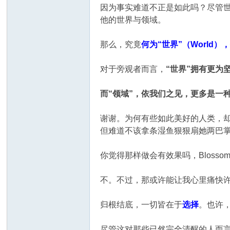
因为事实难道不正是如此吗？尽管
他的世界与领域。
那么，究竟
何为“世界”（World）
对于旁观者而言，
“世界”拥有更为
而“领域”，依我们之见，更多是一
谢谢。为何有些如此美好的人类，
但难道不该拿条湿鱼狠狠扇她两巴
你觉得那样做会有效果吗，Blosso
不。不过，那或许能让我心里痛快
归根结底，一切皆在于
选择
。也许
尽管这对那些已然完全清醒的人而