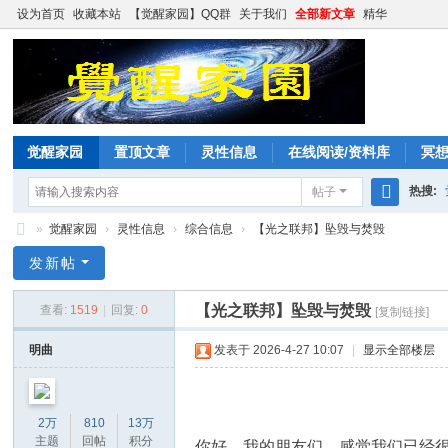
设为首页
收藏本站
【觉醒家园】QQ群
关于我们
全部新文章
精华
觉醒家园
置顶文章
灵性信息
在线阅读/资料库
冥
热搜:
帖子
搜
»
觉醒家园
›
灵性信息
›
综合信息
›
【光之联邦】坠毁与焚毁
索
觉
发新帖
醒
【光之联邦】坠毁与焚毁
查看:
1519
|
回复:
0
[复制链接]
家
园
明曲
发表于 2026-4-27 10:07
|
显示全部楼层
2万
810
13万
主题
回帖
积分
你好，我的朋友们。感觉我们已经