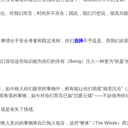
的每一位。对我们而言，时间并不存在；因此，我们只想说，很高兴
多事情出于安全考量和既定准则，你们
选择
不予提及。而我们此
深信这些知识能为你们的存有（Being）注入一种更为“轻盈”
，如今映入你们眼帘的事物中，鲜有能让你们彻底“崩溃沉沦”
黑暗角落的事物，如今对你们而言已如“过眼云烟”——不妨借用你
，或是丧失了情感。
入意识的事物将自己拖入低谷，这对“整体”（The Whole）