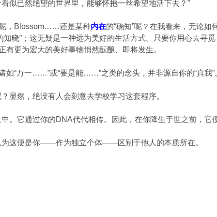
看似已然绝望的世界里，能够怀抱一丝希望地活下去？”
，Blossom……还是某种
内在
的“确知”呢？在我看来，无论
的知晓”；这无疑是一种远为美好的生活方式。只要你用心去寻觅
，正有更为宏大的美好事物悄然酝酿、即将发生。
诸如“万一……”或“要是能……”之类的念头，并非源自你的“真我
呢？显然，绝没有人会刻意去学校学习这套程序。
之中。它通过你的DNA代代相传。因此，在你降生于世之前，它
以为这便是你——作为独立个体——区别于他人的本质所在。