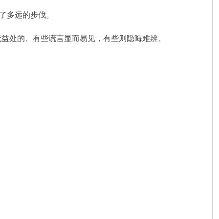
迈出了多远的步伐。
无益处的。有些谎言显而易见，有些则隐晦难辨。