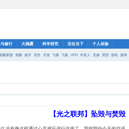
想与修行
大揭露
科学研究
活在当下
个人体验
觉醒家园
觉醒
扬升
灵性
天使
飞碟
飞船
UFO
外星人
灵修
冥想
脉轮
频率
【光之联邦】坠毁与焚毁
很久没有像这样通过心灵感应进行连接了。我很期待今天的交谈