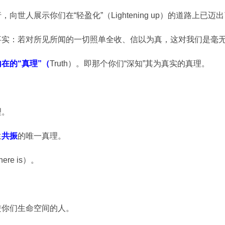
世人展示你们在“轻盈化”（Lightening up）的道路上已
事实：若对所见所闻的一切照单全收、信以为真，这对我们是毫
内在的“真理”（
Truth）。即那个你们“深知”其为真实的真理。
理。
生
共振
的唯一真理。
ere is）。
进你们生命空间的人。