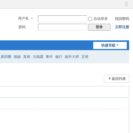
切
换
用户名
自动登录
找回密码
到
窄
密码
立即注册
登录
版
快捷导航
麦田圈
揭秘
真相
大揭露
事件
修行
扬升大师
五维
返回列表
。