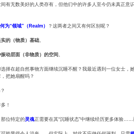
世间有无数美好的人类存有，但他们中的许多人至今仍未真正意
，何为“领域”（Realm）
？这两者之间又有何区别呢？
坚实的（物质）基础
。
种振动层面（非物质）的空间
。
却选择在超自然事物方面继续沉睡不醒？我最近遇到一位女士，
掌，把她扇醒吗？
m？
许多！
，那位特定的
灵魂
正需要在其“沉睡状态”中继续经历更多体验…
言可能显得令人沮丧……但实际上，对此不应做任何评判。只需