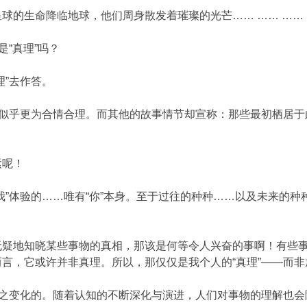
的生命降临地球，他们周身散发着璀璨的光芒…… …… …… ……
是“真理”吗？
理”去作答。
法似乎更为合情合理。而其他的故事情节却宣称：那些最初栖居
紧呢！
我”体验的……唯有“你”本身。至于过往的种种……以及未来的
疑地知晓某些事物的真相，那该是何等令人兴奋的事啊！有些事
言，它或许并非真理。所以，那仅仅是我个人的“真理”——而
随之变化的。随着认知的不断深化与演进，人们对事物的理解也