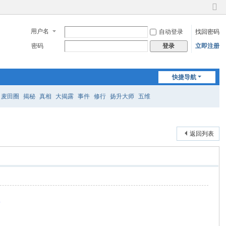
切
换
用户名
自动登录
找回密码
到
窄
密码
立即注册
登录
版
快捷导航
麦田圈
揭秘
真相
大揭露
事件
修行
扬升大师
五维
返回列表
幕