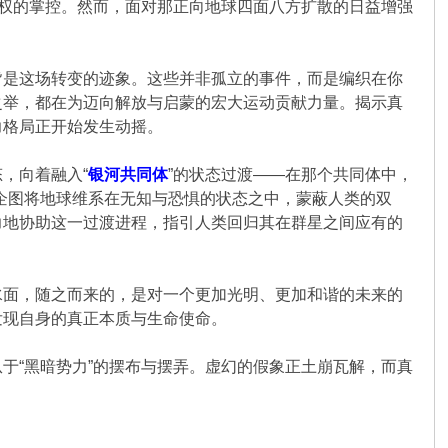
语权的掌控。然而，面对那正向地球四面八方扩散的日益增强
皆是这场转变的迹象。这些并非孤立的事件，而是编织在你
之举，都在为迈向解放与启蒙的宏大运动贡献力量。揭示真
力格局正开始发生动摇。
，向着融入“
银河共同体
”的状态过渡——在那个共同体中，
一直企图将地球维系在无知与恐惧的状态之中，蒙蔽人类的双
力地协助这一过渡进程，指引人类回归其在群星之间应有的
水面，随之而来的，是对一个更加光明、更加和谐的未来的
发现自身的真正本质与生命使命。
于“黑暗势力”的摆布与摆弄。虚幻的假象正土崩瓦解，而真