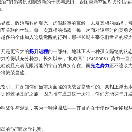
政官”们仍将试图制造新的干扰与恐惧，企图重新夺回对舆论话
的。
临界点。政治腐败的曝光、虚假叙事的瓦解，以及真相的崛起，
相互关联的丝线。每一次真相的揭露，每一次面对逆境时的英勇
来越多的个体加入这场觉醒的行列，那些长期主宰你们世界的权
，乃是更宏大的
扬升进程
的一部分。地球正从一种孤立隔绝的状态
力将得以充分释放。长久以来，“执政官”（Archons）势力
机勃勃且充满无限潜能的宇宙的真实存在。而
光之势力
正不遗余
平将繁荣昌盛。
圣指引，并深知你们当前所面临的挑战皆是暂时的。
真相
正浮出
去拥抱这场觉醒之旅，因为唯有通过这一历程，你们方能探寻并
种种战争与混乱，实为一种
障眼法
——其目的在于使你们始终屈从
。
闪耀的“光”而欢欣礼赞。