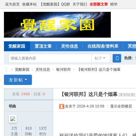
设为首页
收藏本站
【觉醒家园】QQ群
关于我们
全部新文章
精华
觉醒家园
置顶文章
灵性信息
在线阅读/资料库
冥
热搜:
帖子
搜
»
觉醒家园
›
灵性信息
›
银河联邦
›
【银河联邦】这只是个烟幕
索
觉
发新帖
醒
【银河联邦】这只是个烟幕
查看:
2466
|
回复:
0
[复制链接]
家
园
明曲
发表于 2026-4-26 10:08
|
显示全部楼层
2万
810
13万
主题
回帖
积分
祝福送给我们亲爱的地球家人们。