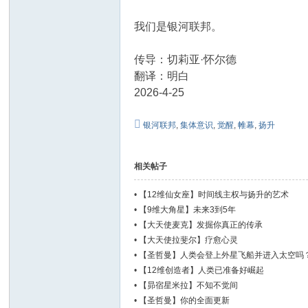
我们是银河联邦。
传导：切莉亚·怀尔德
翻译：明白
2026-4-25
银河联邦
,
集体意识
,
觉醒
,
帷幕
,
扬升
相关帖子
•
【12维仙女座】时间线主权与扬升的艺术
•
【9维大角星】未来3到5年
•
【大天使麦克】发掘你真正的传承
•
【大天使拉斐尔】疗愈心灵
•
【圣哲曼】人类会登上外星飞船并进入太空吗
•
【12维创造者】人类已准备好崛起
•
【昴宿星米拉】不知不觉间
•
【圣哲曼】你的全面更新