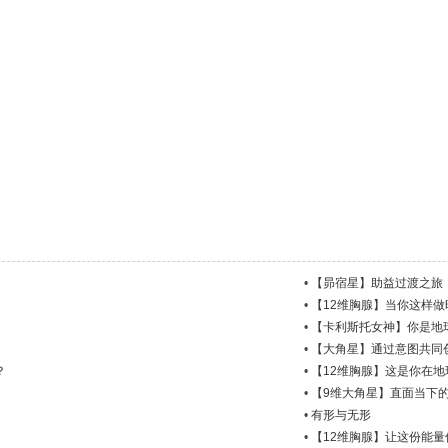
•
【昴宿星】助益过渡之旅
•
【12维胸腺】当你这样
•
【卡利斯托女神】你是地
•
【大角星】通过意图共同
？
•
【12维胸腺】这是你在
•
【9维大角星】直面当下
•
有形与无形
•
【12维胸腺】让这份能