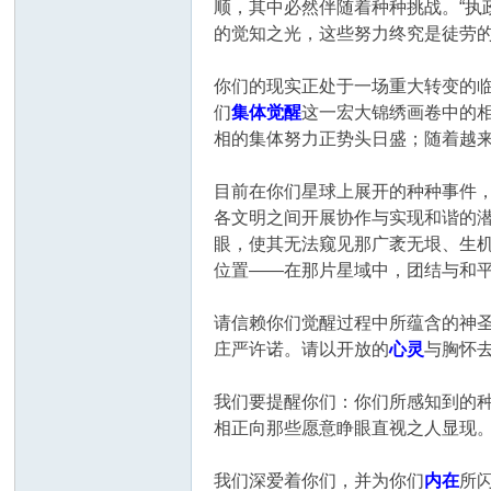
顺，其中必然伴随着种种挑战。“执
的觉知之光，这些努力终究是徒劳
你们的现实正处于一场重大转变的
们
集体觉醒
这一宏大锦绣画卷中的
相的集体努力正势头日盛；随着越
目前在你们星球上展开的种种事件
各文明之间开展协作与实现和谐的潜
眼，使其无法窥见那广袤无垠、生
位置——在那片星域中，团结与和
请信赖你们觉醒过程中所蕴含的神
庄严许诺。请以开放的
心灵
与胸怀
我们要提醒你们：你们所感知到的
相正向那些愿意睁眼直视之人显现
我们深爱着你们，并为你们
内在
所