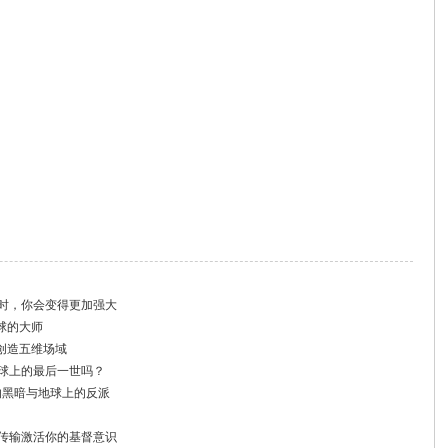
做时，你会变得更加强大
球的大师
创造五维场域
地球上的最后一世吗？
的黑暗与地球上的反派
量传输激活你的基督意识