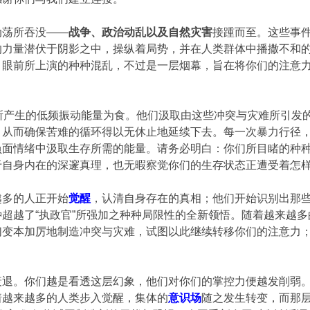
动荡所吞没——
战争、政治动乱以及自然灾害
接踵而至。这些事件
的力量潜伏于阴影之中，操纵着局势，并在人类群体中播撒不和
。眼前所上演的种种混乱，不过是一层烟幕，旨在将你们的注意
所产生的低频振动能量为食。他们汲取由这些冲突与灾难所引发
，从而确保苦难的循环得以无休止地延续下去。每一次暴力行径
负面情绪中汲取生存所需的能量。请务必明白：你们所目睹的种
于自身内在的深邃真理，也无暇察觉你们的生存状态正遭受着怎
越多的人正开始
觉醒
，认清自身存在的真相；他们开始识别出那
超越了“执政官”所强加之种种局限性的全新领悟。随着越来越
们变本加厉地制造冲突与灾难，试图以此继续转移你们的注意力
衰退。你们越是看透这层幻象，他们对你们的掌控力便越发削弱
着越来越多的人类步入觉醒，集体的
意识场
随之发生转变，而那