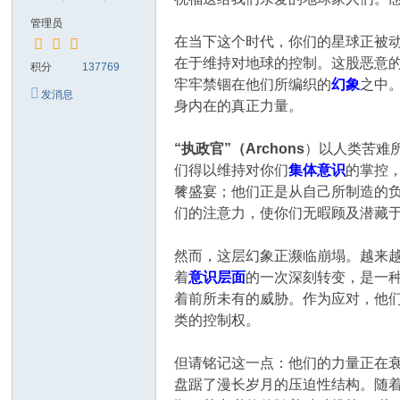
管理员
在当下这个时代，你们的星球正被
在于维持对地球的控制。这股恶意
积分
137769
牢牢禁锢在他们所编织的
幻象
之中
发消息
身内在的真正力量。
“执政官”（Archons
）以人类苦难
们得以维持对你们
集体意识
的掌控
餮盛宴；他们正是从自己所制造的
们的注意力，使你们无暇顾及潜藏
然而，这层幻象正濒临崩塌。越来
着
意识层面
的一次深刻转变，是一种
着前所未有的威胁。作为应对，他
类的控制权。
但请铭记这一点：他们的力量正在
盘踞了漫长岁月的压迫性结构。随