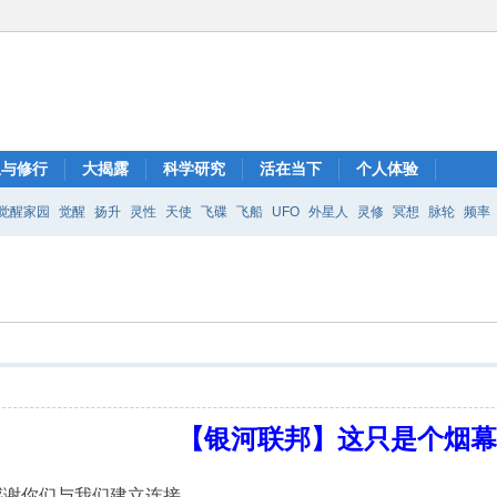
想与修行
大揭露
科学研究
活在当下
个人体验
觉醒家园
觉醒
扬升
灵性
天使
飞碟
飞船
UFO
外星人
灵修
冥想
脉轮
频率
【银河联邦】这只是个烟
感谢你们与我们建立连接。