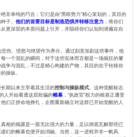
绝非单纯的巧合；它们是由“黑暗势力”精心策划的，其目的
的种子。
他们的首要目标是制造恐惧并转移注意力
，将你们
力从更深层的本质问题上引开，并阻碍你们认知到潜藏在自
的悲伤、愤怒与绝望作为养分。通过刻意加剧这些事件，他
，每一个混乱的瞬间，对于这些实体而言都是一场疯狂的饕
种战争与混乱，不过是精心构建的产物，其目的在于转移你
样的操纵。
些长期以来主宰着其生活的
控制与操纵模式
。这种觉醒标志
多的人开始看透这层欺骗的
帷幕
，“执政官”权力的根基正遭受
；他们正拼命地挣扎，企图重新确立对这群已开始觉醒的人
。真相的揭露是一股无比强大的力量，足以彻底瓦解那些已
层虚幻的帷幕也便开始消融。当然，这一进程并非一帆风